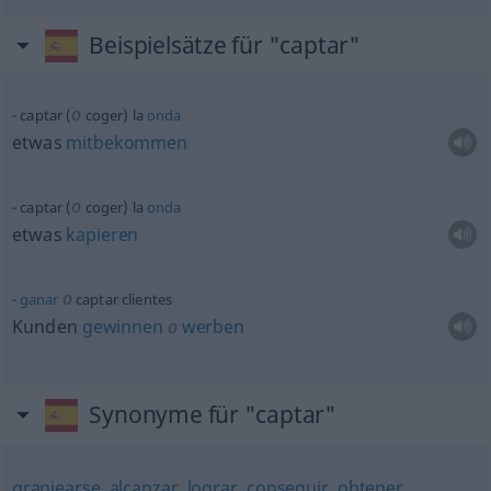
Beispielsätze für "captar"
o
captar (
coger) la
onda
etwas
mitbekommen
o
captar (
coger) la
onda
etwas
kapieren
o
ganar
captar clientes
Kunden
gewinnen
o
werben
Synonyme für "captar"
granjearse
,
alcanzar
,
lograr
,
conseguir
,
obtener
,