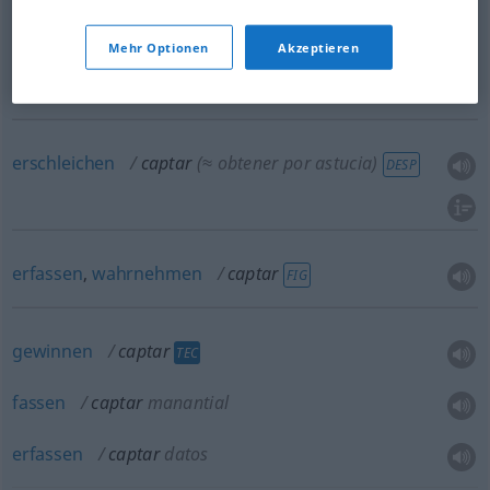
fesseln
captar
atención
Mehr Optionen
Akzeptieren
einfangen
captar
FOT
erschleichen
captar
(≈ obtener por astucia)
DESP
erfassen
,
wahrnehmen
captar
FIG
gewinnen
captar
TEC
fassen
captar
manantial
erfassen
captar
datos