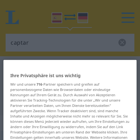
Spanisch-Deutsch Wörterbuch
captar
Spanisch-Deutsch Übersetzung für
Ihre Privatsphäre ist uns wichtig
Wir und unsere
716
-Partner speichern und greifen auf
"captar"
personenbezogene Daten wie Browserdaten oder eindeutige
Kennungen auf Ihrem Gerät zu. Durch Auswahl von Akzeptieren
aktivieren Sie Tracking-Technologien für die unter „Wir und unsere
"captar" Deutsch Übersetzung
Partner verarbeiten Daten, um Ihnen Dienste bereitzustellen“
aufgeführten Zwecke. Wenn Tracker deaktiviert sind, sind manche
Inhalte und Anzeigen möglicherweise nicht mehr so relevant für Sie. Sie
„captar“
: verbo transitivo
können dieses Menü jederzeit wieder aufrufen, um Ihre Einstellungen zu
ändern oder Ihre Einwilligung zu widerrufen, indem Sie auf den Link
Privatsphäre-Einstellungen am unteren Rand der Webseite klicken. Ihre
Einstellungen gelten innerhalb unseres Website. Weitere Informationen
captar
[kapˈtar]
v/t