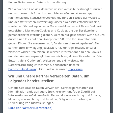
finden Sie in unserer Datenschutzerklärung.
Übersicht aller Übersetzungen
Wir verwenden Cookies, damit Sie unsere Webseite bestmöglich nutzen
und wir besser mit Ihnen kommunizieren können. Notwendige,
(Für mehr Details die Übersetzung anklicken/antippen)
funktionale und statistische Cookies, die für den Betrieb der Webseite
und der statistischen Auswertung unserer Webseite erforderlich sind,
ab-, auffangen, empfangen,
werden auf Grundlage unserer Vorauswahl immer auf Ihrem Endgerät
gespeichert. Marketing-Cookies und Cookies, die der Bereitstellung
hereinbekommen, fesseln
personalisierter Werbung dienen, werden nur gespeichert, wenn Sie uns
durch einen Klick auf den „Akzeptieren“-Button Ihr Einverständnis
geben. Klicken Sie ansonsten auf „Fortfahren ohne Akzeptieren“. Sie
erschleichen
erfassen, wahrnehmen
können Ihre Einwilligung jederzeit für zukünftige Besuche unserer
Webseite widerrufen. Wenn Sie weitere Informationen zu den Cookies
und den Anpassungsmöglichkeiten möchten, klicken Sie einfach auf den
gewinnen, fassen, erfassen
einfangen
Button „Mehr Optionen“. Weitergehende Hinweise zu der
Datenverarbeitung entnehmen Sie ansonsten unserer
Datenschutzerklärung
. Hier finden Sie unser
Impressum
.
Wir und unsere Partner verarbeiten Daten, um
Folgendes bereitzustellen:
ab-,
auffangen
captar
(≈ capturar)
Genaue Geolocation-Daten verwenden. Geräteeigenschaften zur
Identifikation aktiv abfragen. Speichern von und/oder Zugriff auf
Informationen auf einem Gerät. Personalisierte Werbung und Inhalte,
empfangen
captar
emisor
Messung von Werbung und Inhalten, Zielgruppenforschung und
Entwicklung von Dienstleistungen.
Liste der Partner (Lieferanten)
hereinbekommen
captar