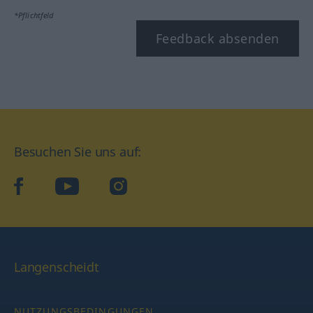
*Pflichtfeld
Feedback absenden
Besuchen Sie uns auf:
facebook
YouTube
Instagram
Langenscheidt
NUTZUNGSBEDINGUNGEN