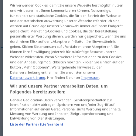
calado
[kaˈla
o]
adj
Wir verwenden Cookies, damit Sie unsere Webseite bestmöglich nutzen
und wir besser mit Ihnen kommunizieren können. Notwendige,
Übersicht aller Übersetzungen
funktionale und statistische Cookies, die für den Betrieb der Webseite
(Für mehr Details die Übersetzung anklicken/antippen)
und der statistischen Auswertung unserer Webseite erforderlich sind,
werden auf Grundlage unserer Vorauswahl immer auf Ihrem Endgerät
gespeichert. Marketing-Cookies und Cookies, die der Bereitstellung
durchnässt
durchbrochen
personalisierter Werbung dienen, werden nur gespeichert, wenn Sie uns
durch einen Klick auf den „Akzeptieren“-Button Ihr Einverständnis
geben. Klicken Sie ansonsten auf „Fortfahren ohne Akzeptieren“. Sie
können Ihre Einwilligung jederzeit für zukünftige Besuche unserer
Webseite widerrufen. Wenn Sie weitere Informationen zu den Cookies
und den Anpassungsmöglichkeiten möchten, klicken Sie einfach auf den
durchnässt
calado
(≈ empapado)
Button „Mehr Optionen“. Weitergehende Hinweise zu der
Datenverarbeitung entnehmen Sie ansonsten unserer
Datenschutzerklärung
. Hier finden Sie unser
Impressum
.
Wir und unsere Partner verarbeiten Daten, um
Folgendes bereitzustellen:
durchbrochen
calado
bordado,
etc
Genaue Geolocation-Daten verwenden. Geräteeigenschaften zur
Identifikation aktiv abfragen. Speichern von und/oder Zugriff auf
Informationen auf einem Gerät. Personalisierte Werbung und Inhalte,
Messung von Werbung und Inhalten, Zielgruppenforschung und
„calado“
: masculino
Entwicklung von Dienstleistungen.
Liste der Partner (Lieferanten)
ð
calado
[kaˈla
o]
m