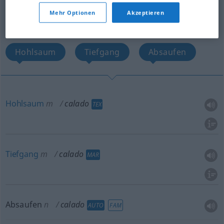
Mehr Optionen
Akzeptieren
Übersicht aller Übersetzungen
(Für mehr Details die Übersetzung anklicken/antippen)
Hohlsaum
Tiefgang
Absaufen
Hohlsaum
m
calado
TEX
Tiefgang
m
calado
MAR
Absaufen
n
calado
AUTO
FAM