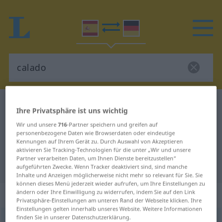
Spanisch-Deutsch Wörterbuch
calado
Ihre Privatsphäre ist uns wichtig
Spanisch-Deutsch Übersetzung für
Wir und unsere
716
-Partner speichern und greifen auf
personenbezogene Daten wie Browserdaten oder eindeutige
"calado"
Kennungen auf Ihrem Gerät zu. Durch Auswahl von Akzeptieren
aktivieren Sie Tracking-Technologien für die unter „Wir und unsere
Partner verarbeiten Daten, um Ihnen Dienste bereitzustellen“
"calado" Deutsch Übersetzung
aufgeführten Zwecke. Wenn Tracker deaktiviert sind, sind manche
Inhalte und Anzeigen möglicherweise nicht mehr so relevant für Sie. Sie
können dieses Menü jederzeit wieder aufrufen, um Ihre Einstellungen zu
„calado“
: adjetivo
ändern oder Ihre Einwilligung zu widerrufen, indem Sie auf den Link
Privatsphäre-Einstellungen am unteren Rand der Webseite klicken. Ihre
Einstellungen gelten innerhalb unseres Website. Weitere Informationen
finden Sie in unserer Datenschutzerklärung.
ð