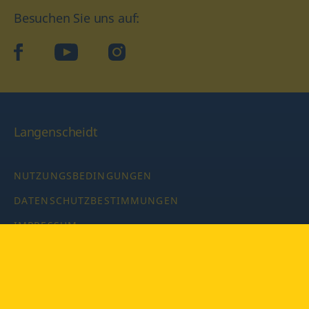
Besuchen Sie uns auf:
facebook
YouTube
Instagram
Langenscheidt
NUTZUNGSBEDINGUNGEN
DATENSCHUTZBESTIMMUNGEN
IMPRESSUM
PRIVATSPHÄRE-EINSTELLUNGEN
LATEINWÖRTERBUCH MIT CODE