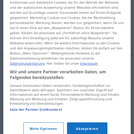
funktionale und statistische Cookies, die für den Betrieb der Webseite
und der statistischen Auswertung unserer Webseite erforderlich sind,
durchbrochen
adj
werden auf Grundlage unserer Vorauswahl immer auf Ihrem Endgerät
gespeichert. Marketing-Cookies und Cookies, die der Bereitstellung
Übersicht aller Übersetzungen
personalisierter Werbung dienen, werden nur gespeichert, wenn Sie uns
(Für mehr Details die Übersetzung anklicken/antippen)
durch einen Klick auf den „Akzeptieren“-Button Ihr Einverständnis
geben. Klicken Sie ansonsten auf „Fortfahren ohne Akzeptieren“. Sie
können Ihre Einwilligung jederzeit für zukünftige Besuche unserer
calado
Webseite widerrufen. Wenn Sie weitere Informationen zu den Cookies
und den Anpassungsmöglichkeiten möchten, klicken Sie einfach auf den
Button „Mehr Optionen“. Weitergehende Hinweise zu der
Datenverarbeitung entnehmen Sie ansonsten unserer
Datenschutzerklärung
. Hier finden Sie unser
Impressum
.
calado
durchbrochen
Stickerei
Wir und unsere Partner verarbeiten Daten, um
TEX
Folgendes bereitzustellen:
Genaue Geolocation-Daten verwenden. Geräteeigenschaften zur
Identifikation aktiv abfragen. Speichern von und/oder Zugriff auf
Informationen auf einem Gerät. Personalisierte Werbung und Inhalte,
Messung von Werbung und Inhalten, Zielgruppenforschung und
Entwicklung von Dienstleistungen.
Liste der Partner (Lieferanten)
Mehr Optionen
Akzeptieren