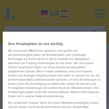
Ihre Privatsphäre ist uns wichtig
Wir und unsere
716
-Partner speichern und greifen auf
Deutsch-Spanisch Wörterbuch
durchbrochen
personenbezogene Daten wie Browserdaten oder eindeutige
Deutsch-Spanisch Übersetzung für
Kennungen auf Ihrem Gerät zu. Durch Auswahl von Akzeptieren
aktivieren Sie Tracking-Technologien für die unter „Wir und unsere
"durchbrochen"
Partner verarbeiten Daten, um Ihnen Dienste bereitzustellen“
aufgeführten Zwecke. Wenn Tracker deaktiviert sind, sind manche
Inhalte und Anzeigen möglicherweise nicht mehr so relevant für Sie. Sie
können dieses Menü jederzeit wieder aufrufen, um Ihre Einstellungen zu
"durchbrochen" Spanisch
ändern oder Ihre Einwilligung zu widerrufen, indem Sie auf den Link
Privatsphäre-Einstellungen am unteren Rand der Webseite klicken. Ihre
Übersetzung
Einstellungen gelten innerhalb unseres Website. Weitere Informationen
finden Sie in unserer Datenschutzerklärung.
„durchbrochen“
: Adjektiv
Wir verwenden Cookies, damit Sie unsere Webseite bestmöglich nutzen
und wir besser mit Ihnen kommunizieren können. Notwendige,