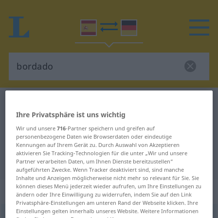
Spanisch-Deutsch Wörterbuch
bordado
Ihre Privatsphäre ist uns wichtig
Spanisch-Deutsch Übersetzung für
Wir und unsere
716
-Partner speichern und greifen auf
"bordado"
personenbezogene Daten wie Browserdaten oder eindeutige
Kennungen auf Ihrem Gerät zu. Durch Auswahl von Akzeptieren
aktivieren Sie Tracking-Technologien für die unter „Wir und unsere
"bordado" Deutsch Übersetzung
Partner verarbeiten Daten, um Ihnen Dienste bereitzustellen“
aufgeführten Zwecke. Wenn Tracker deaktiviert sind, sind manche
Inhalte und Anzeigen möglicherweise nicht mehr so relevant für Sie. Sie
können dieses Menü jederzeit wieder aufrufen, um Ihre Einstellungen zu
„bordado“
: adjetivo
ändern oder Ihre Einwilligung zu widerrufen, indem Sie auf den Link
Privatsphäre-Einstellungen am unteren Rand der Webseite klicken. Ihre
Einstellungen gelten innerhalb unseres Website. Weitere Informationen
ð