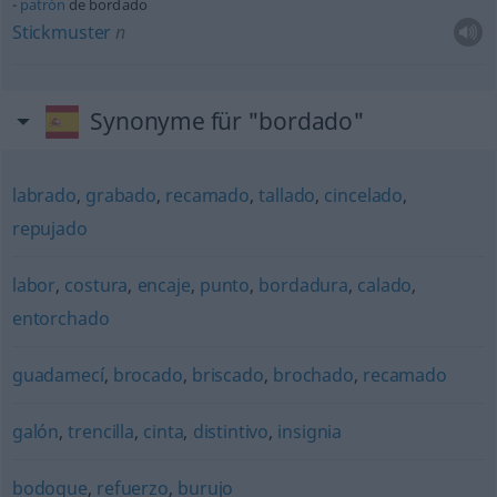
patrón
de bordado
Stickmuster
n
Synonyme für "bordado"
labrado
,
grabado
,
recamado
,
tallado
,
cincelado
,
repujado
labor
,
costura
,
encaje
,
punto
,
bordadura
,
calado
,
entorchado
guadamecí
,
brocado
,
briscado
,
brochado
,
recamado
galón
,
trencilla
,
cinta
,
distintivo
,
insignia
bodoque
,
refuerzo
,
burujo