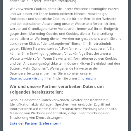
bordado
[bɔrˈða
o]
adj
finden Sie in unserer Datenschutzerklärung.
Wir verwenden Cookies, damit Sie unsere Webseite bestmöglich nutzen
Übersicht aller Übersetzungen
und wir besser mit Ihnen kommunizieren können. Notwendige,
funktionale und statistische Cookies, die für den Betrieb der Webseite
(Für mehr Details die Übersetzung anklicken/antippen)
und der statistischen Auswertung unserer Webseite erforderlich sind,
werden auf Grundlage unserer Vorauswahl immer auf Ihrem Endgerät
gestickt, bestickt, vollkommen, perfekt
gespeichert. Marketing-Cookies und Cookies, die der Bereitstellung
personalisierter Werbung dienen, werden nur gespeichert, wenn Sie uns
durch einen Klick auf den „Akzeptieren“-Button Ihr Einverständnis
geben. Klicken Sie ansonsten auf „Fortfahren ohne Akzeptieren“. Sie
können Ihre Einwilligung jederzeit für zukünftige Besuche unserer
Webseite widerrufen. Wenn Sie weitere Informationen zu den Cookies
gestickt
bordado
adorno, iniciales,
etc
und den Anpassungsmöglichkeiten möchten, klicken Sie einfach auf den
Button „Mehr Optionen“. Weitergehende Hinweise zu der
Datenverarbeitung entnehmen Sie ansonsten unserer
bestickt
bordado
cojín, sábana,
etc
Datenschutzerklärung
. Hier finden Sie unser
Impressum
.
Wir und unsere Partner verarbeiten Daten, um
vollkommen
,
perfekt
bordado
FIG
Folgendes bereitzustellen:
Genaue Geolocation-Daten verwenden. Geräteeigenschaften zur
Identifikation aktiv abfragen. Speichern von und/oder Zugriff auf
Informationen auf einem Gerät. Personalisierte Werbung und Inhalte,
„bordado“
: masculino
Messung von Werbung und Inhalten, Zielgruppenforschung und
Entwicklung von Dienstleistungen.
Liste der Partner (Lieferanten)
ð
bordado
[bɔrˈða
o]
m