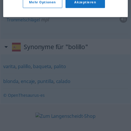
Beispiele
Mehr Optionen
Akzeptieren
pl
bolillos
palillo de tambor
AM CENTR
COL
CUBA
MÉX
mpl
Trommelschlägel
Synonyme für "bolillo"
varita
,
palillo
,
baqueta
,
palito
blonda
,
encaje
,
puntilla
,
calado
© OpenThesaurus-es