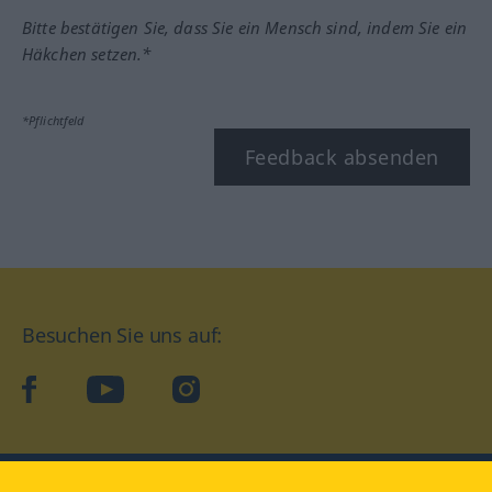
Bitte bestätigen Sie, dass Sie ein Mensch sind, indem Sie ein
Häkchen setzen.*
*Pflichtfeld
Feedback absenden
Besuchen Sie uns auf:
facebook
YouTube
Instagram