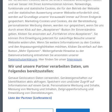
und wir besser mit Ihnen kommunizieren können. Notwendige,
funktionale und statistische Cookies, die für den Betrieb der Webseite
Übersicht aller Übersetzungen
und der statistischen Auswertung unserer Webseite erforderlich sind,
(Für mehr Details die Übersetzung anklicken/antippen)
werden auf Grundlage unserer Vorauswahl immer auf Ihrem Endgerät
gespeichert. Marketing-Cookies und Cookies, die der Bereitstellung
personalisierter Werbung dienen, werden nur gespeichert, wenn Sie uns
Spitzenklöppel
Brötchen
durch einen Klick auf den „Akzeptieren“-Button Ihr Einverständnis
geben. Klicken Sie ansonsten auf „Fortfahren ohne Akzeptieren“. Sie
können Ihre Einwilligung jederzeit für zukünftige Besuche unserer
Weitere Beispiele...
Webseite widerrufen. Wenn Sie weitere Informationen zu den Cookies
und den Anpassungsmöglichkeiten möchten, klicken Sie einfach auf den
Button „Mehr Optionen“. Weitergehende Hinweise zu der
Datenverarbeitung entnehmen Sie ansonsten unserer
Datenschutzerklärung
. Hier finden Sie unser
Impressum
.
Spitzenklöppel
m
bolillo
TEX
Wir und unsere Partner verarbeiten Daten, um
Folgendes bereitzustellen:
Genaue Geolocation-Daten verwenden. Geräteeigenschaften zur
Identifikation aktiv abfragen. Speichern von und/oder Zugriff auf
Informationen auf einem Gerät. Personalisierte Werbung und Inhalte,
Messung von Werbung und Inhalten, Zielgruppenforschung und
Brötchen
n
bolillo
MÉX
Entwicklung von Dienstleistungen.
Liste der Partner (Lieferanten)