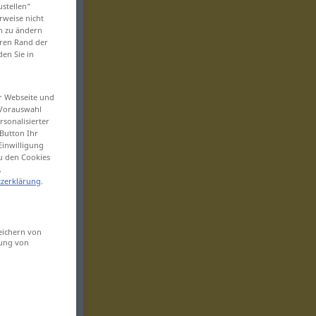
ustellen“
rweise nicht
en zu ändern
eren Rand der
den Sie in
er Webseite und
 Vorauswahl
sonalisierter
Button Ihr
Einwilligung
zu den Cookies
.
zerklärung
.
eichern von
sung von