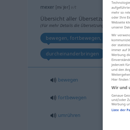
Technologie
mexer
[mɨˈʃer]
v/t
aufgeführte
mehr so rel
oder Ihre E
Übersicht aller Übersetzungen
Webseite kli
(Für mehr Details die Übersetzung anklicken/an
unserer Dat
Wir verwend
bewegen, fortbewegen, umrühren, s
kommunizier
der statist
immer auf I
durcheinanderbringen
Werbung die
Einverständ
jederzeit f
und den Anp
Weitergehen
bewegen
Hier finden
Wir und 
Genaue Geol
fortbewegen
und/oder Zu
Werbung und
Liste der P
umrühren