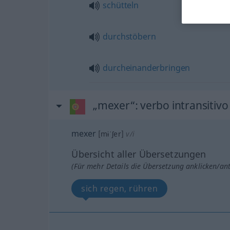
schütteln
durchstöbern
durcheinanderbringen
„mexer“
: verbo intransitivo
mexer
[mɨˈʃer]
v/i
Übersicht aller Übersetzungen
(Für mehr Details die Übersetzung anklicken/an
sich regen, rühren