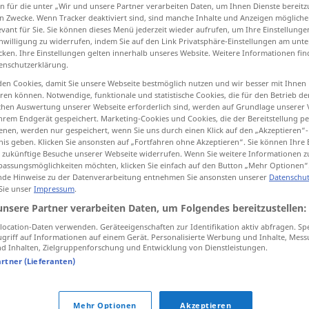
n für die unter „Wir und unsere Partner verarbeiten Daten, um Ihnen Dienste bereitz
n Zwecke. Wenn Tracker deaktiviert sind, sind manche Inhalte und Anzeigen mögliche
evant für Sie. Sie können dieses Menü jederzeit wieder aufrufen, um Ihre Einstellung
inwilligung zu widerrufen, indem Sie auf den Link Privatsphäre-Einstellungen am unt
cken. Ihre Einstellungen gelten innerhalb unseres Website. Weitere Informationen fin
tippen)
enschutzerklärung.
en Cookies, damit Sie unsere Webseite bestmöglich nutzen und wir besser mit Ihnen
chütteln, durchstöbern
en können. Notwendige, funktionale und statistische Cookies, die für den Betrieb d
ischen Auswertung unserer Webseite erforderlich sind, werden auf Grundlage unserer
hrem Endgerät gespeichert. Marketing-Cookies und Cookies, die der Bereitstellung per
nen, werden nur gespeichert, wenn Sie uns durch einen Klick auf den „Akzeptieren“-
nis geben. Klicken Sie ansonsten auf „Fortfahren ohne Akzeptieren“. Sie können Ihre 
ür zukünftige Besuche unserer Webseite widerrufen. Wenn Sie weitere Informationen 
assungsmöglichkeiten möchten, klicken Sie einfach auf den Button „Mehr Optionen“
de Hinweise zu der Datenverarbeitung entnehmen Sie ansonsten unserer
Datenschut
mexer
parte do corpo
 Sie unser
Impressum
.
unsere Partner verarbeiten Daten, um Folgendes bereitzustellen:
ocation-Daten verwenden. Geräteeigenschaften zur Identifikation aktiv abfragen. Sp
mexer
objecto
griff auf Informationen auf einem Gerät. Personalisierte Werbung und Inhalte, Mes
 Inhalten, Zielgruppenforschung und Entwicklung von Dienstleistungen.
artner (Lieferanten)
mexer
sopa
etc
Mehr Optionen
Akzeptieren