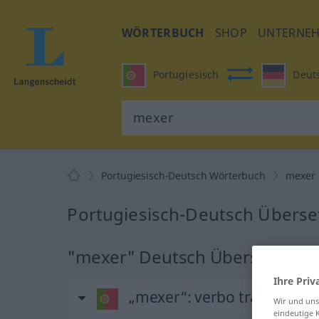
WÖRTERBUCH
SHOP
UNTERNE
Portugiesisch
Deut
Portugiesisch-Deutsch Wörterbuch
mexer
Portugiesisch-Deutsch Überse
"mexer" Deutsch Übersetzung
Ihre Priv
„mexer“
: verbo transitivo
Wir und un
eindeutige 