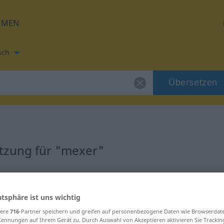
HMEN
sch
Übersetzen
tzung für "mexer"
atsphäre ist uns wichtig
sere
716
-Partner speichern und greifen auf personenbezogene Daten wie Browserdat
Kennungen auf Ihrem Gerät zu. Durch Auswahl von Akzeptieren aktivieren Sie Trackin