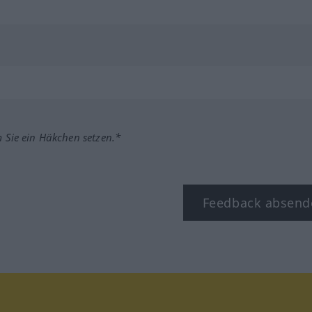
m Sie ein Häkchen setzen.*
Feedback absend