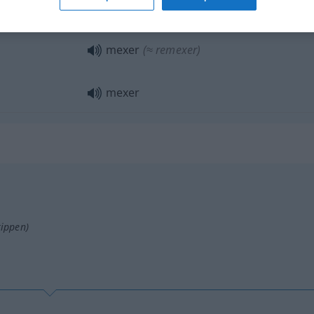
mexer
(≈ abanar)
mexer
(≈ remexer)
mexer
tippen)