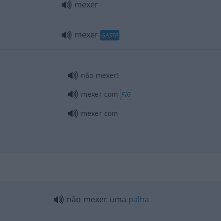
mexer
mexer
GASTR
não mexer!
mexer com
FIG
mexer com
não mexer uma
palha