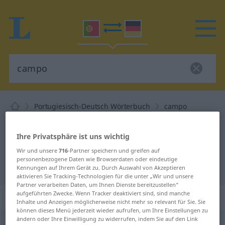
Portugiesisch-Deutsch Wörterbuch
campo
Portugiesisch-Deutsch
Ihre Privatsphäre ist uns wichtig
Übersetzung für "campo"
Wir und unsere
716
-Partner speichern und greifen auf
personenbezogene Daten wie Browserdaten oder eindeutige
"campo" Deutsch Übersetzung
Kennungen auf Ihrem Gerät zu. Durch Auswahl von Akzeptieren
aktivieren Sie Tracking-Technologien für die unter „Wir und unsere
Partner verarbeiten Daten, um Ihnen Dienste bereitzustellen“
aufgeführten Zwecke. Wenn Tracker deaktiviert sind, sind manche
„campo“
: masculino
Inhalte und Anzeigen möglicherweise nicht mehr so relevant für Sie. Sie
können dieses Menü jederzeit wieder aufrufen, um Ihre Einstellungen zu
ändern oder Ihre Einwilligung zu widerrufen, indem Sie auf den Link
campo
[ˈkɜ̃pu]
m