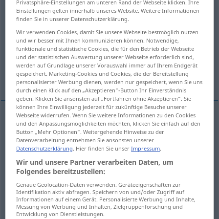
Privatsphäre-Einstellungen am unteren Rand der Webseite klicken. Ihre
Einstellungen gelten innerhalb unseres Website. Weitere Informationen
Übersicht aller Übersetzungen
finden Sie in unserer Datenschutzerklärung.
(Für mehr Details die Übersetzung anklicken/antippen)
Wir verwenden Cookies, damit Sie unsere Webseite bestmöglich nutzen
und wir besser mit Ihnen kommunizieren können. Notwendige,
funktionale und statistische Cookies, die für den Betrieb der Webseite
Feld, Acker
Land
Lager
und der statistischen Auswertung unserer Webseite erforderlich sind,
werden auf Grundlage unserer Vorauswahl immer auf Ihrem Endgerät
gespeichert. Marketing-Cookies und Cookies, die der Bereitstellung
Gebiet
Feld
personalisierter Werbung dienen, werden nur gespeichert, wenn Sie uns
durch einen Klick auf den „Akzeptieren“-Button Ihr Einverständnis
geben. Klicken Sie ansonsten auf „Fortfahren ohne Akzeptieren“. Sie
können Ihre Einwilligung jederzeit für zukünftige Besuche unserer
Webseite widerrufen. Wenn Sie weitere Informationen zu den Cookies
und den Anpassungsmöglichkeiten möchten, klicken Sie einfach auf den
Feld
n
campo
AGR
Button „Mehr Optionen“. Weitergehende Hinweise zu der
Datenverarbeitung entnehmen Sie ansonsten unserer
Datenschutzerklärung
. Hier finden Sie unser
Impressum
.
Acker
m
campo
AGR
Wir und unsere Partner verarbeiten Daten, um
Folgendes bereitzustellen:
Genaue Geolocation-Daten verwenden. Geräteeigenschaften zur
Identifikation aktiv abfragen. Speichern von und/oder Zugriff auf
Informationen auf einem Gerät. Personalisierte Werbung und Inhalte,
Land
n
campo
oposto a cidade
Messung von Werbung und Inhalten, Zielgruppenforschung und
Entwicklung von Dienstleistungen.