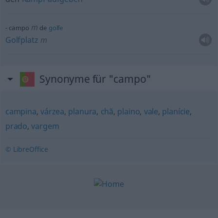
m
campo
de
golfe
Golfplatz
m
Synonyme für "campo"
campina
,
várzea
,
planura
,
chã
,
plaino
,
vale
,
planície
,
prado
,
vargem
© LibreOffice