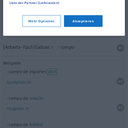
Liste der Partner (Lieferanten)
Lager
n
campo
MIL
POL
Mehr Optionen
Akzeptieren
(Arbeits- Fach)Gebiet
n
campo
Beispiele
campo de esportes
BRAS
m
Sportplatz
campo de
aviação
m
Flugplatz
campo de
futebol