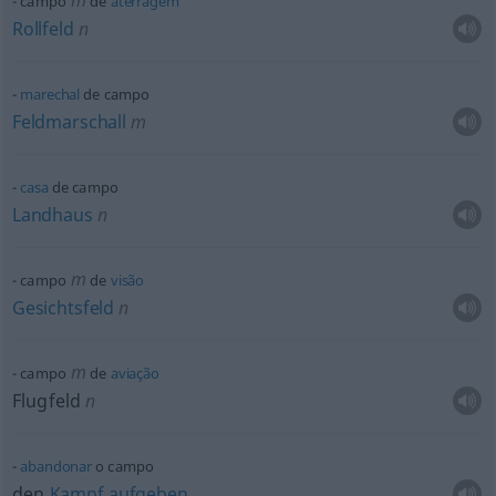
m
campo
de
aterragem
Rollfeld
n
marechal
de campo
Feldmarschall
m
casa
de campo
Landhaus
n
m
campo
de
visão
Gesichtsfeld
n
m
campo
de
aviação
Flugfeld
n
abandonar
o campo
den
Kampf
aufgeben