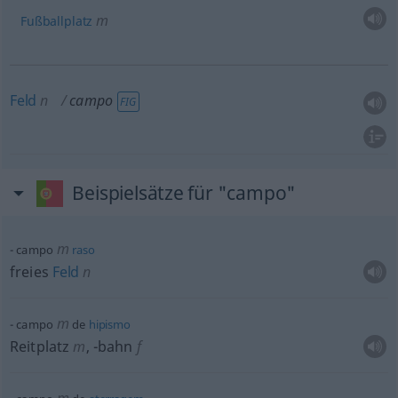
m
Fußballplatz
Feld
n
campo
FIG
Beispielsätze für "campo"
m
campo
raso
freies
Feld
n
m
campo
de
hipismo
Reitplatz
m
,
-bahn
f