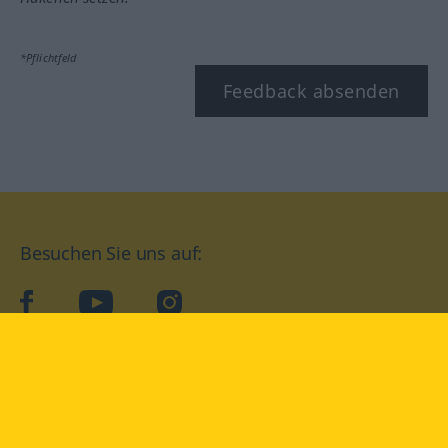
*Pflichtfeld
Feedback absenden
Besuchen Sie uns auf:
facebook
YouTube
Instagram
Langenscheidt