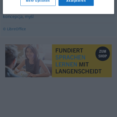
Mehr Optionen
Akzeptieren
przedsięwzięcie
koncepcja
,
myśl
© LibreOffice