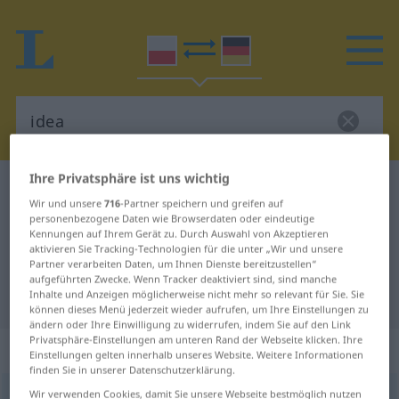
Ihre Privatsphäre ist uns wichtig
Polnisch-Deutsch Wörterbuch
idea
Wir und unsere
716
-Partner speichern und greifen auf
Polnisch-Deutsch Übersetzung für
personenbezogene Daten wie Browserdaten oder eindeutige
Kennungen auf Ihrem Gerät zu. Durch Auswahl von Akzeptieren
"idea"
aktivieren Sie Tracking-Technologien für die unter „Wir und unsere
Partner verarbeiten Daten, um Ihnen Dienste bereitzustellen“
aufgeführten Zwecke. Wenn Tracker deaktiviert sind, sind manche
"idea" Deutsch Übersetzung
Inhalte und Anzeigen möglicherweise nicht mehr so relevant für Sie. Sie
können dieses Menü jederzeit wieder aufrufen, um Ihre Einstellungen zu
ändern oder Ihre Einwilligung zu widerrufen, indem Sie auf den Link
Privatsphäre-Einstellungen am unteren Rand der Webseite klicken. Ihre
„idea“
: rodzaj żeński
Einstellungen gelten innerhalb unseres Website. Weitere Informationen
finden Sie in unserer Datenschutzerklärung.
Wir verwenden Cookies, damit Sie unsere Webseite bestmöglich nutzen
idea
f
<
gen
dat
lok
idei
;
-ee
;
gen
idei
>