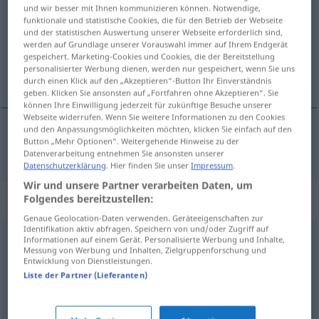
und wir besser mit Ihnen kommunizieren können. Notwendige,
funktionale und statistische Cookies, die für den Betrieb der Webseite
Übersicht aller Übersetzungen
und der statistischen Auswertung unserer Webseite erforderlich sind,
(Für mehr Details die Übersetzung anklicken/antippen)
werden auf Grundlage unserer Vorauswahl immer auf Ihrem Endgerät
gespeichert. Marketing-Cookies und Cookies, die der Bereitstellung
personalisierter Werbung dienen, werden nur gespeichert, wenn Sie uns
Idee
durch einen Klick auf den „Akzeptieren“-Button Ihr Einverständnis
geben. Klicken Sie ansonsten auf „Fortfahren ohne Akzeptieren“. Sie
können Ihre Einwilligung jederzeit für zukünftige Besuche unserer
Webseite widerrufen. Wenn Sie weitere Informationen zu den Cookies
und den Anpassungsmöglichkeiten möchten, klicken Sie einfach auf den
Button „Mehr Optionen“. Weitergehende Hinweise zu der
Idee
f
idea
Datenverarbeitung entnehmen Sie ansonsten unserer
Datenschutzerklärung
. Hier finden Sie unser
Impressum
.
Wir und unsere Partner verarbeiten Daten, um
Synonyme für "idea"
Folgendes bereitzustellen:
Genaue Geolocation-Daten verwenden. Geräteeigenschaften zur
Identifikation aktiv abfragen. Speichern von und/oder Zugriff auf
Informationen auf einem Gerät. Personalisierte Werbung und Inhalte,
kwestia
,
materia
,
myśl
,
przedmiot
,
rzecz
,
sprawa
,
temat
,
Messung von Werbung und Inhalten, Zielgruppenforschung und
Entwicklung von Dienstleistungen.
zagadnienie
Liste der Partner (Lieferanten)
impuls
,
inicjatywa
,
myśl
,
pomysł
,
projekt
,
propozycja
,