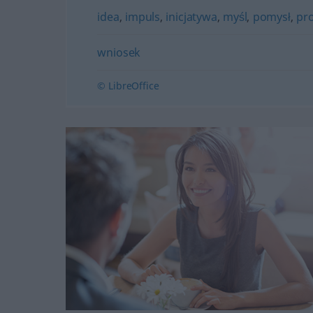
idea
,
impuls
,
inicjatywa
,
myśl
,
pomysł
,
pro
wniosek
© LibreOffice