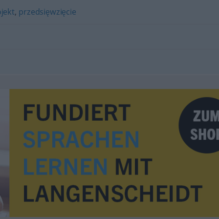
jekt
,
przedsięwzięcie