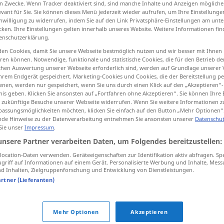
n Zwecke. Wenn Tracker deaktiviert sind, sind manche Inhalte und Anzeigen mögliche
evant für Sie. Sie können dieses Menü jederzeit wieder aufrufen, um Ihre Einstellung
inwilligung zu widerrufen, indem Sie auf den Link Privatsphäre-Einstellungen am unt
cken. Ihre Einstellungen gelten innerhalb unseres Website. Weitere Informationen fin
enschutzerklärung.
tippen)
en Cookies, damit Sie unsere Webseite bestmöglich nutzen und wir besser mit Ihnen
en können. Notwendige, funktionale und statistische Cookies, die für den Betrieb d
ischen Auswertung unserer Webseite erforderlich sind, werden auf Grundlage unserer
hrem Endgerät gespeichert. Marketing-Cookies und Cookies, die der Bereitstellung per
nen, werden nur gespeichert, wenn Sie uns durch einen Klick auf den „Akzeptieren“-
nis geben. Klicken Sie ansonsten auf „Fortfahren ohne Akzeptieren“. Sie können Ihre 
ür zukünftige Besuche unserer Webseite widerrufen. Wenn Sie weitere Informationen 
propozycja
pomysł
assungsmöglichkeiten möchten, klicken Sie einfach auf den Button „Mehr Optionen“
de Hinweise zu der Datenverarbeitung entnehmen Sie ansonsten unserer
Datenschut
 Sie unser
Impressum
.
propozycja
oferta
unsere Partner verarbeiten Daten, um Folgendes bereitzustellen:
ocation-Daten verwenden. Geräteeigenschaften zur Identifikation aktiv abfragen. Sp
griff auf Informationen auf einem Gerät. Personalisierte Werbung und Inhalte, Mes
 Inhalten, Zielgruppenforschung und Entwicklung von Dienstleistungen.
artner (Lieferanten)
propozycja pracy
propozycja kupna
Mehr Optionen
Akzeptieren
propozycja małżeństwa