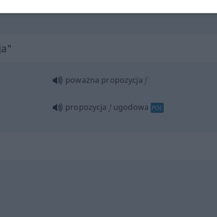
ja"
poważna propozycja
f
propozycja
f
ugodowa
POL
"