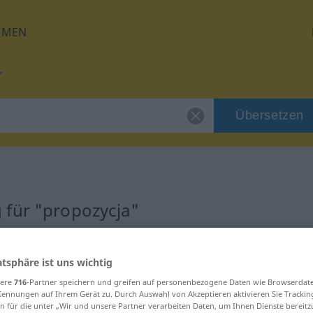
HMEN
Übersetzen
 für "propozycja"
zung
atsphäre ist uns wichtig
sere
716
-Partner speichern und greifen auf personenbezogene Daten wie Browserdat
Kennungen auf Ihrem Gerät zu. Durch Auswahl von Akzeptieren aktivieren Sie Trackin
n für die unter „Wir und unsere Partner verarbeiten Daten, um Ihnen Dienste bereitz