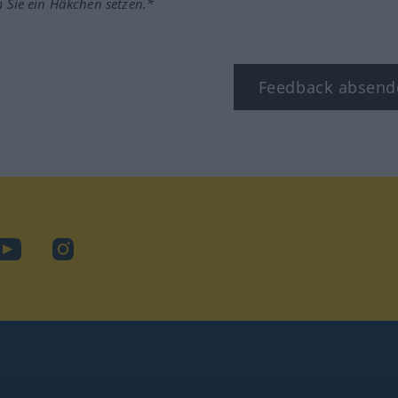
m Sie ein Häkchen setzen.*
Feedback absend
ook
YouTube
Instagram