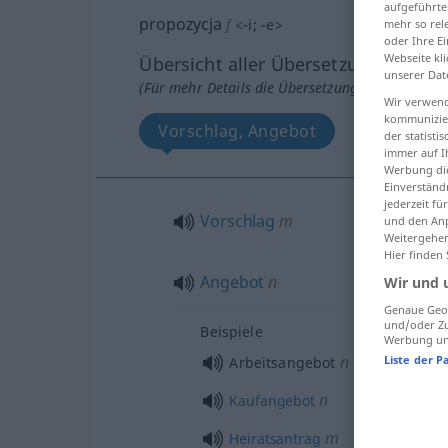
aufgeführte
propozycja
f
<
-i
;
-e
>
mehr so rel
oder Ihre E
Webseite kli
Übersicht aller Übersetzungen
unserer Dat
(Für mehr Details die Übersetzung anklicken/an
Wir verwend
kommunizier
Vorschlag, Angebot
der statist
immer auf I
Werbung die
Einverständ
jederzeit f
Vorschlag
m
und den Anp
Weitergehen
Hier finden
Angebot
n
Wir und 
Genaue Geol
und/oder Zu
Beispiele
Werbung und
n
Liste der P
Arbeitsangebot
n
Kaufangebot
m
Heiratsantrag