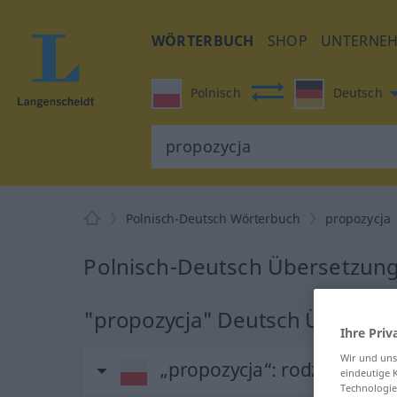
WÖRTERBUCH
SHOP
UNTERNE
Polnisch
Deutsch
Polnisch-Deutsch Wörterbuch
propozycja
Polnisch-Deutsch Übersetzung
"propozycja" Deutsch Überset
Ihre Priv
Wir und un
„propozycja“
: rodzaj żeński
eindeutige 
Technologie