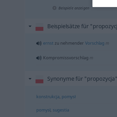
Beispiele anzeigen
Beispielsätze für "propozyc
ernst
zu nehmender
Vorschlag
m
Kompromissvorschlag
m
Synonyme für "propozycja
konstrukcja
,
pomysł
pomysł
,
sugestia