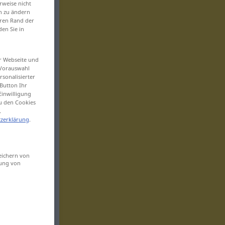
rweise nicht
en zu ändern
eren Rand der
den Sie in
er Webseite und
 Vorauswahl
sonalisierter
Button Ihr
Einwilligung
zu den Cookies
.
zerklärung
.
eichern von
sung von