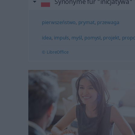
Synonyme für "inicjatywa"
pierwszeństwo
,
prymat
,
przewaga
idea
,
impuls
,
myśl
,
pomysł
,
projekt
,
propo
© LibreOffice