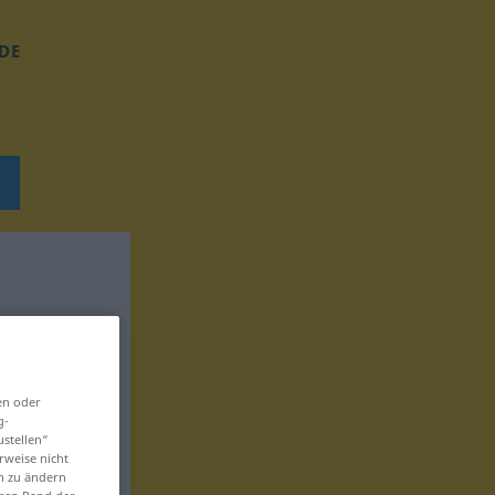
DE
en oder
g-
ustellen“
rweise nicht
en zu ändern