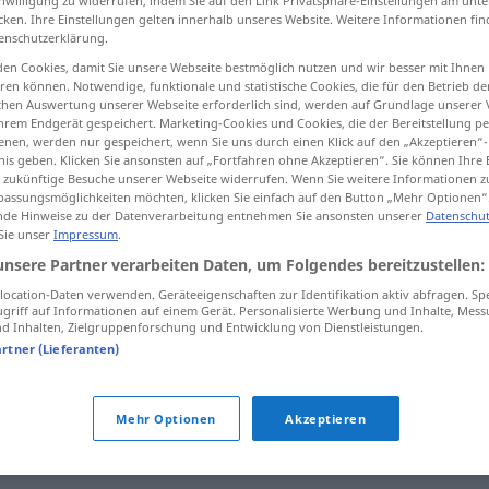
inwilligung zu widerrufen, indem Sie auf den Link Privatsphäre-Einstellungen am unt
cken. Ihre Einstellungen gelten innerhalb unseres Website. Weitere Informationen fin
enschutzerklärung.
en Cookies, damit Sie unsere Webseite bestmöglich nutzen und wir besser mit Ihnen
en können. Notwendige, funktionale und statistische Cookies, die für den Betrieb d
tippen)
ischen Auswertung unserer Webseite erforderlich sind, werden auf Grundlage unserer
hrem Endgerät gespeichert. Marketing-Cookies und Cookies, die der Bereitstellung per
nen, werden nur gespeichert, wenn Sie uns durch einen Klick auf den „Akzeptieren“-
nis geben. Klicken Sie ansonsten auf „Fortfahren ohne Akzeptieren“. Sie können Ihre 
ür zukünftige Besuche unserer Webseite widerrufen. Wenn Sie weitere Informationen 
assungsmöglichkeiten möchten, klicken Sie einfach auf den Button „Mehr Optionen“
de Hinweise zu der Datenverarbeitung entnehmen Sie ansonsten unserer
Datenschut
 Sie unser
Impressum
.
inicjatywa
unsere Partner verarbeiten Daten, um Folgendes bereitzustellen:
ocation-Daten verwenden. Geräteeigenschaften zur Identifikation aktiv abfragen. Sp
griff auf Informationen auf einem Gerät. Personalisierte Werbung und Inhalte, Mes
z
inicjatywy
 Inhalten, Zielgruppenforschung und Entwicklung von Dienstleistungen.
GEN
artner (Lieferanten)
z
własnej inicjatywy
inicjatywa społeczna
Mehr Optionen
Akzeptieren