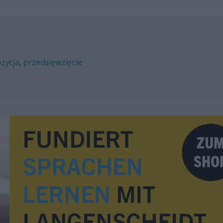
zycja
,
przedsięwzięcie