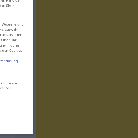
eren Rand der
den Sie in
er Webseite und
 Vorauswahl
sonalisierter
Button Ihr
Einwilligung
zu den Cookies
.
zerklärung
.
eichern von
sung von