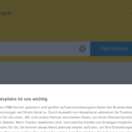
HMEN
Übersetzen
für "inicjatywa"
atsphäre ist uns wichtig
ung
sere
716
-Partner speichern und greifen auf personenbezogene Daten wie Browserdat
Kennungen auf Ihrem Gerät zu. Durch Auswahl von Akzeptieren aktivieren Sie Trackin
n für die unter „Wir und unsere Partner verarbeiten Daten, um Ihnen Dienste bereitz
n Zwecke. Wenn Tracker deaktiviert sind, sind manche Inhalte und Anzeigen mögliche
evant für Sie. Sie können dieses Menü jederzeit wieder aufrufen, um Ihre Einstellung