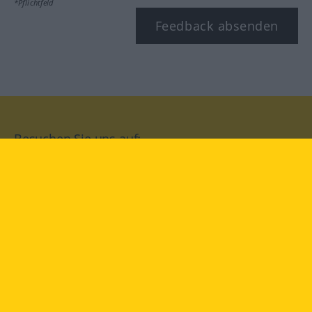
*Pflichtfeld
Feedback absenden
Besuchen Sie uns auf:
facebook
YouTube
Instagram
Langenscheidt
NUTZUNGSBEDINGUNGEN