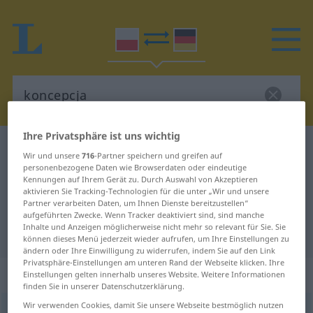
Ihre Privatsphäre ist uns wichtig
Polnisch-Deutsch Wörterbuch
koncepcja
Wir und unsere
716
-Partner speichern und greifen auf
Polnisch-Deutsch Übersetzung für
personenbezogene Daten wie Browserdaten oder eindeutige
Kennungen auf Ihrem Gerät zu. Durch Auswahl von Akzeptieren
"koncepcja"
aktivieren Sie Tracking-Technologien für die unter „Wir und unsere
Partner verarbeiten Daten, um Ihnen Dienste bereitzustellen“
aufgeführten Zwecke. Wenn Tracker deaktiviert sind, sind manche
Inhalte und Anzeigen möglicherweise nicht mehr so relevant für Sie. Sie
"koncepcja" Deutsch Übersetzung
können dieses Menü jederzeit wieder aufrufen, um Ihre Einstellungen zu
ändern oder Ihre Einwilligung zu widerrufen, indem Sie auf den Link
Privatsphäre-Einstellungen am unteren Rand der Webseite klicken. Ihre
„koncepcja“
: rodzaj żeński
Einstellungen gelten innerhalb unseres Website. Weitere Informationen
finden Sie in unserer Datenschutzerklärung.
Wir verwenden Cookies, damit Sie unsere Webseite bestmöglich nutzen
koncepcja
f
<
-i
;
-e
>