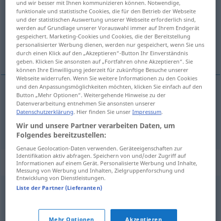
und wir besser mit Ihnen kommunizieren können. Notwendige,
funktionale und statistische Cookies, die für den Betrieb der Webseite
Übersicht aller Übersetzungen
und der statistischen Auswertung unserer Webseite erforderlich sind,
werden auf Grundlage unserer Vorauswahl immer auf Ihrem Endgerät
(Für mehr Details die Übersetzung anklicken/antippen)
gespeichert. Marketing-Cookies und Cookies, die der Bereitstellung
personalisierter Werbung dienen, werden nur gespeichert, wenn Sie uns
Konzept, Entwurf
durch einen Klick auf den „Akzeptieren“-Button Ihr Einverständnis
geben. Klicken Sie ansonsten auf „Fortfahren ohne Akzeptieren“. Sie
können Ihre Einwilligung jederzeit für zukünftige Besuche unserer
Webseite widerrufen. Wenn Sie weitere Informationen zu den Cookies
und den Anpassungsmöglichkeiten möchten, klicken Sie einfach auf den
Button „Mehr Optionen“. Weitergehende Hinweise zu der
Konzept
n
koncepcja
Datenverarbeitung entnehmen Sie ansonsten unserer
Datenschutzerklärung
. Hier finden Sie unser
Impressum
.
Wir und unsere Partner verarbeiten Daten, um
Entwurf
m
koncepcja
Folgendes bereitzustellen:
Genaue Geolocation-Daten verwenden. Geräteeigenschaften zur
Identifikation aktiv abfragen. Speichern von und/oder Zugriff auf
Synonyme für "koncepcja"
Informationen auf einem Gerät. Personalisierte Werbung und Inhalte,
Messung von Werbung und Inhalten, Zielgruppenforschung und
Entwicklung von Dienstleistungen.
Liste der Partner (Lieferanten)
idea
,
myśl
© LibreOffice
Mehr Optionen
Akzeptieren