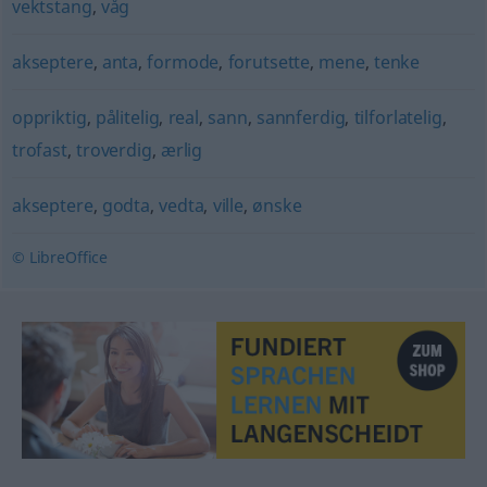
vektstang
,
våg
akseptere
,
anta
,
formode
,
forutsette
,
mene
,
tenke
oppriktig
,
pålitelig
,
real
,
sann
,
sannferdig
,
tilforlatelig
,
trofast
,
troverdig
,
ærlig
akseptere
,
godta
,
vedta
,
ville
,
ønske
© LibreOffice