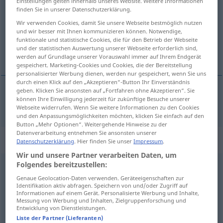
Einstellungen gelten innerhalb unseres Website. Weitere Informationen
finden Sie in unserer Datenschutzerklärung.
Übersicht aller Übersetzungen
Wir verwenden Cookies, damit Sie unsere Webseite bestmöglich nutzen
(Für mehr Details die Übersetzung anklicken/antippen)
und wir besser mit Ihnen kommunizieren können. Notwendige,
funktionale und statistische Cookies, die für den Betrieb der Webseite
und der statistischen Auswertung unserer Webseite erforderlich sind,
Glaube
werden auf Grundlage unserer Vorauswahl immer auf Ihrem Endgerät
gespeichert. Marketing-Cookies und Cookies, die der Bereitstellung
personalisierter Werbung dienen, werden nur gespeichert, wenn Sie uns
durch einen Klick auf den „Akzeptieren“-Button Ihr Einverständnis
geben. Klicken Sie ansonsten auf „Fortfahren ohne Akzeptieren“. Sie
können Ihre Einwilligung jederzeit für zukünftige Besuche unserer
Glaube
m
tro
Webseite widerrufen. Wenn Sie weitere Informationen zu den Cookies
und den Anpassungsmöglichkeiten möchten, klicken Sie einfach auf den
Button „Mehr Optionen“. Weitergehende Hinweise zu der
Datenverarbeitung entnehmen Sie ansonsten unserer
„tro“
Datenschutzerklärung
. Hier finden Sie unser
Impressum
.
Wir und unsere Partner verarbeiten Daten, um
Folgendes bereitzustellen:
tro
Genaue Geolocation-Daten verwenden. Geräteeigenschaften zur
Übersicht aller Übersetzungen
Identifikation aktiv abfragen. Speichern von und/oder Zugriff auf
Informationen auf einem Gerät. Personalisierte Werbung und Inhalte,
(Für mehr Details die Übersetzung anklicken/antippen)
Messung von Werbung und Inhalten, Zielgruppenforschung und
Entwicklung von Dienstleistungen.
Liste der Partner (Lieferanten)
treu