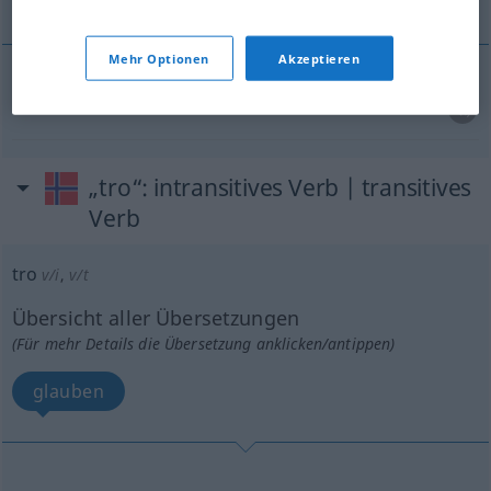
Mehr Optionen
Akzeptieren
treu
tro
„tro“
: intransitives Verb | transitives
Verb
tro
v/i
,
v/t
Übersicht aller Übersetzungen
(Für mehr Details die Übersetzung anklicken/antippen)
glauben