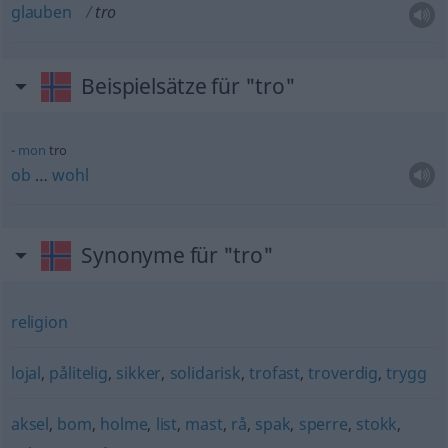
glauben
tro
Beispielsätze für "tro"
mon
tro
ob
…
wohl
Synonyme für "tro"
religion
lojal
,
pålitelig
,
sikker
,
solidarisk
,
trofast
,
troverdig
,
trygg
aksel
,
bom
,
holme
,
list
,
mast
,
rå
,
spak
,
sperre
,
stokk
,