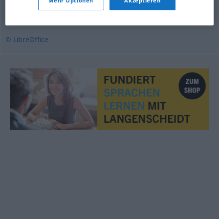
Mehr Optionen
Akzeptieren
akte
,
anerkjenne
,
hylle
,
prise
,
respektere
,
rose
,
ære
© LibreOffice