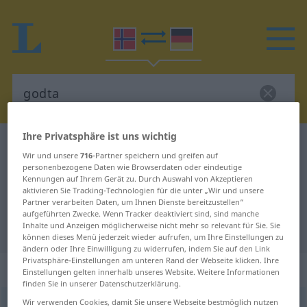
Ihre Privatsphäre ist uns wichtig
Norwegisch-Deutsch Wörterbuch
godta
Wir und unsere
716
-Partner speichern und greifen auf
Norwegisch-Deutsch Übersetzung
personenbezogene Daten wie Browserdaten oder eindeutige
Kennungen auf Ihrem Gerät zu. Durch Auswahl von Akzeptieren
für "godta"
aktivieren Sie Tracking-Technologien für die unter „Wir und unsere
Partner verarbeiten Daten, um Ihnen Dienste bereitzustellen“
aufgeführten Zwecke. Wenn Tracker deaktiviert sind, sind manche
Inhalte und Anzeigen möglicherweise nicht mehr so relevant für Sie. Sie
"godta" Deutsch Übersetzung
können dieses Menü jederzeit wieder aufrufen, um Ihre Einstellungen zu
ändern oder Ihre Einwilligung zu widerrufen, indem Sie auf den Link
Privatsphäre-Einstellungen am unteren Rand der Webseite klicken. Ihre
„godta“
: starkes Verb
Einstellungen gelten innerhalb unseres Website. Weitere Informationen
finden Sie in unserer Datenschutzerklärung.
Wir verwenden Cookies, damit Sie unsere Webseite bestmöglich nutzen
godta
st