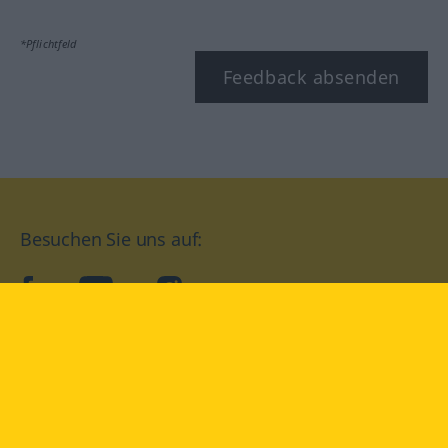
*Pflichtfeld
Feedback absenden
Besuchen Sie uns auf:
facebook
YouTube
Instagram
Langenscheidt