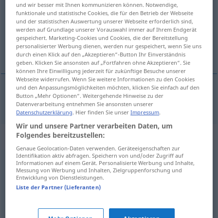
und wir besser mit Ihnen kommunizieren können. Notwendige,
funktionale und statistische Cookies, die für den Betrieb der Webseite
Übersicht aller Übersetzungen
und der statistischen Auswertung unserer Webseite erforderlich sind,
(Für mehr Details die Übersetzung anklicken/antippen)
werden auf Grundlage unserer Vorauswahl immer auf Ihrem Endgerät
gespeichert. Marketing-Cookies und Cookies, die der Bereitstellung
personalisierter Werbung dienen, werden nur gespeichert, wenn Sie uns
annehmen, anerkennen
durch einen Klick auf den „Akzeptieren“-Button Ihr Einverständnis
geben. Klicken Sie ansonsten auf „Fortfahren ohne Akzeptieren“. Sie
können Ihre Einwilligung jederzeit für zukünftige Besuche unserer
Webseite widerrufen. Wenn Sie weitere Informationen zu den Cookies
und den Anpassungsmöglichkeiten möchten, klicken Sie einfach auf den
Button „Mehr Optionen“. Weitergehende Hinweise zu der
annehmen
,
anerkennen
godta
Datenverarbeitung entnehmen Sie ansonsten unserer
Datenschutzerklärung
. Hier finden Sie unser
Impressum
.
Wir und unsere Partner verarbeiten Daten, um
Folgendes bereitzustellen:
Synonyme für "godta"
Genaue Geolocation-Daten verwenden. Geräteeigenschaften zur
Identifikation aktiv abfragen. Speichern von und/oder Zugriff auf
Informationen auf einem Gerät. Personalisierte Werbung und Inhalte,
akseptere
,
anerkjenne
,
godkjenne
,
tillate
,
underskrive
,
Messung von Werbung und Inhalten, Zielgruppenforschung und
Entwicklung von Dienstleistungen.
vedta
Liste der Partner (Lieferanten)
akseptere
,
tro
,
vedta
,
ville
,
ønske