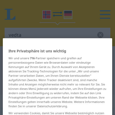
Ihre Privatsphäre ist uns wichtig
Norwegisch-Deutsch Wörterbuch
vedta
Wir und unsere
716
-Partner speichern und greifen auf
Norwegisch-Deutsch Übersetzung
personenbezogene Daten wie Browserdaten oder eindeutige
Kennungen auf Ihrem Gerät zu. Durch Auswahl von Akzeptieren
für "vedta"
aktivieren Sie Tracking-Technologien für die unter „Wir und unsere
Partner verarbeiten Daten, um Ihnen Dienste bereitzustellen“
aufgeführten Zwecke. Wenn Tracker deaktiviert sind, sind manche
Inhalte und Anzeigen möglicherweise nicht mehr so relevant für Sie. Sie
"vedta" Deutsch Übersetzung
können dieses Menü jederzeit wieder aufrufen, um Ihre Einstellungen zu
ändern oder Ihre Einwilligung zu widerrufen, indem Sie auf den Link
Privatsphäre-Einstellungen am unteren Rand der Webseite klicken. Ihre
„vedta“
: starkes Verb
Einstellungen gelten innerhalb unseres Website. Weitere Informationen
finden Sie in unserer Datenschutzerklärung.
Wir verwenden Cookies, damit Sie unsere Webseite bestmöglich nutzen
vedta
st