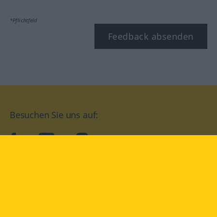
*Pflichtfeld
Feedback absenden
Besuchen Sie uns auf:
facebook
YouTube
Instagram
Langenscheidt