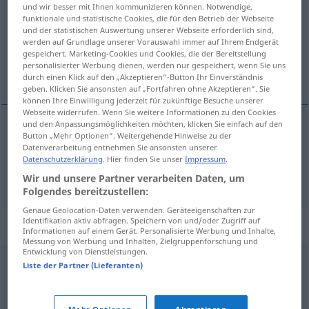
und wir besser mit Ihnen kommunizieren können. Notwendige,
funktionale und statistische Cookies, die für den Betrieb der Webseite
Übersicht aller Übersetzungen
und der statistischen Auswertung unserer Webseite erforderlich sind,
(Für mehr Details die Übersetzung anklicken/antippen)
werden auf Grundlage unserer Vorauswahl immer auf Ihrem Endgerät
gespeichert. Marketing-Cookies und Cookies, die der Bereitstellung
personalisierter Werbung dienen, werden nur gespeichert, wenn Sie uns
beschließen, annehmen
durch einen Klick auf den „Akzeptieren“-Button Ihr Einverständnis
geben. Klicken Sie ansonsten auf „Fortfahren ohne Akzeptieren“. Sie
können Ihre Einwilligung jederzeit für zukünftige Besuche unserer
Webseite widerrufen. Wenn Sie weitere Informationen zu den Cookies
und den Anpassungsmöglichkeiten möchten, klicken Sie einfach auf den
Button „Mehr Optionen“. Weitergehende Hinweise zu der
beschließen
vedta
Datenverarbeitung entnehmen Sie ansonsten unserer
Datenschutzerklärung
. Hier finden Sie unser
Impressum
.
annehmen
vedta
Wir und unsere Partner verarbeiten Daten, um
Folgendes bereitzustellen:
Genaue Geolocation-Daten verwenden. Geräteeigenschaften zur
Identifikation aktiv abfragen. Speichern von und/oder Zugriff auf
Synonyme für "vedta"
Informationen auf einem Gerät. Personalisierte Werbung und Inhalte,
Messung von Werbung und Inhalten, Zielgruppenforschung und
Entwicklung von Dienstleistungen.
Liste der Partner (Lieferanten)
akseptere
,
anerkjenne
,
godkjenne
,
godta
,
tillate
,
underskrive