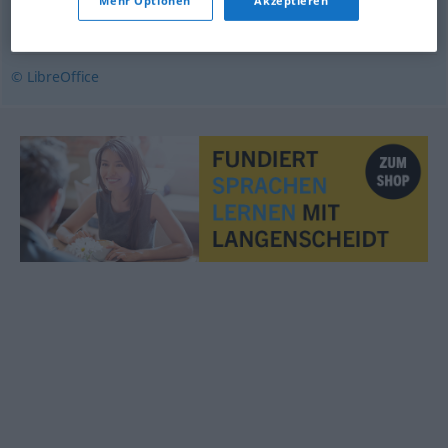
Mehr Optionen
Akzeptieren
akseptere
,
godta
,
tro
,
ville
,
ønske
© LibreOffice