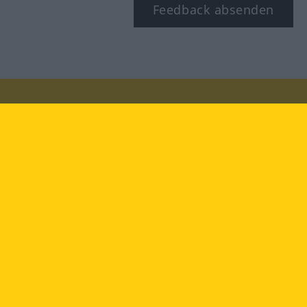
Feedback absenden
Besuchen Sie uns auf:
facebook
YouTube
Instagram
Langenscheidt
NUTZUNGSBEDINGUNGEN
DATENSCHUTZBESTIMMUNGEN