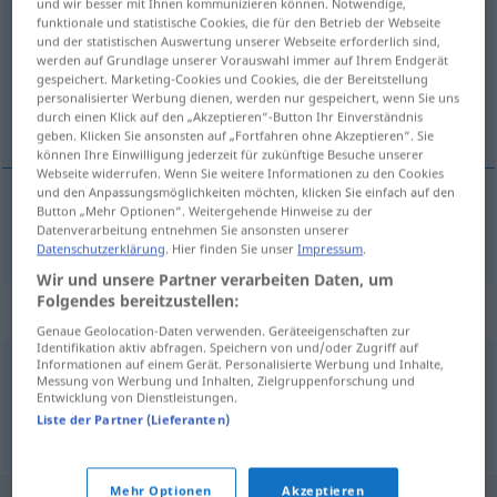
und wir besser mit Ihnen kommunizieren können. Notwendige,
funktionale und statistische Cookies, die für den Betrieb der Webseite
Übersicht aller Übersetzungen
und der statistischen Auswertung unserer Webseite erforderlich sind,
werden auf Grundlage unserer Vorauswahl immer auf Ihrem Endgerät
(Für mehr Details die Übersetzung anklicken/antippen)
gespeichert. Marketing-Cookies und Cookies, die der Bereitstellung
personalisierter Werbung dienen, werden nur gespeichert, wenn Sie uns
vermuten
durch einen Klick auf den „Akzeptieren“-Button Ihr Einverständnis
geben. Klicken Sie ansonsten auf „Fortfahren ohne Akzeptieren“. Sie
können Ihre Einwilligung jederzeit für zukünftige Besuche unserer
Webseite widerrufen. Wenn Sie weitere Informationen zu den Cookies
und den Anpassungsmöglichkeiten möchten, klicken Sie einfach auf den
Button „Mehr Optionen“. Weitergehende Hinweise zu der
vermuten
formode
Datenverarbeitung entnehmen Sie ansonsten unserer
Datenschutzerklärung
. Hier finden Sie unser
Impressum
.
Wir und unsere Partner verarbeiten Daten, um
Folgendes bereitzustellen:
Synonyme für "formode"
Genaue Geolocation-Daten verwenden. Geräteeigenschaften zur
Identifikation aktiv abfragen. Speichern von und/oder Zugriff auf
Informationen auf einem Gerät. Personalisierte Werbung und Inhalte,
Messung von Werbung und Inhalten, Zielgruppenforschung und
akseptere
,
anta
,
forutsette
,
mene
,
tenke
,
tro
Entwicklung von Dienstleistungen.
Liste der Partner (Lieferanten)
© LibreOffice
Mehr Optionen
Akzeptieren