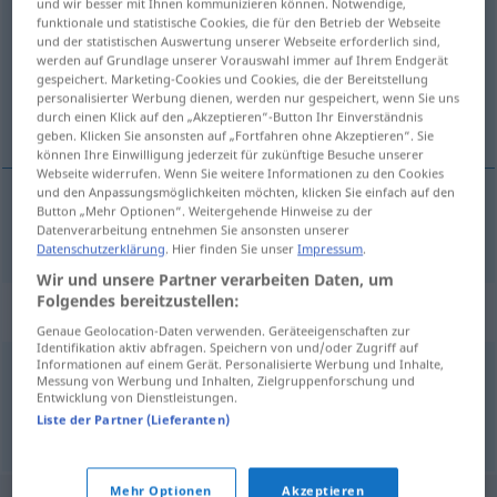
und wir besser mit Ihnen kommunizieren können. Notwendige,
funktionale und statistische Cookies, die für den Betrieb der Webseite
Übersicht aller Übersetzungen
und der statistischen Auswertung unserer Webseite erforderlich sind,
werden auf Grundlage unserer Vorauswahl immer auf Ihrem Endgerät
(Für mehr Details die Übersetzung anklicken/antippen)
gespeichert. Marketing-Cookies und Cookies, die der Bereitstellung
personalisierter Werbung dienen, werden nur gespeichert, wenn Sie uns
meinen, denken
durch einen Klick auf den „Akzeptieren“-Button Ihr Einverständnis
geben. Klicken Sie ansonsten auf „Fortfahren ohne Akzeptieren“. Sie
können Ihre Einwilligung jederzeit für zukünftige Besuche unserer
Webseite widerrufen. Wenn Sie weitere Informationen zu den Cookies
und den Anpassungsmöglichkeiten möchten, klicken Sie einfach auf den
Button „Mehr Optionen“. Weitergehende Hinweise zu der
meinen
,
denken
mene
Datenverarbeitung entnehmen Sie ansonsten unserer
Datenschutzerklärung
. Hier finden Sie unser
Impressum
.
Wir und unsere Partner verarbeiten Daten, um
Folgendes bereitzustellen:
Synonyme für "mene"
Genaue Geolocation-Daten verwenden. Geräteeigenschaften zur
Identifikation aktiv abfragen. Speichern von und/oder Zugriff auf
Informationen auf einem Gerät. Personalisierte Werbung und Inhalte,
Messung von Werbung und Inhalten, Zielgruppenforschung und
akseptere
,
anta
,
formode
,
forutsette
,
tenke
,
tro
Entwicklung von Dienstleistungen.
Liste der Partner (Lieferanten)
© LibreOffice
Mehr Optionen
Akzeptieren