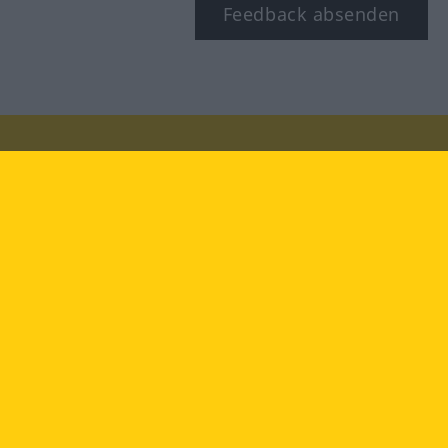
Feedback absenden
Besuchen Sie uns auf:
facebook
YouTube
Instagram
Langenscheidt
NUTZUNGSBEDINGUNGEN
DATENSCHUTZBESTIMMUNGEN