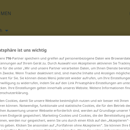
HMEN
h
Übersetzen
atsphäre ist uns wichtig
sere
716
-Partner speichern und greifen auf personenbezogene Daten wie Browserdat
Kennungen auf Ihrem Gerät zu. Durch Auswahl von Akzeptieren aktivieren Sie Trackin
n für die unter „Wir und unsere Partner verarbeiten Daten, um Ihnen Dienste bereitz
n Zwecke. Wenn Tracker deaktiviert sind, sind manche Inhalte und Anzeigen mögliche
evant für Sie. Sie können dieses Menü jederzeit wieder aufrufen, um Ihre Einstellung
inwilligung zu widerrufen, indem Sie auf den Link Privatsphäre-Einstellungen am unt
 V beginnen – ve ... vegan
cken. Ihre Einstellungen gelten innerhalb unseres Website. Weitere Informationen fin
enschutzerklärung.
en Cookies, damit Sie unsere Webseite bestmöglich nutzen und wir besser mit Ihnen
vedlegge
en können. Notwendige, funktionale und statistische Cookies, die für den Betrieb d
ischen Auswertung unserer Webseite erforderlich sind, werden auf Grundlage unserer
vedlikehold
hrem Endgerät gespeichert. Marketing-Cookies und Cookies, die der Bereitstellung per
nen, werden nur gespeichert, wenn Sie uns durch einen Klick auf den „Akzeptieren“-
vedrøre
nis geben. Klicken Sie ansonsten auf „Fortfahren ohne Akzeptieren“. Sie können Ihre 