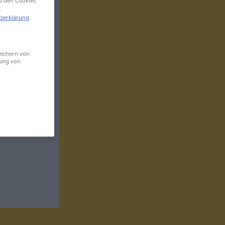
zu den Cookies
.
zerklärung
.
eichern von
sung von