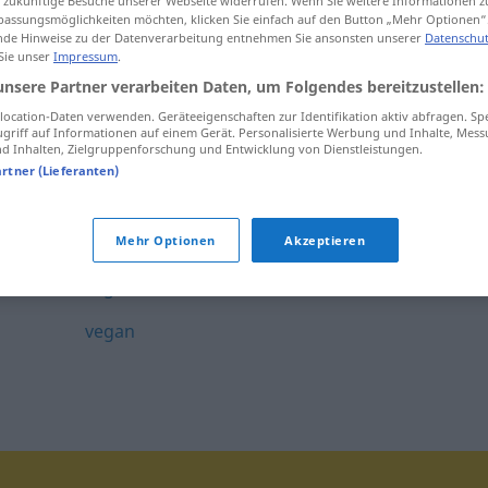
ür zukünftige Besuche unserer Webseite widerrufen. Wenn Sie weitere Informationen 
assungsmöglichkeiten möchten, klicken Sie einfach auf den Button „Mehr Optionen“
vedrørende
de Hinweise zu der Datenverarbeitung entnehmen Sie ansonsten unserer
Datenschut
 Sie unser
Impressum
.
vedta
unsere Partner verarbeiten Daten, um Folgendes bereitzustellen:
vedtak
ocation-Daten verwenden. Geräteeigenschaften zur Identifikation aktiv abfragen. Sp
griff auf Informationen auf einem Gerät. Personalisierte Werbung und Inhalte, Mes
 Inhalten, Zielgruppenforschung und Entwicklung von Dienstleistungen.
vedtatt
artner (Lieferanten)
vedtekt
vedvarende
Mehr Optionen
Akzeptieren
veg
vegan