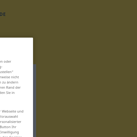
DE
en oder
g-
ustellen“
rweise nicht
en zu ändern
eren Rand der
den Sie in
er Webseite und
 Vorauswahl
sonalisierter
Button Ihr
Einwilligung