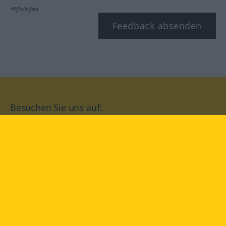
*Pflichtfeld
Feedback absenden
Besuchen Sie uns auf:
facebook
YouTube
Instagram
Langenscheidt
NUTZUNGSBEDINGUNGEN