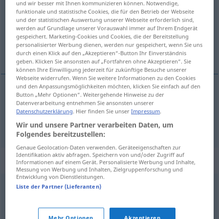
und wir besser mit Ihnen kommunizieren können. Notwendige,
funktionale und statistische Cookies, die für den Betrieb der Webseite
Übersicht aller Übersetzungen
und der statistischen Auswertung unserer Webseite erforderlich sind,
werden auf Grundlage unserer Vorauswahl immer auf Ihrem Endgerät
(Für mehr Details die Übersetzung anklicken/antippen)
gespeichert. Marketing-Cookies und Cookies, die der Bereitstellung
personalisierter Werbung dienen, werden nur gespeichert, wenn Sie uns
Wartung, Erhaltung
durch einen Klick auf den „Akzeptieren“-Button Ihr Einverständnis
geben. Klicken Sie ansonsten auf „Fortfahren ohne Akzeptieren“. Sie
können Ihre Einwilligung jederzeit für zukünftige Besuche unserer
Webseite widerrufen. Wenn Sie weitere Informationen zu den Cookies
und den Anpassungsmöglichkeiten möchten, klicken Sie einfach auf den
Button „Mehr Optionen“. Weitergehende Hinweise zu der
Wartung
f
vedlikehold
Datenverarbeitung entnehmen Sie ansonsten unserer
Datenschutzerklärung
. Hier finden Sie unser
Impressum
.
Erhaltung
f
Gebäude
vedlikehold
Wir und unsere Partner verarbeiten Daten, um
Folgendes bereitzustellen:
Genaue Geolocation-Daten verwenden. Geräteeigenschaften zur
Identifikation aktiv abfragen. Speichern von und/oder Zugriff auf
Synonyme für "vedlikehold"
Informationen auf einem Gerät. Personalisierte Werbung und Inhalte,
Messung von Werbung und Inhalten, Zielgruppenforschung und
Entwicklung von Dienstleistungen.
Liste der Partner (Lieferanten)
behandling
,
fiks
,
overhaling
,
pass
,
pleie
,
reparasjon
,
røkt
,
stell
Mehr Optionen
Akzeptieren