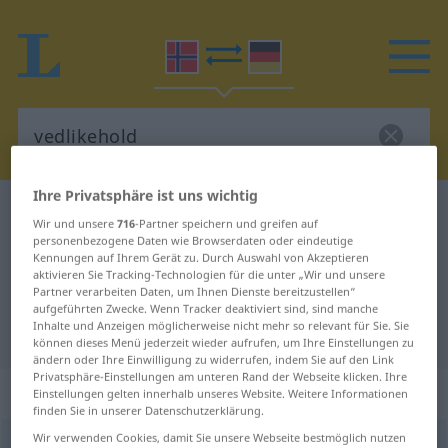
Ihre Privatsphäre ist uns wichtig
Norwegisch-Deutsch Wörterbuch
vedlikehold
Wir und unsere
716
-Partner speichern und greifen auf
Norwegisch-Deutsch Übersetzung
personenbezogene Daten wie Browserdaten oder eindeutige
Kennungen auf Ihrem Gerät zu. Durch Auswahl von Akzeptieren
für "vedlikehold"
aktivieren Sie Tracking-Technologien für die unter „Wir und unsere
Partner verarbeiten Daten, um Ihnen Dienste bereitzustellen“
aufgeführten Zwecke. Wenn Tracker deaktiviert sind, sind manche
Inhalte und Anzeigen möglicherweise nicht mehr so relevant für Sie. Sie
"vedlikehold" Deutsch Übersetzung
können dieses Menü jederzeit wieder aufrufen, um Ihre Einstellungen zu
ändern oder Ihre Einwilligung zu widerrufen, indem Sie auf den Link
Privatsphäre-Einstellungen am unteren Rand der Webseite klicken. Ihre
„vedlikehold“
: Neutrum
Einstellungen gelten innerhalb unseres Website. Weitere Informationen
finden Sie in unserer Datenschutzerklärung.
Wir verwenden Cookies, damit Sie unsere Webseite bestmöglich nutzen
vedlikehold
n