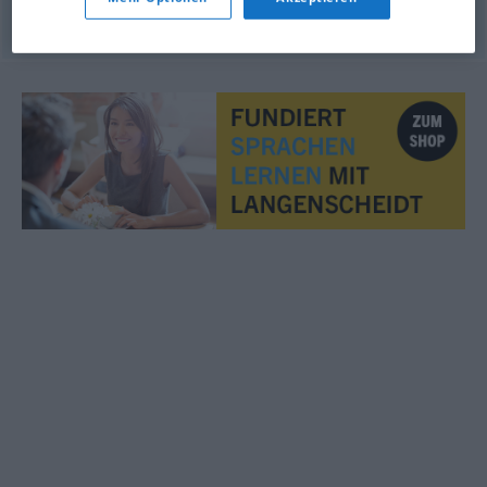
© LibreOffice