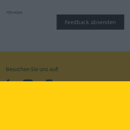
*Pflichtfeld
Feedback absenden
Besuchen Sie uns auf:
facebook
YouTube
Instagram
Langenscheidt