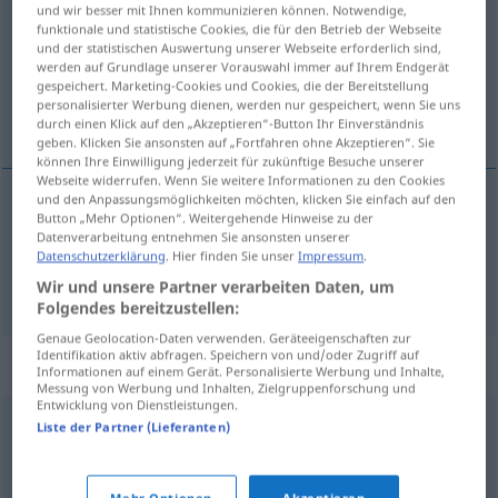
und wir besser mit Ihnen kommunizieren können. Notwendige,
funktionale und statistische Cookies, die für den Betrieb der Webseite
Übersicht aller Übersetzungen
und der statistischen Auswertung unserer Webseite erforderlich sind,
(Für mehr Details die Übersetzung anklicken/antippen)
werden auf Grundlage unserer Vorauswahl immer auf Ihrem Endgerät
gespeichert. Marketing-Cookies und Cookies, die der Bereitstellung
personalisierter Werbung dienen, werden nur gespeichert, wenn Sie uns
Entgelt, Entschädigung
durch einen Klick auf den „Akzeptieren“-Button Ihr Einverständnis
geben. Klicken Sie ansonsten auf „Fortfahren ohne Akzeptieren“. Sie
können Ihre Einwilligung jederzeit für zukünftige Besuche unserer
Webseite widerrufen. Wenn Sie weitere Informationen zu den Cookies
und den Anpassungsmöglichkeiten möchten, klicken Sie einfach auf den
Button „Mehr Optionen“. Weitergehende Hinweise zu der
Entgelt
n
vederlag
Datenverarbeitung entnehmen Sie ansonsten unserer
Datenschutzerklärung
. Hier finden Sie unser
Impressum
.
Entschädigung
f
vederlag
Wir und unsere Partner verarbeiten Daten, um
Folgendes bereitzustellen:
Genaue Geolocation-Daten verwenden. Geräteeigenschaften zur
Identifikation aktiv abfragen. Speichern von und/oder Zugriff auf
Synonyme für "vederlag"
Informationen auf einem Gerät. Personalisierte Werbung und Inhalte,
Messung von Werbung und Inhalten, Zielgruppenforschung und
Entwicklung von Dienstleistungen.
Liste der Partner (Lieferanten)
avløsning
,
bot
,
erstatning
,
etterligning
,
gjengjeld
,
oppreisning