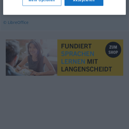
Mehr Optionen
Akzeptieren
bot
,
dom
,
erstatning
,
fengsel
,
gjengjeld
,
straff
© LibreOffice