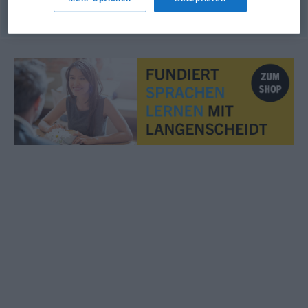
© LibreOffice