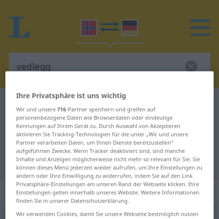
Ihre Privatsphäre ist uns wichtig
Norwegisch-Deutsch Wörterbuch
vedlegg
Wir und unsere
716
-Partner speichern und greifen auf
Norwegisch-Deutsch Übersetzung
personenbezogene Daten wie Browserdaten oder eindeutige
Kennungen auf Ihrem Gerät zu. Durch Auswahl von Akzeptieren
für "vedlegg"
aktivieren Sie Tracking-Technologien für die unter „Wir und unsere
Partner verarbeiten Daten, um Ihnen Dienste bereitzustellen“
aufgeführten Zwecke. Wenn Tracker deaktiviert sind, sind manche
Inhalte und Anzeigen möglicherweise nicht mehr so relevant für Sie. Sie
"vedlegg" Deutsch Übersetzung
können dieses Menü jederzeit wieder aufrufen, um Ihre Einstellungen zu
ändern oder Ihre Einwilligung zu widerrufen, indem Sie auf den Link
Privatsphäre-Einstellungen am unteren Rand der Webseite klicken. Ihre
„vedlegg“
: Neutrum
Einstellungen gelten innerhalb unseres Website. Weitere Informationen
finden Sie in unserer Datenschutzerklärung.
Wir verwenden Cookies, damit Sie unsere Webseite bestmöglich nutzen
vedlegg
n