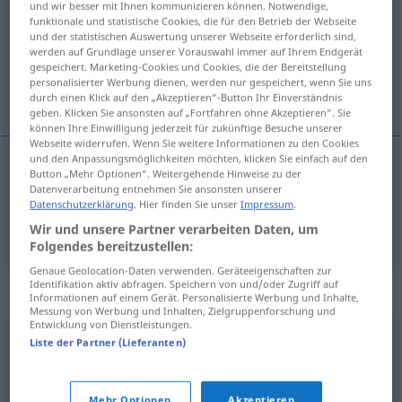
und wir besser mit Ihnen kommunizieren können. Notwendige,
funktionale und statistische Cookies, die für den Betrieb der Webseite
Übersicht aller Übersetzungen
und der statistischen Auswertung unserer Webseite erforderlich sind,
werden auf Grundlage unserer Vorauswahl immer auf Ihrem Endgerät
(Für mehr Details die Übersetzung anklicken/antippen)
gespeichert. Marketing-Cookies und Cookies, die der Bereitstellung
personalisierter Werbung dienen, werden nur gespeichert, wenn Sie uns
Anlage, Anhang
durch einen Klick auf den „Akzeptieren“-Button Ihr Einverständnis
geben. Klicken Sie ansonsten auf „Fortfahren ohne Akzeptieren“. Sie
können Ihre Einwilligung jederzeit für zukünftige Besuche unserer
Webseite widerrufen. Wenn Sie weitere Informationen zu den Cookies
und den Anpassungsmöglichkeiten möchten, klicken Sie einfach auf den
Button „Mehr Optionen“. Weitergehende Hinweise zu der
Anlage
f
vedlegg
Datenverarbeitung entnehmen Sie ansonsten unserer
Datenschutzerklärung
. Hier finden Sie unser
Impressum
.
Anhang
m
(E-Mail)
vedlegg
Wir und unsere Partner verarbeiten Daten, um
Folgendes bereitzustellen:
Genaue Geolocation-Daten verwenden. Geräteeigenschaften zur
Identifikation aktiv abfragen. Speichern von und/oder Zugriff auf
Synonyme für "vedlegg"
Informationen auf einem Gerät. Personalisierte Werbung und Inhalte,
Messung von Werbung und Inhalten, Zielgruppenforschung und
Entwicklung von Dienstleistungen.
Liste der Partner (Lieferanten)
anmerkning
,
bilag
,
pluss
,
pålegg
,
supplement
,
tilføyelse
,
tillegg
,
tilskudd
,
tilvekst
,
økning
Mehr Optionen
Akzeptieren