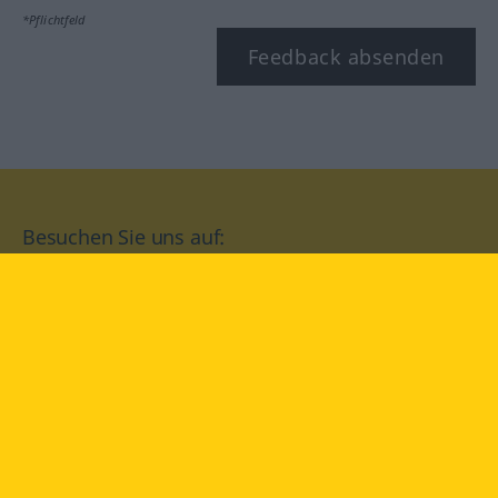
*Pflichtfeld
Feedback absenden
Besuchen Sie uns auf:
facebook
YouTube
Instagram
Langenscheidt
NUTZUNGSBEDINGUNGEN