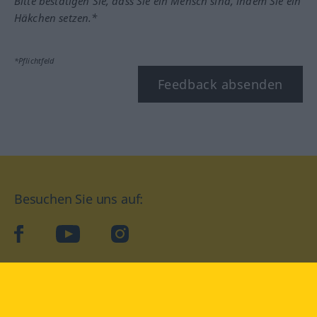
Bitte bestätigen Sie, dass Sie ein Mensch sind, indem Sie ein
Häkchen setzen.*
*Pflichtfeld
Feedback absenden
Besuchen Sie uns auf:
facebook
YouTube
Instagram
Langenscheidt