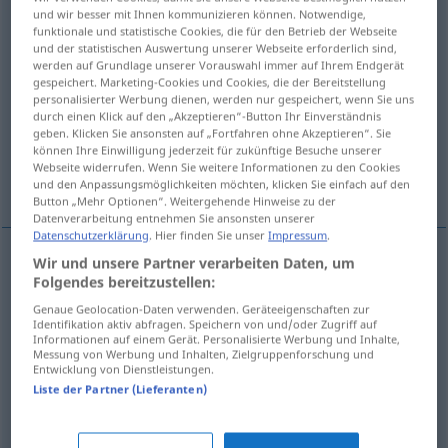
und wir besser mit Ihnen kommunizieren können. Notwendige,
funktionale und statistische Cookies, die für den Betrieb der Webseite
Übersicht aller Übersetzungen
und der statistischen Auswertung unserer Webseite erforderlich sind,
(Für mehr Details die Übersetzung anklicken/antippen)
werden auf Grundlage unserer Vorauswahl immer auf Ihrem Endgerät
gespeichert. Marketing-Cookies und Cookies, die der Bereitstellung
personalisierter Werbung dienen, werden nur gespeichert, wenn Sie uns
Spitze, Baum-Wipfel, Scheitel, Topp, Gipfel,
durch einen Klick auf den „Akzeptieren“-Button Ihr Einverständnis
Gipfel
geben. Klicken Sie ansonsten auf „Fortfahren ohne Akzeptieren“. Sie
können Ihre Einwilligung jederzeit für zukünftige Besuche unserer
Webseite widerrufen. Wenn Sie weitere Informationen zu den Cookies
Höhepunkt
und den Anpassungsmöglichkeiten möchten, klicken Sie einfach auf den
Button „Mehr Optionen“. Weitergehende Hinweise zu der
Datenverarbeitung entnehmen Sie ansonsten unserer
Datenschutzerklärung
. Hier finden Sie unser
Impressum
.
Wir und unsere Partner verarbeiten Daten, um
Folgendes bereitzustellen:
Spitze
f
top
Genaue Geolocation-Daten verwenden. Geräteeigenschaften zur
Identifikation aktiv abfragen. Speichern von und/oder Zugriff auf
Gipfel
m
top
Informationen auf einem Gerät. Personalisierte Werbung und Inhalte,
Messung von Werbung und Inhalten, Zielgruppenforschung und
Entwicklung von Dienstleistungen.
(Baum-)Wipfel
m
top
Liste der Partner (Lieferanten)
Scheitel
m
top