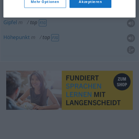
Mehr Optionen
Akzeptieren
Topp
m
top
SCHIFF
Gipfel
m
top
FIG
Höhepunkt
m
top
FIG