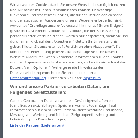
Wir verwenden Cookies, damit Sie unsere Webseite bestmöglich nutzen
und wir besser mit Ihnen kommunizieren können. Notwendige,
Übersicht aller Übersetzungen
funktionale und statistische Cookies, die für den Betrieb der Webseite
(Für mehr Details die Übersetzung anklicken/antippen)
und der statistischen Auswertung unserer Webseite erforderlich sind,
werden auf Grundlage unserer Vorauswahl immer auf Ihrem Endgerät
gespeichert. Marketing-Cookies und Cookies, die der Bereitstellung
Wasser, Gewässer
personalisierter Werbung dienen, werden nur gespeichert, wenn Sie uns
durch einen Klick auf den „Akzeptieren“-Button Ihr Einverständnis
geben. Klicken Sie ansonsten auf „Fortfahren ohne Akzeptieren“. Sie
können Ihre Einwilligung jederzeit für zukünftige Besuche unserer
Webseite widerrufen. Wenn Sie weitere Informationen zu den Cookies
und den Anpassungsmöglichkeiten möchten, klicken Sie einfach auf den
Wasser
n
voda
Button „Mehr Optionen“. Weitergehende Hinweise zu der
Datenverarbeitung entnehmen Sie ansonsten unserer
Gewässer
n
voda
Datenschutzerklärung
. Hier finden Sie unser
Impressum
.
Wir und unsere Partner verarbeiten Daten, um
Folgendes bereitzustellen:
Genaue Geolocation-Daten verwenden. Geräteeigenschaften zur
Identifikation aktiv abfragen. Speichern von und/oder Zugriff auf
Beispielsätze für "voda"
Informationen auf einem Gerät. Personalisierte Werbung und Inhalte,
Messung von Werbung und Inhalten, Zielgruppenforschung und
Entwicklung von Dienstleistungen.
Liste der Partner (Lieferanten)
pitka voda