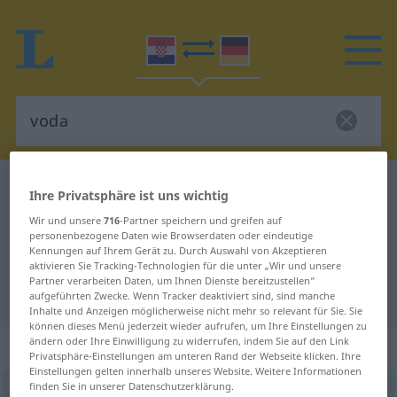
Kroatisch-Deutsch Wörterbuch
voda
Ihre Privatsphäre ist uns wichtig
Kroatisch-Deutsch Übersetzung für
Wir und unsere
716
-Partner speichern und greifen auf
personenbezogene Daten wie Browserdaten oder eindeutige
"voda"
Kennungen auf Ihrem Gerät zu. Durch Auswahl von Akzeptieren
aktivieren Sie Tracking-Technologien für die unter „Wir und unsere
Partner verarbeiten Daten, um Ihnen Dienste bereitzustellen“
"voda" Deutsch Übersetzung
aufgeführten Zwecke. Wenn Tracker deaktiviert sind, sind manche
Inhalte und Anzeigen möglicherweise nicht mehr so relevant für Sie. Sie
können dieses Menü jederzeit wieder aufrufen, um Ihre Einstellungen zu
ändern oder Ihre Einwilligung zu widerrufen, indem Sie auf den Link
„voda“
Privatsphäre-Einstellungen am unteren Rand der Webseite klicken. Ihre
Einstellungen gelten innerhalb unseres Website. Weitere Informationen
finden Sie in unserer Datenschutzerklärung.
voda