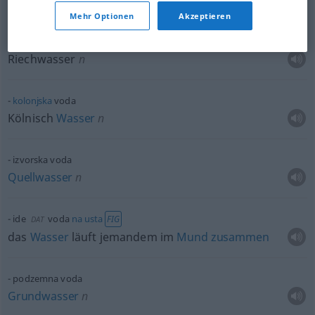
Trinkwasser
n
Mehr Optionen
Akzeptieren
mirisna voda
Riechwasser
n
kolonjska
voda
Kölnisch
Wasser
n
izvorska voda
Quellwasser
n
ide
voda
na
usta
FIG
DAT
das
Wasser
läuft jemandem im
Mund
zusammen
podzemna voda
Grundwasser
n