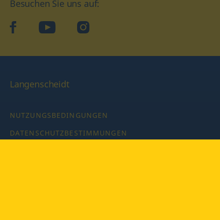
Besuchen Sie uns auf:
facebook
YouTube
Instagram
Langenscheidt
NUTZUNGSBEDINGUNGEN
DATENSCHUTZBESTIMMUNGEN
IMPRESSUM
PRIVATSPHÄRE-EINSTELLUNGEN
LATEINWÖRTERBUCH MIT CODE
Copyright © 2026 PONS Langenscheidt GmbH, Alle Rechte