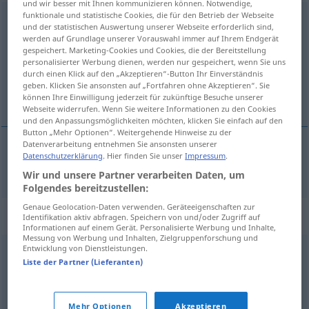
und wir besser mit Ihnen kommunizieren können. Notwendige,
funktionale und statistische Cookies, die für den Betrieb der Webseite
Mineralwasser
n
<
-s
;
Mineralwässer
>
und der statistischen Auswertung unserer Webseite erforderlich sind,
werden auf Grundlage unserer Vorauswahl immer auf Ihrem Endgerät
Übersicht aller Übersetzungen
gespeichert. Marketing-Cookies und Cookies, die der Bereitstellung
personalisierter Werbung dienen, werden nur gespeichert, wenn Sie uns
(Für mehr Details die Übersetzung anklicken/antippen)
durch einen Klick auf den „Akzeptieren“-Button Ihr Einverständnis
geben. Klicken Sie ansonsten auf „Fortfahren ohne Akzeptieren“. Sie
kisela mineralna voda
können Ihre Einwilligung jederzeit für zukünftige Besuche unserer
Webseite widerrufen. Wenn Sie weitere Informationen zu den Cookies
und den Anpassungsmöglichkeiten möchten, klicken Sie einfach auf den
Button „Mehr Optionen“. Weitergehende Hinweise zu der
Datenverarbeitung entnehmen Sie ansonsten unserer
Datenschutzerklärung
. Hier finden Sie unser
Impressum
.
kisela
od
mineralna
voda
Mineralwasser
Wir und unsere Partner verarbeiten Daten, um
Folgendes bereitzustellen:
Genaue Geolocation-Daten verwenden. Geräteeigenschaften zur
Synonyme für "Mineralwasser"
Identifikation aktiv abfragen. Speichern von und/oder Zugriff auf
Informationen auf einem Gerät. Personalisierte Werbung und Inhalte,
Messung von Werbung und Inhalten, Zielgruppenforschung und
Entwicklung von Dienstleistungen.
Wasser
Liste der Partner (Lieferanten)
© OpenThesaurus.de
Mehr Optionen
Akzeptieren