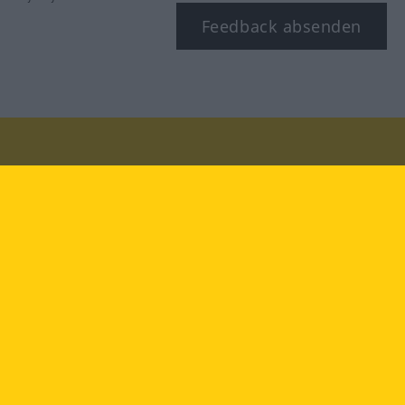
Feedback absenden
Besuchen Sie uns auf:
facebook
YouTube
Instagram
Langenscheidt
NUTZUNGSBEDINGUNGEN