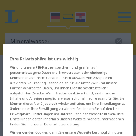
Ihre Privatsphäre ist uns wichtig
Deutsch-Kroatisch Wörterbuch
Mineralwasser
Wir und unsere
716
-Partner speichern und greifen auf
Deutsch-Kroatisch Übersetzung für
personenbezogene Daten wie Browserdaten oder eindeutige
Kennungen auf Ihrem Gerät zu. Durch Auswahl von Akzeptieren
"Mineralwasser"
aktivieren Sie Tracking-Technologien für die unter „Wir und unsere
Partner verarbeiten Daten, um Ihnen Dienste bereitzustellen“
aufgeführten Zwecke. Wenn Tracker deaktiviert sind, sind manche
Inhalte und Anzeigen möglicherweise nicht mehr so relevant für Sie. Sie
"Mineralwasser" Kroatisch
können dieses Menü jederzeit wieder aufrufen, um Ihre Einstellungen zu
ändern oder Ihre Einwilligung zu widerrufen, indem Sie auf den Link
Übersetzung
Privatsphäre-Einstellungen am unteren Rand der Webseite klicken. Ihre
Einstellungen gelten innerhalb unseres Website. Weitere Informationen
finden Sie in unserer Datenschutzerklärung.
„Mineralwasser“
: Neutrum
Wir verwenden Cookies, damit Sie unsere Webseite bestmöglich nutzen