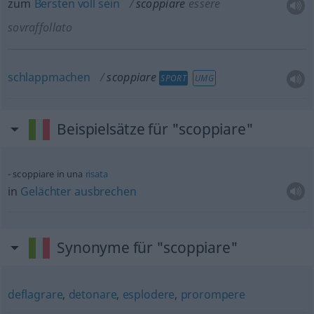
zum
Bersten
voll
sein
scoppiare
essere
sovraffollato
schlappmachen
scoppiare
SPORT
UMG
Beispielsätze für "scoppiare"
scoppiare in una
risata
in
Gelächter
ausbrechen
Synonyme für "scoppiare"
deflagrare
,
detonare
,
esplodere
,
prorompere