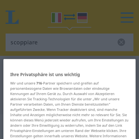
Italienisch-Deutsch Wörterbuch
scoppiare
Italienisch-Deutsch Übersetzung
Ihre Privatsphäre ist uns wichtig
Wir und unsere
716
-Partner speichern und greifen auf
für "scoppiare"
personenbezogene Daten wie Browserdaten oder eindeutige
Kennungen auf Ihrem Gerät zu. Durch Auswahl von Akzeptieren
aktivieren Sie Tracking-Technologien für die unter „Wir und unsere
"scoppiare" Deutsch Übersetzung
Partner verarbeiten Daten, um Ihnen Dienste bereitzustellen“
aufgeführten Zwecke. Wenn Tracker deaktiviert sind, sind manche
Inhalte und Anzeigen möglicherweise nicht mehr so relevant für Sie. Sie
„scoppiare“
: verbo intransitivo
können dieses Menü jederzeit wieder aufrufen, um Ihre Einstellungen zu
ändern oder Ihre Einwilligung zu widerrufen, indem Sie auf den Link
Privatsphäre-Einstellungen am unteren Rand der Webseite klicken. Ihre
Einstellungen gelten innerhalb unseres Website. Weitere Informationen
scoppiare
[skoˈppjaːre]
v/i
<
es
>