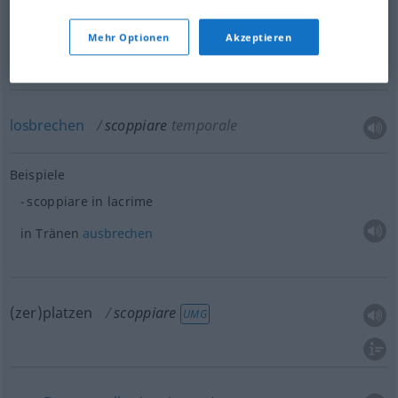
Mehr Optionen
Akzeptieren
ausbrechen
scoppiare
FIG
losbrechen
scoppiare
temporale
Beispiele
scoppiare in lacrime
in Tränen
ausbrechen
(zer)platzen
scoppiare
UMG