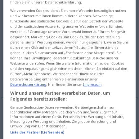
finden Sie in unserer Datenschutzerklärung.
Übersicht aller Übersetzungen
Wir verwenden Cookies, damit Sie unsere Webseite bestmöglich nutzen
und wir besser mit Ihnen kommunizieren können. Notwendige,
(Für mehr Details die Übersetzung anklicken/antippen)
funktionale und statistische Cookies, die für den Betrieb der Webseite
und der statistischen Auswertung unserer Webseite erforderlich sind,
zer-, aufplatzen, bersten, explodieren
werden auf Grundlage unserer Vorauswahl immer auf Ihrem Endgerät
gespeichert. Marketing-Cookies und Cookies, die der Bereitstellung
personalisierter Werbung dienen, werden nur gespeichert, wenn Sie uns
durch einen Klick auf den „Akzeptieren“-Button Ihr Einverständnis
ausbrechen
losbrechen
geben. Klicken Sie ansonsten auf „Fortfahren ohne Akzeptieren“. Sie
können Ihre Einwilligung jederzeit für zukünftige Besuche unserer
Webseite widerrufen. Wenn Sie weitere Informationen zu den Cookies
zerplatzen
zum Bersten voll sein
und den Anpassungsmöglichkeiten möchten, klicken Sie einfach auf den
Button „Mehr Optionen“. Weitergehende Hinweise zu der
Datenverarbeitung entnehmen Sie ansonsten unserer
schlappmachen
Datenschutzerklärung
. Hier finden Sie unser
Impressum
.
Wir und unsere Partner verarbeiten Daten, um
Folgendes bereitzustellen:
Genaue Geolocation-Daten verwenden. Geräteeigenschaften zur
Identifikation aktiv abfragen. Speichern von und/oder Zugriff auf
(zer-, auf)platzen,
bersten
scoppiare
Informationen auf einem Gerät. Personalisierte Werbung und Inhalte,
Messung von Werbung und Inhalten, Zielgruppenforschung und
Entwicklung von Dienstleistungen.
explodieren
scoppiare
Liste der Partner (Lieferanten)