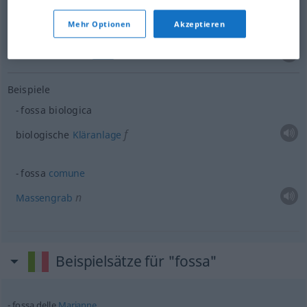
Höhle
f
fossa
ANAT
Mehr Optionen
Akzeptieren
Grube
f
fossa
ANAT
Beispiele
fossa biologica
f
biologische
Kläranlage
fossa
comune
n
Massengrab
Beispielsätze für "fossa"
fossa delle
Marianne