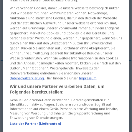
Wir verwenden Cookies, damit Sie unsere Webseite bestmöglich nutzen
Übersicht aller Übersetzungen
und wir besser mit Ihnen kommunizieren können. Notwendige,
(Für mehr Details die Übersetzung anklicken/antippen)
funktionale und statistische Cookies, die für den Betrieb der Webseite
und der statistischen Auswertung unserer Webseite erforderlich sind,
werden auf Grundlage unserer Vorauswahl immer auf Ihrem Endgerät
Grube
Graben
Grab
gespeichert. Marketing-Cookies und Cookies, die der Bereitstellung
personalisierter Werbung dienen, werden nur gespeichert, wenn Sie uns
durch einen Klick auf den „Akzeptieren“-Button Ihr Einverständnis
Höhle, Grube
Weitere Beispiele...
geben. Klicken Sie ansonsten auf „Fortfahren ohne Akzeptieren“. Sie
können Ihre Einwilligung jederzeit für zukünftige Besuche unserer
Webseite widerrufen. Wenn Sie weitere Informationen zu den Cookies
und den Anpassungsmöglichkeiten möchten, klicken Sie einfach auf den
Button „Mehr Optionen“. Weitergehende Hinweise zu der
Datenverarbeitung entnehmen Sie ansonsten unserer
Grube
f
fossa
Datenschutzerklärung
. Hier finden Sie unser
Impressum
.
Wir und unsere Partner verarbeiten Daten, um
Folgendes bereitzustellen:
Graben
m
fossa
scavo
Genaue Geolocation-Daten verwenden. Geräteeigenschaften zur
Identifikation aktiv abfragen. Speichern von und/oder Zugriff auf
Informationen auf einem Gerät. Personalisierte Werbung und Inhalte,
Messung von Werbung und Inhalten, Zielgruppenforschung und
Entwicklung von Dienstleistungen.
Grab
n
fossa
tomba
Liste der Partner (Lieferanten)