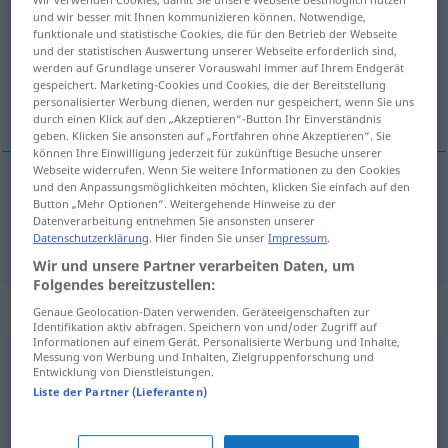
und wir besser mit Ihnen kommunizieren können. Notwendige,
Übersicht aller Übersetzungen
funktionale und statistische Cookies, die für den Betrieb der Webseite
und der statistischen Auswertung unserer Webseite erforderlich sind,
(Für mehr Details die Übersetzung anklicken/antippen)
werden auf Grundlage unserer Vorauswahl immer auf Ihrem Endgerät
gespeichert. Marketing-Cookies und Cookies, die der Bereitstellung
Grab
personalisierter Werbung dienen, werden nur gespeichert, wenn Sie uns
durch einen Klick auf den „Akzeptieren“-Button Ihr Einverständnis
geben. Klicken Sie ansonsten auf „Fortfahren ohne Akzeptieren“. Sie
können Ihre Einwilligung jederzeit für zukünftige Besuche unserer
Webseite widerrufen. Wenn Sie weitere Informationen zu den Cookies
und den Anpassungsmöglichkeiten möchten, klicken Sie einfach auf den
Button „Mehr Optionen“. Weitergehende Hinweise zu der
Grab
n
tomba
Datenverarbeitung entnehmen Sie ansonsten unserer
Datenschutzerklärung
. Hier finden Sie unser
Impressum
.
Wir und unsere Partner verarbeiten Daten, um
Folgendes bereitzustellen:
Beispielsätze für "tomba"
Genaue Geolocation-Daten verwenden. Geräteeigenschaften zur
Identifikation aktiv abfragen. Speichern von und/oder Zugriff auf
Informationen auf einem Gerät. Personalisierte Werbung und Inhalte,
Messung von Werbung und Inhalten, Zielgruppenforschung und
Entwicklung von Dienstleistungen.
tomba -a
Liste der Partner (Lieferanten)
Megalithgrab
n