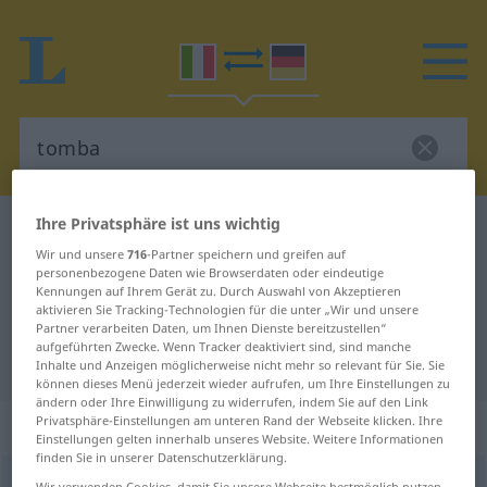
Ihre Privatsphäre ist uns wichtig
Italienisch-Deutsch Wörterbuch
tomba
Wir und unsere
716
-Partner speichern und greifen auf
Italienisch-Deutsch Übersetzung
personenbezogene Daten wie Browserdaten oder eindeutige
Kennungen auf Ihrem Gerät zu. Durch Auswahl von Akzeptieren
für "tomba"
aktivieren Sie Tracking-Technologien für die unter „Wir und unsere
Partner verarbeiten Daten, um Ihnen Dienste bereitzustellen“
aufgeführten Zwecke. Wenn Tracker deaktiviert sind, sind manche
"tomba" Deutsch Übersetzung
Inhalte und Anzeigen möglicherweise nicht mehr so relevant für Sie. Sie
können dieses Menü jederzeit wieder aufrufen, um Ihre Einstellungen zu
ändern oder Ihre Einwilligung zu widerrufen, indem Sie auf den Link
„tomba“
: femminile
Privatsphäre-Einstellungen am unteren Rand der Webseite klicken. Ihre
Einstellungen gelten innerhalb unseres Website. Weitere Informationen
finden Sie in unserer Datenschutzerklärung.
tomba
[ˈtomba]
f
Wir verwenden Cookies, damit Sie unsere Webseite bestmöglich nutzen