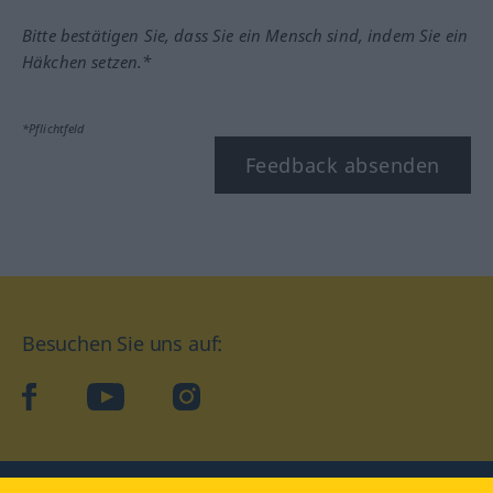
Bitte bestätigen Sie, dass Sie ein Mensch sind, indem Sie ein
Häkchen setzen.*
*Pflichtfeld
Feedback absenden
Besuchen Sie uns auf:
facebook
YouTube
Instagram