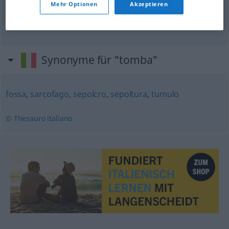
Mehr Optionen
Akzeptieren
profanare
una tomba
ein
Grab
schänden
Synonyme für "tomba"
fossa
,
sarcofago
,
sepolcro
,
sepoltura
,
tumulo
© Thesauro italiano