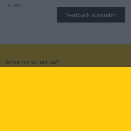
*Pflichtfeld
Feedback absenden
Besuchen Sie uns auf:
facebook
YouTube
Instagram
Langenscheidt
NUTZUNGSBEDINGUNGEN