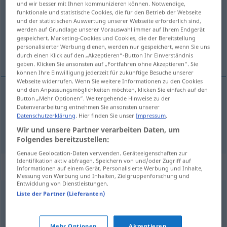
und wir besser mit Ihnen kommunizieren können. Notwendige,
funktionale und statistische Cookies, die für den Betrieb der Webseite
Übersicht aller Übersetzungen
und der statistischen Auswertung unserer Webseite erforderlich sind,
werden auf Grundlage unserer Vorauswahl immer auf Ihrem Endgerät
(Für mehr Details die Übersetzung anklicken/antippen)
gespeichert. Marketing-Cookies und Cookies, die der Bereitstellung
personalisierter Werbung dienen, werden nur gespeichert, wenn Sie uns
Begräbnis, Beerdigung
durch einen Klick auf den „Akzeptieren“-Button Ihr Einverständnis
geben. Klicken Sie ansonsten auf „Fortfahren ohne Akzeptieren“. Sie
können Ihre Einwilligung jederzeit für zukünftige Besuche unserer
Webseite widerrufen. Wenn Sie weitere Informationen zu den Cookies
und den Anpassungsmöglichkeiten möchten, klicken Sie einfach auf den
Button „Mehr Optionen“. Weitergehende Hinweise zu der
Begräbnis
n
sepoltura
Datenverarbeitung entnehmen Sie ansonsten unserer
Datenschutzerklärung
. Hier finden Sie unser
Impressum
.
Beerdigung
f
sepoltura
Wir und unsere Partner verarbeiten Daten, um
Folgendes bereitzustellen:
Genaue Geolocation-Daten verwenden. Geräteeigenschaften zur
Identifikation aktiv abfragen. Speichern von und/oder Zugriff auf
Synonyme für "sepoltura"
Informationen auf einem Gerät. Personalisierte Werbung und Inhalte,
Messung von Werbung und Inhalten, Zielgruppenforschung und
Entwicklung von Dienstleistungen.
Liste der Partner (Lieferanten)
funerale
,
inumazione
,
sepolcro
,
seppellimento
,
sotterramento
,
tomba
,
tumulo
Mehr Optionen
Akzeptieren