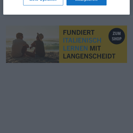
© Thesauro italiano