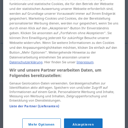
funktionale und statistische Cookies, die für den Betrieb der Webseite
und der statistischen Auswertung unserer Webseite erforderlich sind,
Übersicht aller Übersetzungen
werden auf Grundlage unserer Vorauswahl immer auf Ihrem Endgerät
(Für mehr Details die Übersetzung anklicken/antippen)
gespeichert. Marketing-Cookies und Cookies, die der Bereitstellung
personalisierter Werbung dienen, werden nur gespeichert, wenn Sie uns
durch einen Klick auf den „Akzeptieren“-Button Ihr Einverständnis
Marianen
geben. Klicken Sie ansonsten auf „Fortfahren ohne Akzeptieren“. Sie
können Ihre Einwilligung jederzeit für zukünftige Besuche unserer
Webseite widerrufen. Wenn Sie weitere Informationen zu den Cookies
und den Anpassungsmöglichkeiten möchten, klicken Sie einfach auf den
Button „Mehr Optionen“. Weitergehende Hinweise zu der
Datenverarbeitung entnehmen Sie ansonsten unserer
Marianen
pl
Marianne
Datenschutzerklärung
. Hier finden Sie unser
Impressum
.
Wir und unsere Partner verarbeiten Daten, um
Folgendes bereitzustellen:
Genaue Geolocation-Daten verwenden. Geräteeigenschaften zur
Identifikation aktiv abfragen. Speichern von und/oder Zugriff auf
Informationen auf einem Gerät. Personalisierte Werbung und Inhalte,
Messung von Werbung und Inhalten, Zielgruppenforschung und
Entwicklung von Dienstleistungen.
Liste der Partner (Lieferanten)
Mehr Optionen
Akzeptieren