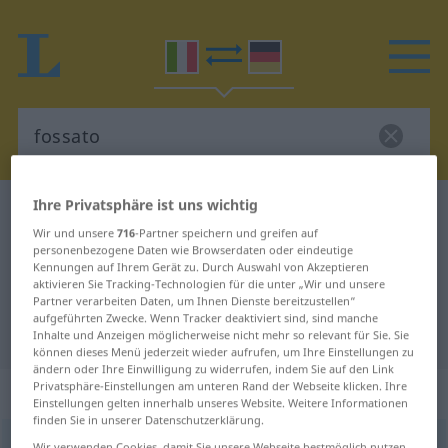
Ihre Privatsphäre ist uns wichtig
Italienisch-Deutsch Wörterbuch
fossato
Wir und unsere
716
-Partner speichern und greifen auf
Italienisch-Deutsch Übersetzung
personenbezogene Daten wie Browserdaten oder eindeutige
Kennungen auf Ihrem Gerät zu. Durch Auswahl von Akzeptieren
für "fossato"
aktivieren Sie Tracking-Technologien für die unter „Wir und unsere
Partner verarbeiten Daten, um Ihnen Dienste bereitzustellen“
aufgeführten Zwecke. Wenn Tracker deaktiviert sind, sind manche
"fossato" Deutsch Übersetzung
Inhalte und Anzeigen möglicherweise nicht mehr so relevant für Sie. Sie
können dieses Menü jederzeit wieder aufrufen, um Ihre Einstellungen zu
ändern oder Ihre Einwilligung zu widerrufen, indem Sie auf den Link
Privatsphäre-Einstellungen am unteren Rand der Webseite klicken. Ihre
„fossato“
: maschile
Einstellungen gelten innerhalb unseres Website. Weitere Informationen
finden Sie in unserer Datenschutzerklärung.
fossato
[foˈssaːto]
m
Wir verwenden Cookies, damit Sie unsere Webseite bestmöglich nutzen