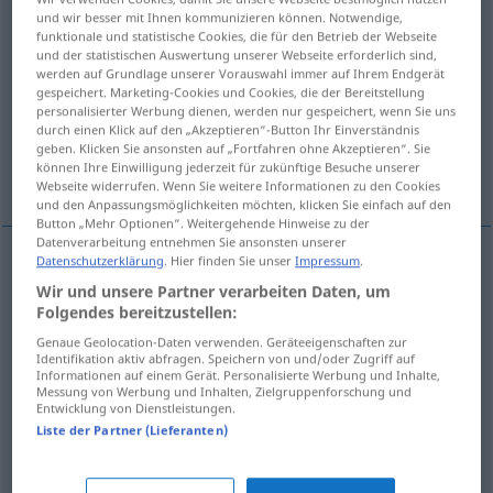
und wir besser mit Ihnen kommunizieren können. Notwendige,
funktionale und statistische Cookies, die für den Betrieb der Webseite
Übersicht aller Übersetzungen
und der statistischen Auswertung unserer Webseite erforderlich sind,
(Für mehr Details die Übersetzung anklicken/antippen)
werden auf Grundlage unserer Vorauswahl immer auf Ihrem Endgerät
gespeichert. Marketing-Cookies und Cookies, die der Bereitstellung
personalisierter Werbung dienen, werden nur gespeichert, wenn Sie uns
WasserGraben
Ringgraben
durch einen Klick auf den „Akzeptieren“-Button Ihr Einverständnis
geben. Klicken Sie ansonsten auf „Fortfahren ohne Akzeptieren“. Sie
können Ihre Einwilligung jederzeit für zukünftige Besuche unserer
Weitere Beispiele...
Webseite widerrufen. Wenn Sie weitere Informationen zu den Cookies
und den Anpassungsmöglichkeiten möchten, klicken Sie einfach auf den
Button „Mehr Optionen“. Weitergehende Hinweise zu der
Datenverarbeitung entnehmen Sie ansonsten unserer
Datenschutzerklärung
. Hier finden Sie unser
Impressum
.
(Wasser)Graben
m
fossato
Wir und unsere Partner verarbeiten Daten, um
Folgendes bereitzustellen:
Genaue Geolocation-Daten verwenden. Geräteeigenschaften zur
Identifikation aktiv abfragen. Speichern von und/oder Zugriff auf
Ringgraben
m
fossato
di fortificazione
Informationen auf einem Gerät. Personalisierte Werbung und Inhalte,
Messung von Werbung und Inhalten, Zielgruppenforschung und
Entwicklung von Dienstleistungen.
Beispiele
Liste der Partner (Lieferanten)
fossato del
castello