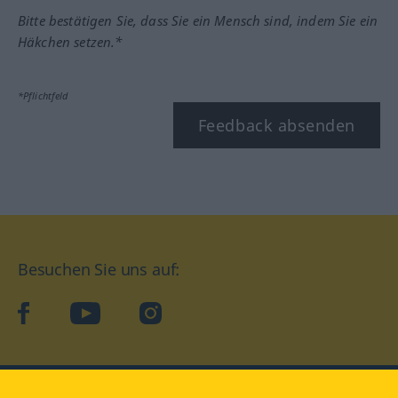
Bitte bestätigen Sie, dass Sie ein Mensch sind, indem Sie ein
Häkchen setzen.*
*Pflichtfeld
Feedback absenden
Besuchen Sie uns auf:
facebook
YouTube
Instagram