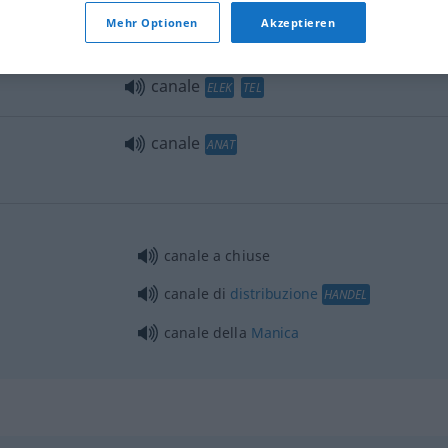
Mehr Optionen
Akzeptieren
canale
ELEK
TEL
canale
ANAT
canale a chiuse
canale di
distribuzione
HANDEL
canale della
Manica