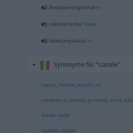
Bewässerungskanal
m
exkretorischer
Kanal
Ableitungskanal
m
Synonyme für "canale"
mezzo
,
tramite
,
veicolo
,
via
conduttura
,
gronda
,
grondaia
,
scolo
,
tub
banda
,
onda
naviglio
,
roggia