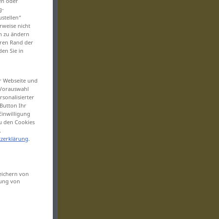
en oder
g-
ustellen“
rweise nicht
en zu ändern
eren Rand der
den Sie in
er Webseite und
 Vorauswahl
sonalisierter
Button Ihr
Einwilligung
zu den Cookies
.
zerklärung
.
eichern von
sung von