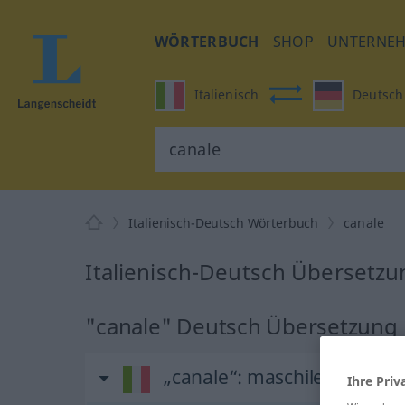
WÖRTERBUCH
SHOP
UNTERNE
Italienisch
Deutsch
Italienisch-Deutsch Wörterbuch
canale
Italienisch-Deutsch Übersetzu
"canale" Deutsch Übersetzung
„canale“
: maschile
Ihre Priv