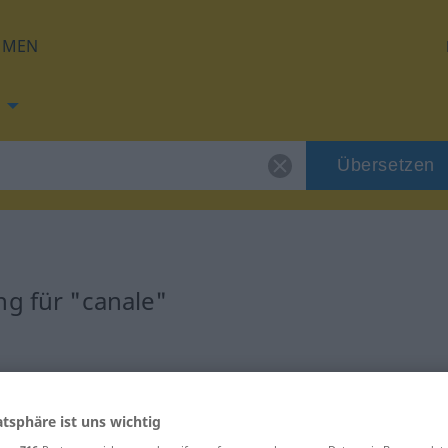
HMEN
Übersetzen
ng für "canale"
atsphäre ist uns wichtig