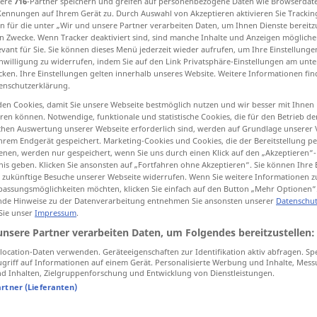
sere
716
-Partner speichern und greifen auf personenbezogene Daten wie Browserdat
Kennungen auf Ihrem Gerät zu. Durch Auswahl von Akzeptieren aktivieren Sie Trackin
n für die unter „Wir und unsere Partner verarbeiten Daten, um Ihnen Dienste bereitz
n Zwecke. Wenn Tracker deaktiviert sind, sind manche Inhalte und Anzeigen mögliche
evant für Sie. Sie können dieses Menü jederzeit wieder aufrufen, um Ihre Einstellung
tippen)
inwilligung zu widerrufen, indem Sie auf den Link Privatsphäre-Einstellungen am unt
cken. Ihre Einstellungen gelten innerhalb unseres Website. Weitere Informationen fin
enschutzerklärung.
der
Leitung
Kanal, Gang
en Cookies, damit Sie unsere Webseite bestmöglich nutzen und wir besser mit Ihnen
en können. Notwendige, funktionale und statistische Cookies, die für den Betrieb d
ischen Auswertung unserer Webseite erforderlich sind, werden auf Grundlage unserer
hrem Endgerät gespeichert. Marketing-Cookies und Cookies, die der Bereitstellung per
nen, werden nur gespeichert, wenn Sie uns durch einen Klick auf den „Akzeptieren“-
nis geben. Klicken Sie ansonsten auf „Fortfahren ohne Akzeptieren“. Sie können Ihre 
ür zukünftige Besuche unserer Webseite widerrufen. Wenn Sie weitere Informationen 
assungsmöglichkeiten möchten, klicken Sie einfach auf den Button „Mehr Optionen“
canale
de Hinweise zu der Datenverarbeitung entnehmen Sie ansonsten unserer
Datenschut
 Sie unser
Impressum
.
unsere Partner verarbeiten Daten, um Folgendes bereitzustellen:
i
canali diplomatici
ocation-Daten verwenden. Geräteeigenschaften zur Identifikation aktiv abfragen. Sp
FIG
griff auf Informationen auf einem Gerät. Personalisierte Werbung und Inhalte, Mes
 Inhalten, Zielgruppenforschung und Entwicklung von Dienstleistungen.
artner (Lieferanten)
canale
RADIO
TV