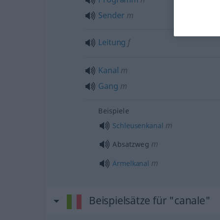
Sender
m
Leitung
f
Kanal
m
Gang
m
Beispiele
m
Schleusenkanal
m
Absatzweg
m
Ärmelkanal
Beispielsätze für "canale"