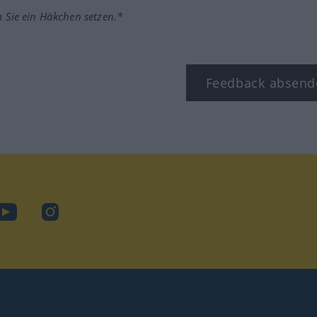
m Sie ein Häkchen setzen.*
Feedback absend
ook
YouTube
Instagram