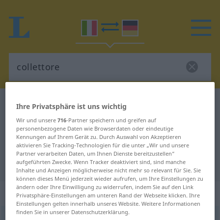
Italienisch-Deutsch Wörterbuch
collettore
Ihre Privatsphäre ist uns wichtig
Italienisch-Deutsch Übersetzung
Wir und unsere
716
-Partner speichern und greifen auf
personenbezogene Daten wie Browserdaten oder eindeutige
für "collettore"
Kennungen auf Ihrem Gerät zu. Durch Auswahl von Akzeptieren
aktivieren Sie Tracking-Technologien für die unter „Wir und unsere
Partner verarbeiten Daten, um Ihnen Dienste bereitzustellen“
aufgeführten Zwecke. Wenn Tracker deaktiviert sind, sind manche
"collettore" Deutsch Übersetzung
Inhalte und Anzeigen möglicherweise nicht mehr so relevant für Sie. Sie
können dieses Menü jederzeit wieder aufrufen, um Ihre Einstellungen zu
ändern oder Ihre Einwilligung zu widerrufen, indem Sie auf den Link
„collettore“
: aggettivo
Privatsphäre-Einstellungen am unteren Rand der Webseite klicken. Ihre
Einstellungen gelten innerhalb unseres Website. Weitere Informationen
finden Sie in unserer Datenschutzerklärung.
collettore
[kolleˈttoːre]
adj