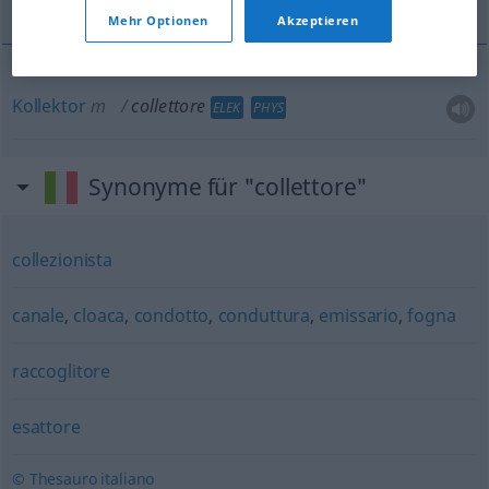
Mehr Optionen
Akzeptieren
Kollektor
m
collettore
ELEK
PHYS
Synonyme für "collettore"
collezionista
canale
,
cloaca
,
condotto
,
conduttura
,
emissario
,
fogna
raccoglitore
esattore
© Thesauro italiano