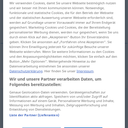
Wir verwenden Cookies, damit Sie unsere Webseite bestmöglich nutzen
und wir besser mit Ihnen kommunizieren können. Notwendige,
Übersicht aller Übersetzungen
funktionale und statistische Cookies, die für den Betrieb der Webseite
(Für mehr Details die Übersetzung anklicken/antippen)
und der statistischen Auswertung unserer Webseite erforderlich sind,
werden auf Grundlage unserer Vorauswahl immer auf Ihrem Endgerät
gespeichert. Marketing-Cookies und Cookies, die der Bereitstellung
Sammel-, -sammler
personalisierter Werbung dienen, werden nur gespeichert, wenn Sie uns
durch einen Klick auf den „Akzeptieren“-Button Ihr Einverständnis
geben. Klicken Sie ansonsten auf „Fortfahren ohne Akzeptieren“. Sie
können Ihre Einwilligung jederzeit für zukünftige Besuche unserer
Webseite widerrufen. Wenn Sie weitere Informationen zu den Cookies
und den Anpassungsmöglichkeiten möchten, klicken Sie einfach auf den
Sammel-, -sammler
collettore
Button „Mehr Optionen“. Weitergehende Hinweise zu der
Datenverarbeitung entnehmen Sie ansonsten unserer
Datenschutzerklärung
. Hier finden Sie unser
Impressum
.
Wir und unsere Partner verarbeiten Daten, um
„collettore“
: maschile
Folgendes bereitzustellen:
Genaue Geolocation-Daten verwenden. Geräteeigenschaften zur
collettore
[kolleˈttoːre]
m
Identifikation aktiv abfragen. Speichern von und/oder Zugriff auf
Informationen auf einem Gerät. Personalisierte Werbung und Inhalte,
Messung von Werbung und Inhalten, Zielgruppenforschung und
Übersicht aller Übersetzungen
Entwicklung von Dienstleistungen.
(Für mehr Details die Übersetzung anklicken/antippen)
Liste der Partner (Lieferanten)
Kollektor