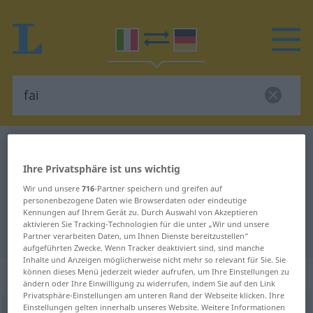
Italienisch-Deutsch Wörterbuch
fai
Italienisch-Deutsch Übersetzung
Ihre Privatsphäre ist uns wichtig
Wir und unsere
716
-Partner speichern und greifen auf
für "fai"
personenbezogene Daten wie Browserdaten oder eindeutige
Kennungen auf Ihrem Gerät zu. Durch Auswahl von Akzeptieren
aktivieren Sie Tracking-Technologien für die unter „Wir und unsere
"fai" Deutsch Übersetzung
Partner verarbeiten Daten, um Ihnen Dienste bereitzustellen“
aufgeführten Zwecke. Wenn Tracker deaktiviert sind, sind manche
Inhalte und Anzeigen möglicherweise nicht mehr so relevant für Sie. Sie
„fai“
können dieses Menü jederzeit wieder aufrufen, um Ihre Einstellungen zu
ändern oder Ihre Einwilligung zu widerrufen, indem Sie auf den Link
Privatsphäre-Einstellungen am unteren Rand der Webseite klicken. Ihre
Einstellungen gelten innerhalb unseres Website. Weitere Informationen
fai
[ˈfaːi]