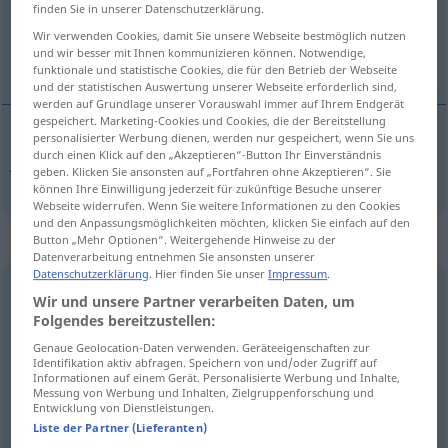
finden Sie in unserer Datenschutzerklärung.
Übersicht aller Übersetzungen
Wir verwenden Cookies, damit Sie unsere Webseite bestmöglich nutzen
und wir besser mit Ihnen kommunizieren können. Notwendige,
(Für mehr Details die Übersetzung anklicken/antippen)
funktionale und statistische Cookies, die für den Betrieb der Webseite
und der statistischen Auswertung unserer Webseite erforderlich sind,
werden auf Grundlage unserer Vorauswahl immer auf Ihrem Endgerät
gespeichert. Marketing-Cookies und Cookies, die der Bereitstellung
personalisierter Werbung dienen, werden nur gespeichert, wenn Sie uns
durch einen Klick auf den „Akzeptieren“-Button Ihr Einverständnis
fare
fai → siehe „
“
geben. Klicken Sie ansonsten auf „Fortfahren ohne Akzeptieren“. Sie
können Ihre Einwilligung jederzeit für zukünftige Besuche unserer
Webseite widerrufen. Wenn Sie weitere Informationen zu den Cookies
und den Anpassungsmöglichkeiten möchten, klicken Sie einfach auf den
Beispielsätze für "fai"
Button „Mehr Optionen“. Weitergehende Hinweise zu der
Datenverarbeitung entnehmen Sie ansonsten unserer
Datenschutzerklärung
. Hier finden Sie unser
Impressum
.
Wir und unsere Partner verarbeiten Daten, um
fai
come
ti
dico
o
te
ne
pentirai
Folgendes bereitzustellen:
tu, was ich dir sage, sonst wird es dir noch
Genaue Geolocation-Daten verwenden. Geräteeigenschaften zur
leidtun
Identifikation aktiv abfragen. Speichern von und/oder Zugriff auf
Informationen auf einem Gerät. Personalisierte Werbung und Inhalte,
Messung von Werbung und Inhalten, Zielgruppenforschung und
Entwicklung von Dienstleistungen.
guai
(a te) se non lo fai!
Liste der Partner (Lieferanten)
wehe
(dir), wenn du es nicht tust!