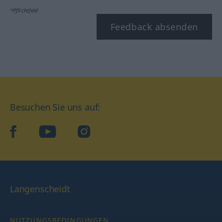
*Pflichtfeld
Feedback absenden
Besuchen Sie uns auf:
facebook
YouTube
Instagram
Langenscheidt
NUTZUNGSBEDINGUNGEN