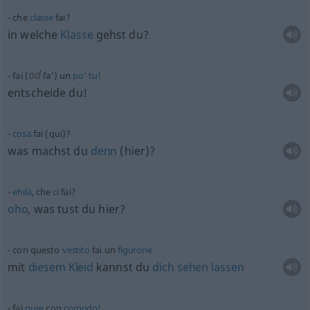
che
classe
fai?
in welche
Klasse
gehst du?
od
fai (
fa’) un
po’
tu!
entscheide du!
cosa
fai (qui)?
was machst du
denn
(hier)?
ehilà
, che
ci
fai?
oho
, was tust du hier?
con questo
vestito
fai un
figurone
mit
diesem
Kleid
kannst du
dich
sehen
lassen
fai
pure
con
comodo!