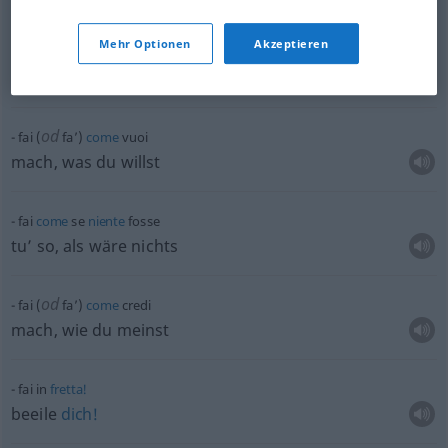
Mehr Optionen
Akzeptieren
fai
presto!
mach schnell!, beeile
dich!
od
fai (
fa’)
come
vuoi
mach, was du willst
fai
come
se
niente
fosse
tu’ so, als wäre nichts
od
fai (
fa’)
come
credi
mach, wie du meinst
fai in
fretta!
beeile
dich!