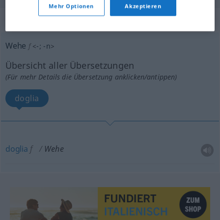
Mehr Optionen
Akzeptieren
„Wehe“
: Femininum
Wehe
f
<
-
;
-n
>
Übersicht aller Übersetzungen
(Für mehr Details die Übersetzung anklicken/antippen)
doglia
doglia
f
Wehe