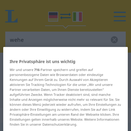
Ihre Privatsphäre ist uns wichtig
Deutsch-Italienisch Wörterbuch
wehe
Deutsch-Italienisch Übersetzung
Wir und unsere
716
-Partner speichern und greifen auf
personenbezogene Daten wie Browserdaten oder eindeutige
für "wehe"
Kennungen auf Ihrem Gerät zu. Durch Auswahl von Akzeptieren
aktivieren Sie Tracking-Technologien für die unter „Wir und unsere
Partner verarbeiten Daten, um Ihnen Dienste bereitzustellen“
aufgeführten Zwecke. Wenn Tracker deaktiviert sind, sind manche
"wehe" Italienisch Übersetzung
Inhalte und Anzeigen möglicherweise nicht mehr so relevant für Sie. Sie
können dieses Menü jederzeit wieder aufrufen, um Ihre Einstellungen zu
ändern oder Ihre Einwilligung zu widerrufen, indem Sie auf den Link
„wehe“
: Interjektion, Ausruf
Privatsphäre-Einstellungen am unteren Rand der Webseite klicken. Ihre
Einstellungen gelten innerhalb unseres Website. Weitere Informationen
finden Sie in unserer Datenschutzerklärung.
wehe
int