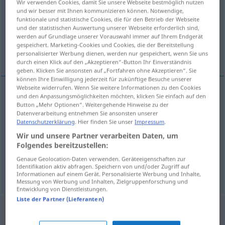
Wir verwenden Cookies, damit Sie unsere Webseite bestmöglich nutzen
und wir besser mit Ihnen kommunizieren können. Notwendige,
Übersicht aller Übersetzungen
funktionale und statistische Cookies, die für den Betrieb der Webseite
und der statistischen Auswertung unserer Webseite erforderlich sind,
(Für mehr Details die Übersetzung anklicken/antippen)
werden auf Grundlage unserer Vorauswahl immer auf Ihrem Endgerät
gespeichert. Marketing-Cookies und Cookies, die der Bereitstellung
ahimè
guai
personalisierter Werbung dienen, werden nur gespeichert, wenn Sie uns
durch einen Klick auf den „Akzeptieren“-Button Ihr Einverständnis
geben. Klicken Sie ansonsten auf „Fortfahren ohne Akzeptieren“. Sie
können Ihre Einwilligung jederzeit für zukünftige Besuche unserer
Webseite widerrufen. Wenn Sie weitere Informationen zu den Cookies
und den Anpassungsmöglichkeiten möchten, klicken Sie einfach auf den
ahimè
wehe
Button „Mehr Optionen“. Weitergehende Hinweise zu der
Datenverarbeitung entnehmen Sie ansonsten unserer
Datenschutzerklärung
. Hier finden Sie unser
Impressum
.
Wir und unsere Partner verarbeiten Daten, um
Folgendes bereitzustellen:
guai
wehe
Genaue Geolocation-Daten verwenden. Geräteeigenschaften zur
Identifikation aktiv abfragen. Speichern von und/oder Zugriff auf
Informationen auf einem Gerät. Personalisierte Werbung und Inhalte,
Messung von Werbung und Inhalten, Zielgruppenforschung und
Entwicklung von Dienstleistungen.
Liste der Partner (Lieferanten)
"Wehe" Italienisch Übersetzung