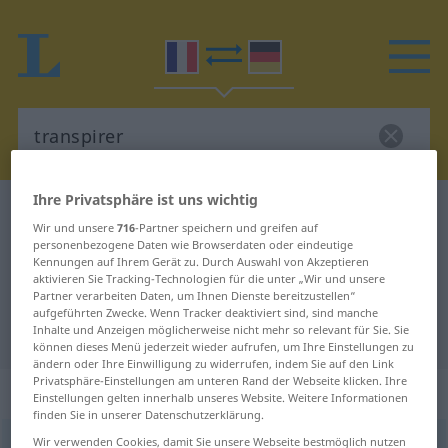
Ihre Privatsphäre ist uns wichtig
Französisch-Deutsch Wörterbuch
transpirer
Wir und unsere
716
-Partner speichern und greifen auf
Französisch-Deutsch Übersetzung
personenbezogene Daten wie Browserdaten oder eindeutige
Kennungen auf Ihrem Gerät zu. Durch Auswahl von Akzeptieren
für "transpirer"
aktivieren Sie Tracking-Technologien für die unter „Wir und unsere
Partner verarbeiten Daten, um Ihnen Dienste bereitzustellen“
aufgeführten Zwecke. Wenn Tracker deaktiviert sind, sind manche
"transpirer" Deutsch Übersetzung
Inhalte und Anzeigen möglicherweise nicht mehr so relevant für Sie. Sie
können dieses Menü jederzeit wieder aufrufen, um Ihre Einstellungen zu
ändern oder Ihre Einwilligung zu widerrufen, indem Sie auf den Link
Privatsphäre-Einstellungen am unteren Rand der Webseite klicken. Ihre
„transpirer“
: verbe intransitif
Einstellungen gelten innerhalb unseres Website. Weitere Informationen
finden Sie in unserer Datenschutzerklärung.
Wir verwenden Cookies, damit Sie unsere Webseite bestmöglich nutzen
transpirer
[tʀɑ̃spiʀe]
v/i