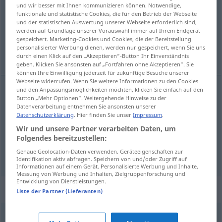
und wir besser mit Ihnen kommunizieren können. Notwendige,
funktionale und statistische Cookies, die für den Betrieb der Webseite
Übersicht aller Übersetzungen
und der statistischen Auswertung unserer Webseite erforderlich sind,
(Für mehr Details die Übersetzung anklicken/antippen)
werden auf Grundlage unserer Vorauswahl immer auf Ihrem Endgerät
gespeichert. Marketing-Cookies und Cookies, die der Bereitstellung
personalisierter Werbung dienen, werden nur gespeichert, wenn Sie uns
schwitzen
durchsickern
durch einen Klick auf den „Akzeptieren“-Button Ihr Einverständnis
geben. Klicken Sie ansonsten auf „Fortfahren ohne Akzeptieren“. Sie
können Ihre Einwilligung jederzeit für zukünftige Besuche unserer
Webseite widerrufen. Wenn Sie weitere Informationen zu den Cookies
und den Anpassungsmöglichkeiten möchten, klicken Sie einfach auf den
Button „Mehr Optionen“. Weitergehende Hinweise zu der
schwitzen
transpirer
Datenverarbeitung entnehmen Sie ansonsten unserer
Datenschutzerklärung
. Hier finden Sie unser
Impressum
.
Wir und unsere Partner verarbeiten Daten, um
Folgendes bereitzustellen:
durchsickern
Genaue Geolocation-Daten verwenden. Geräteeigenschaften zur
transpirer
secret, nouvelle
FIG
Identifikation aktiv abfragen. Speichern von und/oder Zugriff auf
Informationen auf einem Gerät. Personalisierte Werbung und Inhalte,
Messung von Werbung und Inhalten, Zielgruppenforschung und
Entwicklung von Dienstleistungen.
Synonyme für "transpirer"
Liste der Partner (Lieferanten)