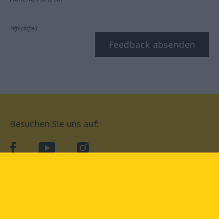
*Pflichtfeld
Feedback absenden
Besuchen Sie uns auf:
facebook
YouTube
Instagram
Langenscheidt