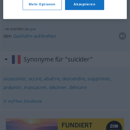
tenter
de se suicider
Mehr Optionen
Akzeptieren
versuchen
, sich
das
Leben
zu
nehmen
(
DAT
)
se suicider au
gaz
den
Gashahn
aufdrehen
Synonyme für "suicider"
assassiner
,
occire
,
abattre
,
descendre
,
supprimer
,
anéantir
,
massacrer
,
décimer
,
détruire
© myThes Dicollecte