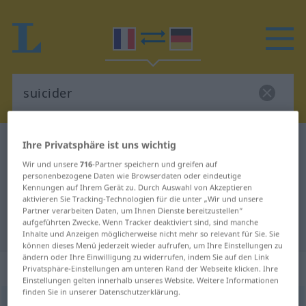
Ihre Privatsphäre ist uns wichtig
Französisch-Deutsch Wörterbuch
suicider
Französisch-Deutsch Übersetzung
Wir und unsere
716
-Partner speichern und greifen auf
personenbezogene Daten wie Browserdaten oder eindeutige
für "suicider"
Kennungen auf Ihrem Gerät zu. Durch Auswahl von Akzeptieren
aktivieren Sie Tracking-Technologien für die unter „Wir und unsere
Partner verarbeiten Daten, um Ihnen Dienste bereitzustellen“
aufgeführten Zwecke. Wenn Tracker deaktiviert sind, sind manche
"suicider" Deutsch Übersetzung
Inhalte und Anzeigen möglicherweise nicht mehr so relevant für Sie. Sie
können dieses Menü jederzeit wieder aufrufen, um Ihre Einstellungen zu
ändern oder Ihre Einwilligung zu widerrufen, indem Sie auf den Link
„suicider“
: verbe pronominal
Privatsphäre-Einstellungen am unteren Rand der Webseite klicken. Ihre
Einstellungen gelten innerhalb unseres Website. Weitere Informationen
finden Sie in unserer Datenschutzerklärung.
suicider
[sɥiside]
v/pr