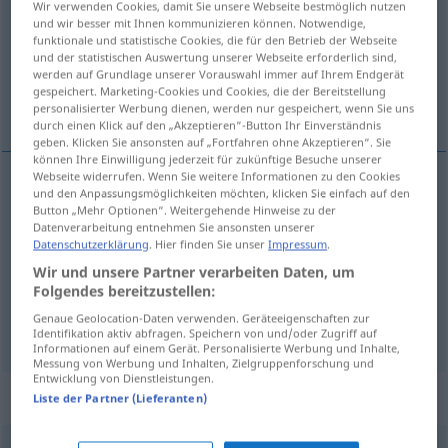
Wir verwenden Cookies, damit Sie unsere Webseite bestmöglich nutzen
und wir besser mit Ihnen kommunizieren können. Notwendige,
Übersicht aller Übersetzungen
funktionale und statistische Cookies, die für den Betrieb der Webseite
und der statistischen Auswertung unserer Webseite erforderlich sind,
(Für mehr Details die Übersetzung anklicken/antippen)
werden auf Grundlage unserer Vorauswahl immer auf Ihrem Endgerät
gespeichert. Marketing-Cookies und Cookies, die der Bereitstellung
Selbstmord begehen...
personalisierter Werbung dienen, werden nur gespeichert, wenn Sie uns
durch einen Klick auf den „Akzeptieren“-Button Ihr Einverständnis
geben. Klicken Sie ansonsten auf „Fortfahren ohne Akzeptieren“. Sie
können Ihre Einwilligung jederzeit für zukünftige Besuche unserer
Webseite widerrufen. Wenn Sie weitere Informationen zu den Cookies
Beispiele
und den Anpassungsmöglichkeiten möchten, klicken Sie einfach auf den
Button „Mehr Optionen“. Weitergehende Hinweise zu der
se suicider
Datenverarbeitung entnehmen Sie ansonsten unserer
Datenschutzerklärung
. Hier finden Sie unser
Impressum
.
Selbstmord
begehen
Wir und unsere Partner verarbeiten Daten, um
Folgendes bereitzustellen:
sich
das
Leben
nehmen
(
DAT
)
Genaue Geolocation-Daten verwenden. Geräteeigenschaften zur
Identifikation aktiv abfragen. Speichern von und/oder Zugriff auf
Informationen auf einem Gerät. Personalisierte Werbung und Inhalte,
Messung von Werbung und Inhalten, Zielgruppenforschung und
Entwicklung von Dienstleistungen.
Beispielsätze für "suicider"
Liste der Partner (Lieferanten)