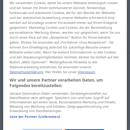
Wir verwenden Cookies, damit Sie unsere Webseite bestmöglich nutzen
und wir besser mit Ihnen kommunizieren können. Notwendige,
rapprochement
[ʀapʀɔʃmɑ̃]
m
funktionale und statistische Cookies, die für den Betrieb der Webseite
und der statistischen Auswertung unserer Webseite erforderlich sind,
Übersicht aller Übersetzungen
werden auf Grundlage unserer Vorauswahl immer auf Ihrem Endgerät
(Für mehr Details die Übersetzung anklicken/antippen)
gespeichert. Marketing-Cookies und Cookies, die der Bereitstellung
personalisierter Werbung dienen, werden nur gespeichert, wenn Sie uns
durch einen Klick auf den „Akzeptieren“-Button Ihr Einverständnis
Annäherung
Weitere Beispiele...
geben. Klicken Sie ansonsten auf „Fortfahren ohne Akzeptieren“. Sie
können Ihre Einwilligung jederzeit für zukünftige Besuche unserer
Webseite widerrufen. Wenn Sie weitere Informationen zu den Cookies
und den Anpassungsmöglichkeiten möchten, klicken Sie einfach auf den
Button „Mehr Optionen“. Weitergehende Hinweise zu der
Datenverarbeitung entnehmen Sie ansonsten unserer
Annäherung
f
rapprochement
de peuples
Datenschutzerklärung
. Hier finden Sie unser
Impressum
.
Wir und unsere Partner verarbeiten Daten, um
Folgendes bereitzustellen:
Beispiele
Genaue Geolocation-Daten verwenden. Geräteeigenschaften zur
(≈ parallèle)
faire
le rapprochement
entre
qc
et
qc
Identifikation aktiv abfragen. Speichern von und/oder Zugriff auf
Informationen auf einem Gerät. Personalisierte Werbung und Inhalte,
etwas
und
etwas
im
Zusammenhang
sehen
Messung von Werbung und Inhalten, Zielgruppenforschung und
Entwicklung von Dienstleistungen.
Liste der Partner (Lieferanten)