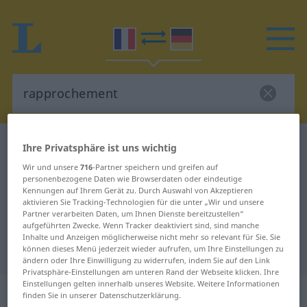
Französisch-Deutsch Wörterbuch
rapprochement
Ihre Privatsphäre ist uns wichtig
Französisch-Deutsch Übersetzung
Wir und unsere
716
-Partner speichern und greifen auf
personenbezogene Daten wie Browserdaten oder eindeutige
für "rapprochement"
Kennungen auf Ihrem Gerät zu. Durch Auswahl von Akzeptieren
aktivieren Sie Tracking-Technologien für die unter „Wir und unsere
Partner verarbeiten Daten, um Ihnen Dienste bereitzustellen“
aufgeführten Zwecke. Wenn Tracker deaktiviert sind, sind manche
"rapprochement" Deutsch
Inhalte und Anzeigen möglicherweise nicht mehr so relevant für Sie. Sie
Übersetzung
können dieses Menü jederzeit wieder aufrufen, um Ihre Einstellungen zu
ändern oder Ihre Einwilligung zu widerrufen, indem Sie auf den Link
Privatsphäre-Einstellungen am unteren Rand der Webseite klicken. Ihre
Einstellungen gelten innerhalb unseres Website. Weitere Informationen
„rapprochement“
: masculin
finden Sie in unserer Datenschutzerklärung.