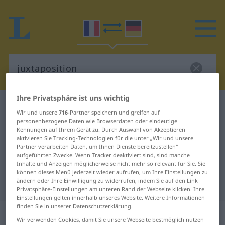
Ihre Privatsphäre ist uns wichtig
Französisch-Deutsch Wörterbuch
juxtaposition
Wir und unsere
716
-Partner speichern und greifen auf
Französisch-Deutsch Übersetzung
personenbezogene Daten wie Browserdaten oder eindeutige
Kennungen auf Ihrem Gerät zu. Durch Auswahl von Akzeptieren
für "juxtaposition"
aktivieren Sie Tracking-Technologien für die unter „Wir und unsere
Partner verarbeiten Daten, um Ihnen Dienste bereitzustellen“
aufgeführten Zwecke. Wenn Tracker deaktiviert sind, sind manche
Inhalte und Anzeigen möglicherweise nicht mehr so relevant für Sie. Sie
"juxtaposition" Deutsch
können dieses Menü jederzeit wieder aufrufen, um Ihre Einstellungen zu
ändern oder Ihre Einwilligung zu widerrufen, indem Sie auf den Link
Übersetzung
Privatsphäre-Einstellungen am unteren Rand der Webseite klicken. Ihre
Einstellungen gelten innerhalb unseres Website. Weitere Informationen
finden Sie in unserer Datenschutzerklärung.
„juxtaposition“
: féminin
Wir verwenden Cookies, damit Sie unsere Webseite bestmöglich nutzen