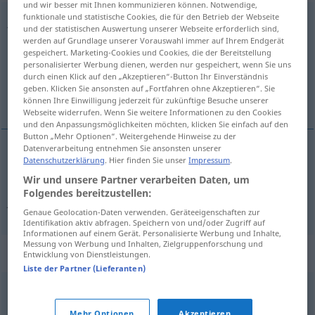
und wir besser mit Ihnen kommunizieren können. Notwendige,
funktionale und statistische Cookies, die für den Betrieb der Webseite
juxtaposition
f
und der statistischen Auswertung unserer Webseite erforderlich sind,
werden auf Grundlage unserer Vorauswahl immer auf Ihrem Endgerät
Übersicht aller Übersetzungen
gespeichert. Marketing-Cookies und Cookies, die der Bereitstellung
personalisierter Werbung dienen, werden nur gespeichert, wenn Sie uns
(Für mehr Details die Übersetzung anklicken/antippen)
durch einen Klick auf den „Akzeptieren“-Button Ihr Einverständnis
geben. Klicken Sie ansonsten auf „Fortfahren ohne Akzeptieren“. Sie
Nebeneinanderstellen, Juxtaposition
können Ihre Einwilligung jederzeit für zukünftige Besuche unserer
Webseite widerrufen. Wenn Sie weitere Informationen zu den Cookies
und den Anpassungsmöglichkeiten möchten, klicken Sie einfach auf den
Button „Mehr Optionen“. Weitergehende Hinweise zu der
Datenverarbeitung entnehmen Sie ansonsten unserer
Datenschutzerklärung
. Hier finden Sie unser
Impressum
.
Nebeneinanderstellen
n
juxtaposition
Wir und unsere Partner verarbeiten Daten, um
Folgendes bereitzustellen:
Juxtaposition
f
juxtaposition
LING
Genaue Geolocation-Daten verwenden. Geräteeigenschaften zur
Identifikation aktiv abfragen. Speichern von und/oder Zugriff auf
Informationen auf einem Gerät. Personalisierte Werbung und Inhalte,
Messung von Werbung und Inhalten, Zielgruppenforschung und
Synonyme für "juxtaposition"
Entwicklung von Dienstleistungen.
Liste der Partner (Lieferanten)
apposition
,
application
,
pose
,
rapprochement
Mehr Optionen
Akzeptieren