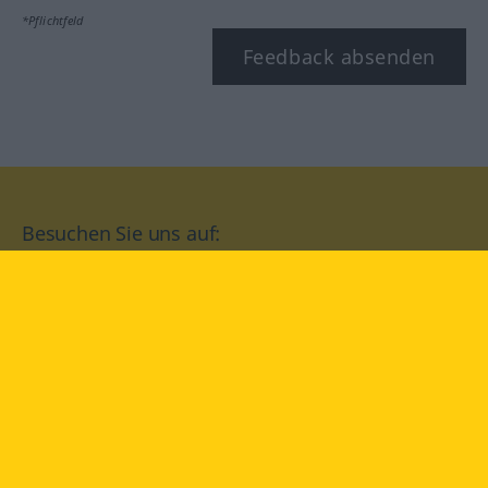
*Pflichtfeld
Feedback absenden
Besuchen Sie uns auf:
facebook
YouTube
Instagram
Langenscheidt
NUTZUNGSBEDINGUNGEN