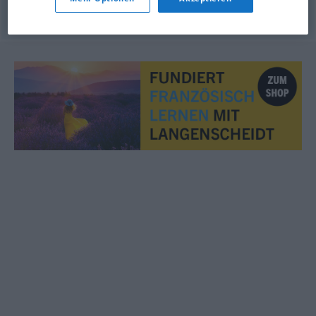
© myThes Dicollecte