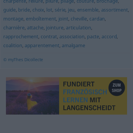
charpente
,
reliure
,
pliure
,
pliage
,
couture
,
brochage
,
guide
,
bride
,
choix
,
lot
,
série
,
jeu
,
ensemble
,
assortiment
,
montage
,
emboîtement
,
joint
,
cheville
,
cardan
,
charnière
,
attache
,
jointure
,
articulation
,
rapprochement
,
contrat
,
association
,
pacte
,
accord
,
coalition
,
apparentement
,
amalgame
© myThes Dicollecte