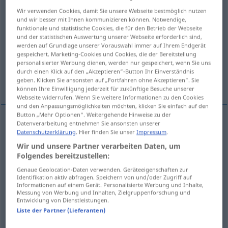
Wir verwenden Cookies, damit Sie unsere Webseite bestmöglich nutzen
Übersicht aller Übersetzungen
und wir besser mit Ihnen kommunizieren können. Notwendige,
funktionale und statistische Cookies, die für den Betrieb der Webseite
(Für mehr Details die Übersetzung anklicken/antippen)
und der statistischen Auswertung unserer Webseite erforderlich sind,
werden auf Grundlage unserer Vorauswahl immer auf Ihrem Endgerät
Zusammenfügen, Verbindung, Zusammenbau
gespeichert. Marketing-Cookies und Cookies, die der Bereitstellung
personalisierter Werbung dienen, werden nur gespeichert, wenn Sie uns
durch einen Klick auf den „Akzeptieren“-Button Ihr Einverständnis
Gemisch
geben. Klicken Sie ansonsten auf „Fortfahren ohne Akzeptieren“. Sie
können Ihre Einwilligung jederzeit für zukünftige Besuche unserer
Webseite widerrufen. Wenn Sie weitere Informationen zu den Cookies
und den Anpassungsmöglichkeiten möchten, klicken Sie einfach auf den
Button „Mehr Optionen“. Weitergehende Hinweise zu der
Datenverarbeitung entnehmen Sie ansonsten unserer
Datenschutzerklärung
. Hier finden Sie unser
Impressum
.
Zusammenfügen
n
assemblage
Wir und unsere Partner verarbeiten Daten, um
Folgendes bereitzustellen:
Zusammenbau
m
assemblage
Genaue Geolocation-Daten verwenden. Geräteeigenschaften zur
Identifikation aktiv abfragen. Speichern von und/oder Zugriff auf
Verbindung
f
assemblage
TECH
Informationen auf einem Gerät. Personalisierte Werbung und Inhalte,
Messung von Werbung und Inhalten, Zielgruppenforschung und
Entwicklung von Dienstleistungen.
Liste der Partner (Lieferanten)