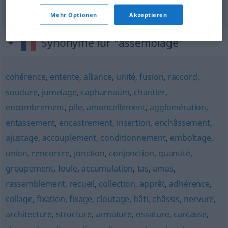
Gemisch
n
assemblage
FIG
Mehr Optionen
Akzeptieren
Synonyme für "assemblage"
cohérence
,
entente
,
alliance
,
unité
,
fusion
,
raccord
,
soudure
,
jumelage
,
capharnaüm
,
chantier
,
encombrement
,
pile
,
amoncellement
,
agglomération
,
entassement
,
encastrement
,
insertion
,
enchâssement
,
ajustage
,
accouplement
,
conditionnement
,
emboîtage
,
union
,
rencontre
,
jonction
,
conjonction
,
quantité
,
groupement
,
foule
,
accumulation
,
tas
,
amas
,
rassemblement
,
recueil
,
collection
,
apprêt
,
adhérence
,
collage
,
fixation
,
fixage
,
cloutage
,
bâti
,
châssis
,
nervure
,
architecture
,
structure
,
armature
,
ossature
,
carcasse
,