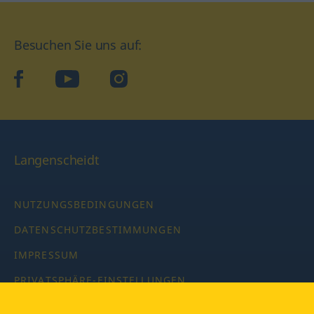
Besuchen Sie uns auf:
facebook
YouTube
Instagram
Langenscheidt
NUTZUNGSBEDINGUNGEN
DATENSCHUTZBESTIMMUNGEN
IMPRESSUM
PRIVATSPHÄRE-EINSTELLUNGEN
LATEINWÖRTERBUCH MIT CODE