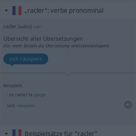
„racler“
: verbe pronominal
racler
[ʀɑkle]
v/pr
Übersicht aller Übersetzungen
(Für mehr Details die Übersetzung anklicken/antippen)
sich räuspern
Beispiele
se racler la
gorge
sich
räuspern
Beispielsätze für "racler"