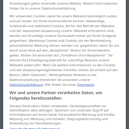
Einstellungen gelten innerhalb unseres Website. Weitere Informationen
finden Sie in unserer Datenschutzerklärung.
Übersicht aller Übersetzungen
Wir verwenden Cookies, damit Sie unsere Webseite bestmöglich nutzen
(Für mehr Details die Übersetzung anklicken/antippen)
und wir besser mit Ihnen kommunizieren können. Notwendige,
funktionale und statistische Cookies, die für den Betrieb der Webseite
abschaben, abkratzen, auskratzen
und der statistischen Auswertung unserer Webseite erforderlich sind,
werden auf Grundlage unserer Vorauswahl immer auf Ihrem Endgerät
gespeichert. Marketing-Cookies und Cookies, die der Bereitstellung
Weitere Beispiele...
personalisierter Werbung dienen, werden nur gespeichert, wenn Sie uns
durch einen Klick auf den „Akzeptieren“-Button Ihr Einverständnis
geben. Klicken Sie ansonsten auf „Fortfahren ohne Akzeptieren“. Sie
können Ihre Einwilligung jederzeit für zukünftige Besuche unserer
Webseite widerrufen. Wenn Sie weitere Informationen zu den Cookies
und den Anpassungsmöglichkeiten möchten, klicken Sie einfach auf den
(ab)schaben
racler
Button „Mehr Optionen“. Weitergehende Hinweise zu der
Datenverarbeitung entnehmen Sie ansonsten unserer
Datenschutzerklärung
. Hier finden Sie unser
Impressum
.
(ab)kratzen
racler
Wir und unsere Partner verarbeiten Daten, um
Folgendes bereitzustellen:
auskratzen
racler
casserole
Genaue Geolocation-Daten verwenden. Geräteeigenschaften zur
Identifikation aktiv abfragen. Speichern von und/oder Zugriff auf
Informationen auf einem Gerät. Personalisierte Werbung und Inhalte,
Messung von Werbung und Inhalten, Zielgruppenforschung und
Entwicklung von Dienstleistungen.
Beispiele
Liste der Partner (Lieferanten)