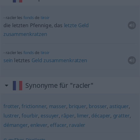
racler les
fonds
de
tiroir
die letzten Pfennige, das
letzte
Geld
zusammenkratzen
racler les
fonds
de
tiroir
sein
letztes
Geld
zusammenkratzen
Synonyme für "racler"
frotter
,
frictionner
,
masser
,
briquer
,
brosser
,
astiquer
,
lustrer
,
fourbir
,
essuyer
,
râper
,
limer
,
décaper
,
gratter
,
démanger
,
enlever
,
effacer
,
ravaler
© myThes Dicollecte