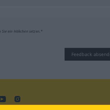
m Sie ein Häkchen setzen.*
Feedback absend
ook
YouTube
Instagram