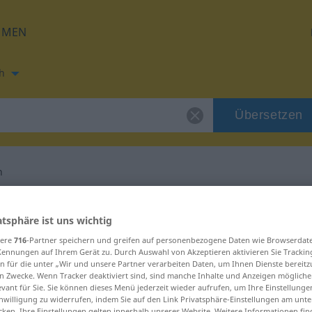
HMEN
h
Übersetzen
n
ung für "räuspern"
atsphäre ist uns wichtig
sere
716
-Partner speichern und greifen auf personenbezogene Daten wie Browserdat
tzung
Kennungen auf Ihrem Gerät zu. Durch Auswahl von Akzeptieren aktivieren Sie Trackin
n für die unter „Wir und unsere Partner verarbeiten Daten, um Ihnen Dienste bereitz
n Zwecke. Wenn Tracker deaktiviert sind, sind manche Inhalte und Anzeigen mögliche
evant für Sie. Sie können dieses Menü jederzeit wieder aufrufen, um Ihre Einstellung
inwilligung zu widerrufen, indem Sie auf den Link Privatsphäre-Einstellungen am unt
cken. Ihre Einstellungen gelten innerhalb unseres Website. Weitere Informationen fin