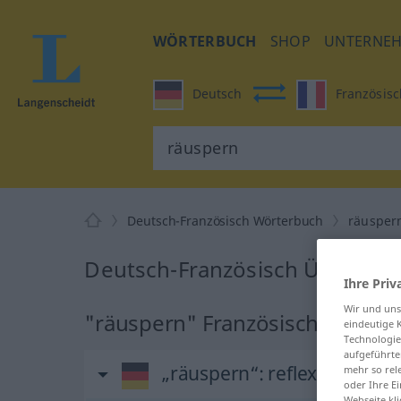
WÖRTERBUCH
SHOP
UNTERNE
Deutsch
Französisc
Deutsch-Französisch Wörterbuch
räusper
Deutsch-Französisch Übersetz
Ihre Priv
Wir und un
"räuspern" Französisch Überse
eindeutige 
Technologie
aufgeführte
„räuspern“
: reflexives Verb
mehr so rel
oder Ihre E
Webseite kli