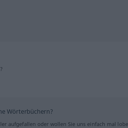
h?
ine Wörterbüchern?
hler aufgefallen oder wollen Sie uns einfach mal lob