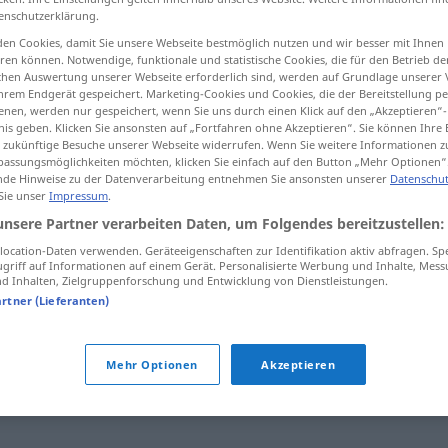
enschutzerklärung.
en Cookies, damit Sie unsere Webseite bestmöglich nutzen und wir besser mit Ihnen
en können. Notwendige, funktionale und statistische Cookies, die für den Betrieb d
ischen Auswertung unserer Webseite erforderlich sind, werden auf Grundlage unserer
tippen)
hrem Endgerät gespeichert. Marketing-Cookies und Cookies, die der Bereitstellung per
nen, werden nur gespeichert, wenn Sie uns durch einen Klick auf den „Akzeptieren“-
nis geben. Klicken Sie ansonsten auf „Fortfahren ohne Akzeptieren“. Sie können Ihre 
ür zukünftige Besuche unserer Webseite widerrufen. Wenn Sie weitere Informationen 
assungsmöglichkeiten möchten, klicken Sie einfach auf den Button „Mehr Optionen“
de Hinweise zu der Datenverarbeitung entnehmen Sie ansonsten unserer
Datenschut
 Sie unser
Impressum
.
unsere Partner verarbeiten Daten, um Folgendes bereitzustellen:
sich räuspern
ocation-Daten verwenden. Geräteeigenschaften zur Identifikation aktiv abfragen. Sp
griff auf Informationen auf einem Gerät. Personalisierte Werbung und Inhalte, Mes
 Inhalten, Zielgruppenforschung und Entwicklung von Dienstleistungen.
artner (Lieferanten)
Mehr Optionen
Akzeptieren