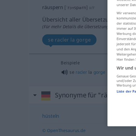
unserer Dat
räuspern
[ˈrɔʏspərn]
v/r
Wir verwend
kommunizier
Übersicht aller Übersetzungen
der statist
(Für mehr Details die Übersetzung anklicken/an
immer auf I
Werbung die
Einverständ
se racler la gorge
jederzeit f
und den Anp
Weitergehen
Hier finden
Beispiele
Wir und 
se
racler
la
gorge
Genaue Geol
und/oder Zu
Werbung und
Liste der P
Synonyme für "räuspern"
hüsteln
© OpenThesaurus.de