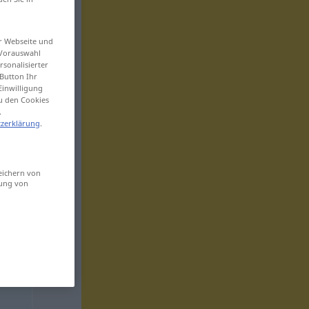
er Webseite und
 Vorauswahl
sonalisierter
Button Ihr
Einwilligung
zu den Cookies
.
zerklärung
.
eichern von
sung von