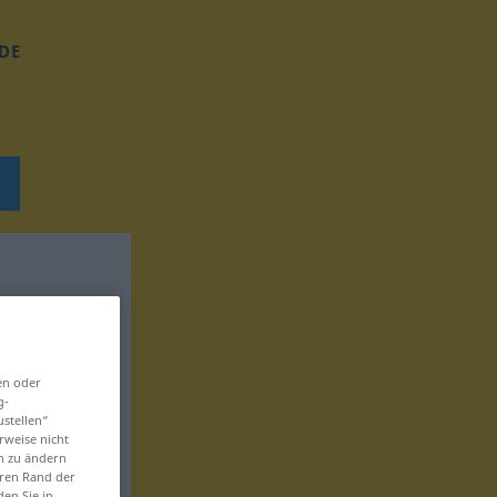
DE
en oder
g-
ustellen“
rweise nicht
en zu ändern
eren Rand der
den Sie in