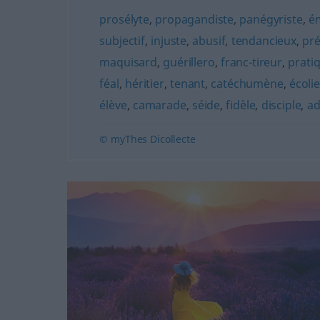
prosélyte
,
propagandiste
,
panégyriste
,
é
subjectif
,
injuste
,
abusif
,
tendancieux
,
pr
maquisard
,
guérillero
,
franc-tireur
,
prati
féal
,
héritier
,
tenant
,
catéchumène
,
écolie
élève
,
camarade
,
séide
,
fidèle
,
disciple
,
ad
© myThes Dicollecte