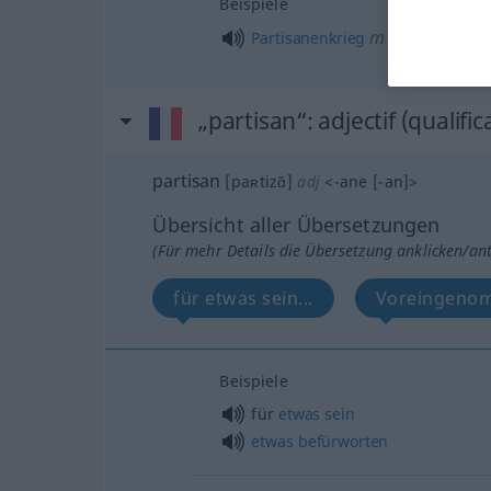
Beispiele
m
Partisanenkrieg
„partisan“
: adjectif (qualifica
partisan
[paʀtizɑ̃]
adj
<
-ane
[-an]
>
Übersicht aller Übersetzungen
(Für mehr Details die Übersetzung anklicken/an
für etwas sein...
Voreingenom
Beispiele
für
etwas
sein
etwas
befürworten