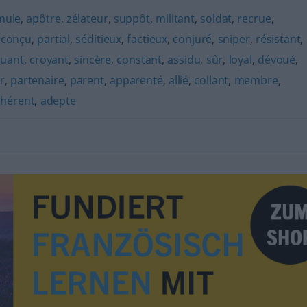
mule
,
apôtre
,
zélateur
,
suppôt
,
militant
,
soldat
,
recrue
,
éconçu
,
partial
,
séditieux
,
factieux
,
conjuré
,
sniper
,
résistant
,
quant
,
croyant
,
sincère
,
constant
,
assidu
,
sûr
,
loyal
,
dévoué
,
r
,
partenaire
,
parent
,
apparenté
,
allié
,
collant
,
membre
,
hérent
,
adepte