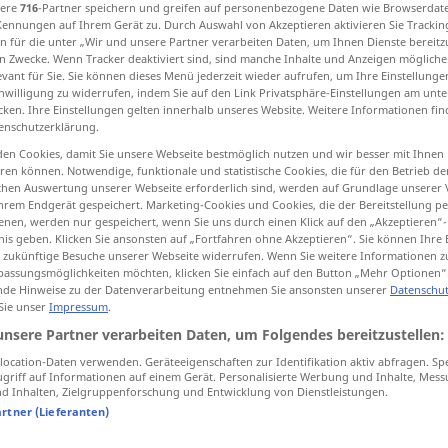
sere
716
-Partner speichern und greifen auf personenbezogene Daten wie Browserdat
Kennungen auf Ihrem Gerät zu. Durch Auswahl von Akzeptieren aktivieren Sie Trackin
n für die unter „Wir und unsere Partner verarbeiten Daten, um Ihnen Dienste bereitz
n Zwecke. Wenn Tracker deaktiviert sind, sind manche Inhalte und Anzeigen mögliche
evant für Sie. Sie können dieses Menü jederzeit wieder aufrufen, um Ihre Einstellung
tippen)
inwilligung zu widerrufen, indem Sie auf den Link Privatsphäre-Einstellungen am unt
cken. Ihre Einstellungen gelten innerhalb unseres Website. Weitere Informationen fin
enschutzerklärung.
ann
Partisan
en Cookies, damit Sie unsere Webseite bestmöglich nutzen und wir besser mit Ihnen
en können. Notwendige, funktionale und statistische Cookies, die für den Betrieb d
ischen Auswertung unserer Webseite erforderlich sind, werden auf Grundlage unserer
hrem Endgerät gespeichert. Marketing-Cookies und Cookies, die der Bereitstellung per
partisan
nen, werden nur gespeichert, wenn Sie uns durch einen Klick auf den „Akzeptieren“-
POL
nis geben. Klicken Sie ansonsten auf „Fortfahren ohne Akzeptieren“. Sie können Ihre 
ür zukünftige Besuche unserer Webseite widerrufen. Wenn Sie weitere Informationen 
assungsmöglichkeiten möchten, klicken Sie einfach auf den Button „Mehr Optionen“
partisan
de Hinweise zu der Datenverarbeitung entnehmen Sie ansonsten unserer
Datenschut
 Sie unser
Impressum
.
unsere Partner verarbeiten Daten, um Folgendes bereitzustellen:
partisan
ocation-Daten verwenden. Geräteeigenschaften zur Identifikation aktiv abfragen. Sp
griff auf Informationen auf einem Gerät. Personalisierte Werbung und Inhalte, Mes
 Inhalten, Zielgruppenforschung und Entwicklung von Dienstleistungen.
partisan
MIL
artner (Lieferanten)