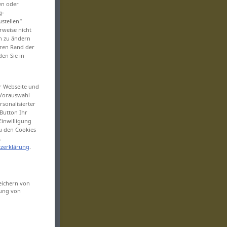
en oder
g-
ustellen“
rweise nicht
en zu ändern
eren Rand der
den Sie in
er Webseite und
 Vorauswahl
sonalisierter
Button Ihr
Einwilligung
zu den Cookies
.
zerklärung
.
eichern von
sung von