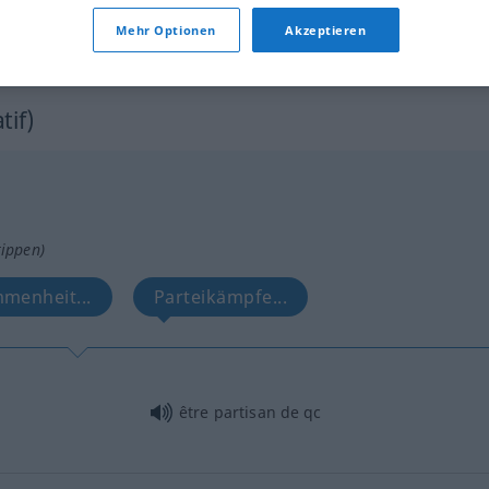
Mehr Optionen
Akzeptieren
f
guerre
de partisans
tif)
tippen)
menheit...
Parteikämpfe...
être partisan de
qc