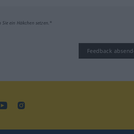
m Sie ein Häkchen setzen.*
Feedback absend
ook
YouTube
Instagram