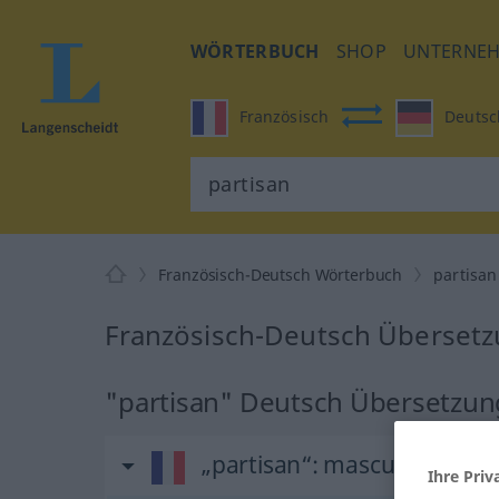
WÖRTERBUCH
SHOP
UNTERNE
Französisch
Deutsc
Französisch-Deutsch Wörterbuch
partisan
Französisch-Deutsch Übersetzu
"partisan" Deutsch Übersetzun
„partisan“
: masculin
Ihre Priv