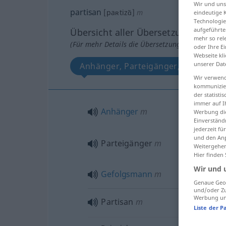
Wir und un
partisan
[paʀtizɑ̃]
m
eindeutige 
Technologie
aufgeführte
Übersicht aller Übersetzungen
mehr so rel
(Für mehr Details die Übersetzung anklicken/an
oder Ihre E
Webseite kli
unserer Dat
Anhänger, Parteigänger, Gefolgsm
Wir verwend
kommunizier
der statist
immer auf I
Anhänger
m
Werbung die
Einverständ
jederzeit f
und den Anp
Parteigänger
m
Weitergehen
Hier finden
Wir und 
Gefolgsmann
m
Genaue Geol
und/oder Zu
Werbung und
Partisan
m
Liste der P