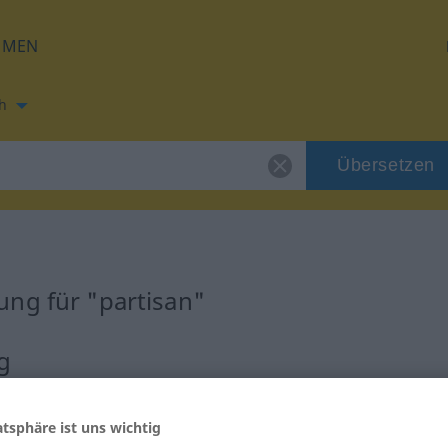
HMEN
h
Übersetzen
ng für "partisan"
g
atsphäre ist uns wichtig