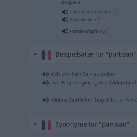
Beispiele
f
Voreingenommenheit
f
Parteilichkeit
mpl
Parteikämpfe
Beispielsätze für "partisan"
sich
kein
Bein
ausreißen
(
DAT
)
den
Weg
des geringsten Widerstan
leidenschaftlicher, begeisterter
Anhä
Synonyme für "partisan"