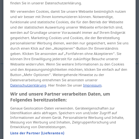
finden Sie in unserer Datenschutzerklärung.
Übersicht aller Übersetzungen
Wir verwenden Cookies, damit Sie unsere Webseite bestmöglich nutzen
und wir besser mit Ihnen kommunizieren können. Notwendige,
(Für mehr Details die Übersetzung anklicken/antippen)
funktionale und statistische Cookies, die für den Betrieb der Webseite
und der statistischen Auswertung unserer Webseite erforderlich sind,
mobilisieren
mobil machen
werden auf Grundlage unserer Vorauswahl immer auf Ihrem Endgerät
gespeichert. Marketing-Cookies und Cookies, die der Bereitstellung
personalisierter Werbung dienen, werden nur gespeichert, wenn Sie uns
durch einen Klick auf den „Akzeptieren“-Button Ihr Einverständnis
mobilisieren, bereitstellen, einsetzen
geben. Klicken Sie ansonsten auf „Fortfahren ohne Akzeptieren“. Sie
können Ihre Einwilligung jederzeit für zukünftige Besuche unserer
Webseite widerrufen. Wenn Sie weitere Informationen zu den Cookies
und den Anpassungsmöglichkeiten möchten, klicken Sie einfach auf den
Button „Mehr Optionen“. Weitergehende Hinweise zu der
Datenverarbeitung entnehmen Sie ansonsten unserer
mobilisieren
mobiliser
MIL
Datenschutzerklärung
. Hier finden Sie unser
Impressum
.
Wir und unsere Partner verarbeiten Daten, um
Folgendes bereitzustellen:
Genaue Geolocation-Daten verwenden. Geräteeigenschaften zur
mobil
machen
mobiliser
sans objet
Identifikation aktiv abfragen. Speichern von und/oder Zugriff auf
Informationen auf einem Gerät. Personalisierte Werbung und Inhalte,
Messung von Werbung und Inhalten, Zielgruppenforschung und
Entwicklung von Dienstleistungen.
Liste der Partner (Lieferanten)
mobilisieren
mobiliser
PAR EXT