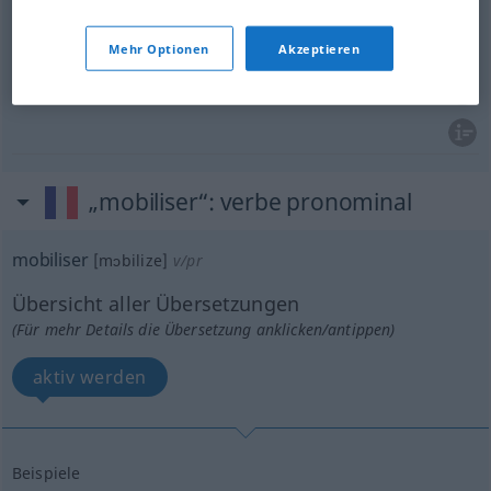
a.
bereitstellen
mobiliser
ressources
Mehr Optionen
Akzeptieren
a.
einsetzen
mobiliser
personnel
„mobiliser“
: verbe pronominal
mobiliser
[mɔbilize]
v/pr
Übersicht aller Übersetzungen
(Für mehr Details die Übersetzung anklicken/antippen)
aktiv werden
Beispiele