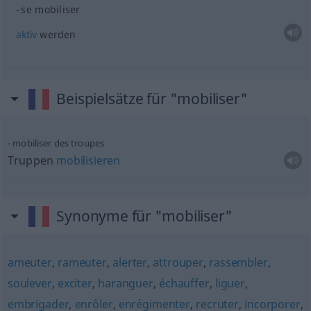
se mobiliser
aktiv
werden
Beispielsätze für "mobiliser"
mobiliser des troupes
Truppen
mobilisieren
Synonyme für "mobiliser"
ameuter
,
rameuter
,
alerter
,
attrouper
,
rassembler
,
soulever
,
exciter
,
haranguer
,
échauffer
,
liguer
,
embrigader
,
enrôler
,
enrégimenter
,
recruter
,
incorporer
,