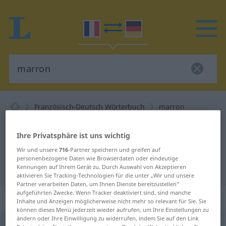
Französisch-Deutsch Wörterbuch
marron
Französisch-Deutsch Übersetzung
Ihre Privatsphäre ist uns wichtig
für "marron"
Wir und unsere
716
-Partner speichern und greifen auf
personenbezogene Daten wie Browserdaten oder eindeutige
"marron" Deutsch Übersetzung
Kennungen auf Ihrem Gerät zu. Durch Auswahl von Akzeptieren
aktivieren Sie Tracking-Technologien für die unter „Wir und unsere
Partner verarbeiten Daten, um Ihnen Dienste bereitzustellen“
aufgeführten Zwecke. Wenn Tracker deaktiviert sind, sind manche
„marron“
: masculin
Inhalte und Anzeigen möglicherweise nicht mehr so relevant für Sie. Sie
können dieses Menü jederzeit wieder aufrufen, um Ihre Einstellungen zu
ändern oder Ihre Einwilligung zu widerrufen, indem Sie auf den Link
marron
[maʀõ]
m