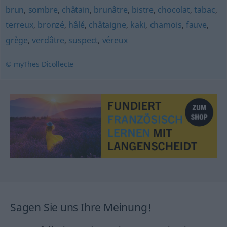
brun
,
sombre
,
châtain
,
brunâtre
,
bistre
,
chocolat
,
tabac
,
terreux
,
bronzé
,
hâlé
,
châtaigne
,
kaki
,
chamois
,
fauve
,
grège
,
verdâtre
,
suspect
,
véreux
© myThes Dicollecte
Sagen Sie uns Ihre Meinung!