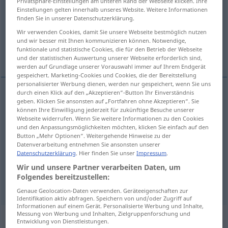
Privatsphäre-Einstellungen am unteren Rand der Webseite klicken. Ihre
Einstellungen gelten innerhalb unseres Website. Weitere Informationen
Übersicht aller Übersetzungen
finden Sie in unserer Datenschutzerklärung.
(Für mehr Details die Übersetzung anklicken/antippen)
Wir verwenden Cookies, damit Sie unsere Webseite bestmöglich nutzen
und wir besser mit Ihnen kommunizieren können. Notwendige,
funktionale und statistische Cookies, die für den Betrieb der Webseite
Esskastanie, Marone
Faustschlag
und der statistischen Auswertung unserer Webseite erforderlich sind,
werden auf Grundlage unserer Vorauswahl immer auf Ihrem Endgerät
gespeichert. Marketing-Cookies und Cookies, die der Bereitstellung
personalisierter Werbung dienen, werden nur gespeichert, wenn Sie uns
durch einen Klick auf den „Akzeptieren“-Button Ihr Einverständnis
geben. Klicken Sie ansonsten auf „Fortfahren ohne Akzeptieren“. Sie
Esskastanie
f
marron
können Ihre Einwilligung jederzeit für zukünftige Besuche unserer
Webseite widerrufen. Wenn Sie weitere Informationen zu den Cookies
und den Anpassungsmöglichkeiten möchten, klicken Sie einfach auf den
Marone
f
marron
Button „Mehr Optionen“. Weitergehende Hinweise zu der
Datenverarbeitung entnehmen Sie ansonsten unserer
Datenschutzerklärung
. Hier finden Sie unser
Impressum
.
Wir und unsere Partner verarbeiten Daten, um
Folgendes bereitzustellen:
Faustschlag
m
marron
coup
FAM
Genaue Geolocation-Daten verwenden. Geräteeigenschaften zur
Identifikation aktiv abfragen. Speichern von und/oder Zugriff auf
Informationen auf einem Gerät. Personalisierte Werbung und Inhalte,
Messung von Werbung und Inhalten, Zielgruppenforschung und
„marron“
: adjectif (qualificatif)
Entwicklung von Dienstleistungen.