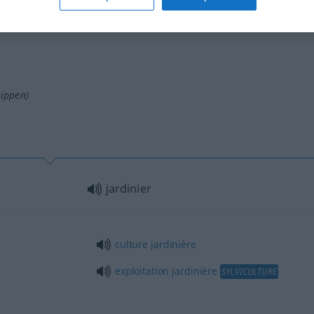
tif)
tippen)
jardinier
culture
jardinière
exploitation
jardinière
SYLVICULTURE