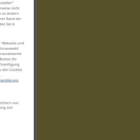
ustellen“
rweise nicht
en zu ändern
eren Rand der
den Sie in
er Webseite und
 Vorauswahl
sonalisierter
Button Ihr
Einwilligung
zu den Cookies
.
zerklärung
.
eichern von
sung von