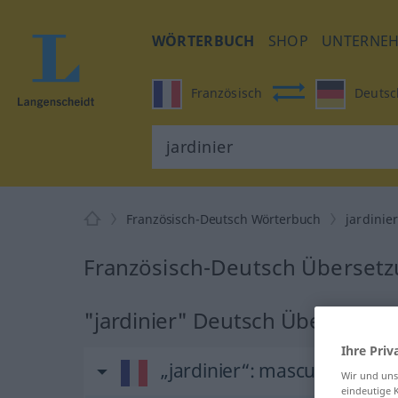
WÖRTERBUCH
SHOP
UNTERNE
Französisch
Deutsc
Französisch-Deutsch Wörterbuch
jardinie
Französisch-Deutsch Übersetzu
"jardinier" Deutsch Übersetzu
Ihre Priv
„jardinier“
: masculin
Wir und un
eindeutige 