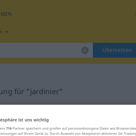
HMEN
h
Übersetzen
r
ng für "jardinier"
ng
atsphäre ist uns wichtig
sere
716
-Partner speichern und greifen auf personenbezogene Daten wie Browserdat
Kennungen auf Ihrem Gerät zu. Durch Auswahl von Akzeptieren aktivieren Sie Trackin