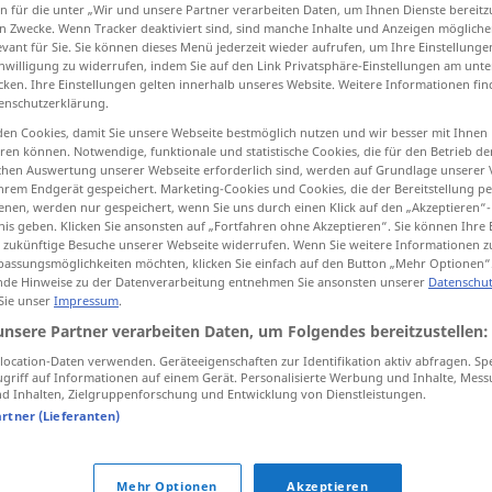
n für die unter „Wir und unsere Partner verarbeiten Daten, um Ihnen Dienste bereitz
n Zwecke. Wenn Tracker deaktiviert sind, sind manche Inhalte und Anzeigen mögliche
evant für Sie. Sie können dieses Menü jederzeit wieder aufrufen, um Ihre Einstellung
inwilligung zu widerrufen, indem Sie auf den Link Privatsphäre-Einstellungen am unt
cken. Ihre Einstellungen gelten innerhalb unseres Website. Weitere Informationen fin
tippen)
enschutzerklärung.
en Cookies, damit Sie unsere Webseite bestmöglich nutzen und wir besser mit Ihnen
en können. Notwendige, funktionale und statistische Cookies, die für den Betrieb d
ischen Auswertung unserer Webseite erforderlich sind, werden auf Grundlage unserer
hrem Endgerät gespeichert. Marketing-Cookies und Cookies, die der Bereitstellung per
nen, werden nur gespeichert, wenn Sie uns durch einen Klick auf den „Akzeptieren“-
nis geben. Klicken Sie ansonsten auf „Fortfahren ohne Akzeptieren“. Sie können Ihre 
jardinier
ür zukünftige Besuche unserer Webseite widerrufen. Wenn Sie weitere Informationen 
assungsmöglichkeiten möchten, klicken Sie einfach auf den Button „Mehr Optionen“
de Hinweise zu der Datenverarbeitung entnehmen Sie ansonsten unserer
Datenschut
 Sie unser
Impressum
.
m
gärtner
jardinier
fleuriste
,
maraîcher
,
unsere Partner verarbeiten Daten, um Folgendes bereitzustellen:
paysagiste
ocation-Daten verwenden. Geräteeigenschaften zur Identifikation aktiv abfragen. Sp
griff auf Informationen auf einem Gerät. Personalisierte Werbung und Inhalte, Mes
 Inhalten, Zielgruppenforschung und Entwicklung von Dienstleistungen.
jardinier
pépiniériste
artner (Lieferanten)
Mehr Optionen
Akzeptieren