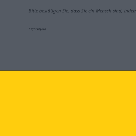
Bitte bestätigen Sie, dass Sie ein Mensch sind, inde
*Pflichtfeld
Besuchen Sie uns auf:
faceb
Langenscheidt