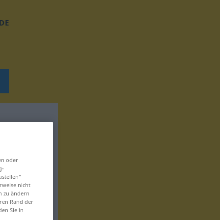
DE
en oder
g-
ustellen“
rweise nicht
en zu ändern
eren Rand der
den Sie in