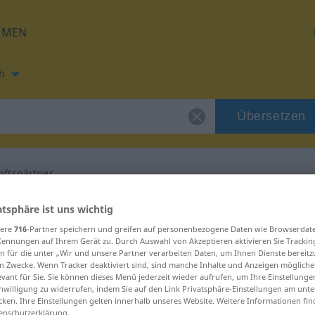
HMEN
h
Übersetzen
aftsgärtner
ung für "Landschaftsgärtner"
atsphäre ist uns wichtig
sere
716
-Partner speichern und greifen auf personenbezogene Daten wie Browserdat
Kennungen auf Ihrem Gerät zu. Durch Auswahl von Akzeptieren aktivieren Sie Trackin
sch Übersetzung
n für die unter „Wir und unsere Partner verarbeiten Daten, um Ihnen Dienste bereitz
n Zwecke. Wenn Tracker deaktiviert sind, sind manche Inhalte und Anzeigen mögliche
evant für Sie. Sie können dieses Menü jederzeit wieder aufrufen, um Ihre Einstellung
inwilligung zu widerrufen, indem Sie auf den Link Privatsphäre-Einstellungen am unt
kulinum
cken. Ihre Einstellungen gelten innerhalb unseres Website. Weitere Informationen fin
enschutzerklärung.