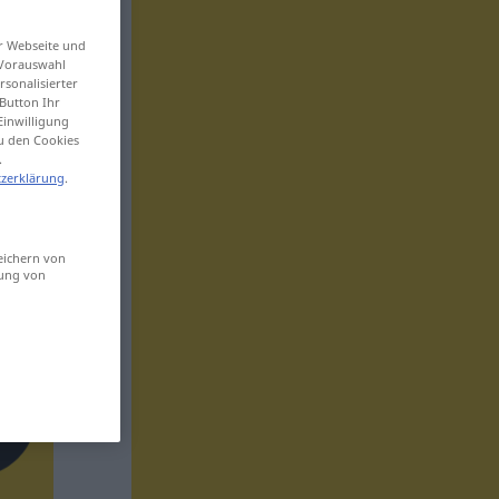
er Webseite und
 Vorauswahl
sonalisierter
Button Ihr
Einwilligung
zu den Cookies
.
zerklärung
.
eichern von
sung von