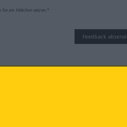
m Sie ein Häkchen setzen.*
Feedback absend
ook
YouTube
Instagram