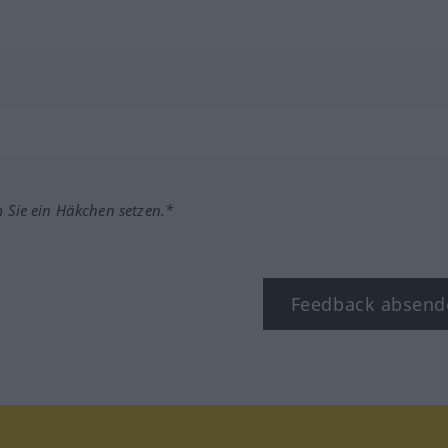
m Sie ein Häkchen setzen.*
Feedback absend