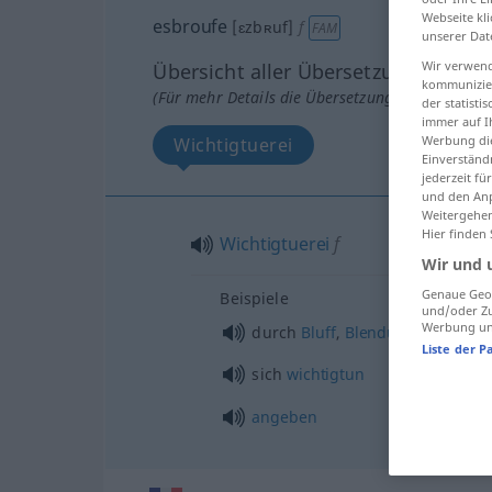
Webseite kli
esbroufe
[ɛzbʀuf]
f
FAM
unserer Dat
Wir verwend
Übersicht aller Übersetzungen
kommunizier
(Für mehr Details die Übersetzung anklicken/an
der statist
immer auf I
Werbung die
Wichtigtuerei
Einverständ
jederzeit f
und den Anp
Weitergehen
Hier finden
Wichtigtuerei
f
Wir und 
Genaue Geol
Beispiele
und/oder Zu
Werbung und
durch
Bluff
,
Blendung
Liste der P
sich
wichtigtun
angeben