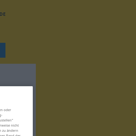
DE
en oder
g-
ustellen“
rweise nicht
en zu ändern
eren Rand der