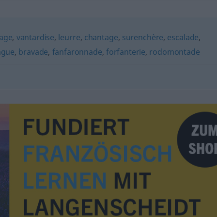
tage
,
vantardise
,
leurre
,
chantage
,
surenchère
,
escalade
,
ague
,
bravade
,
fanfaronnade
,
forfanterie
,
rodomontade