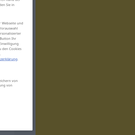
den Sie in
er Webseite und
 Vorauswahl
sonalisierter
Button Ihr
Einwilligung
zu den Cookies
.
zerklärung
.
eichern von
sung von