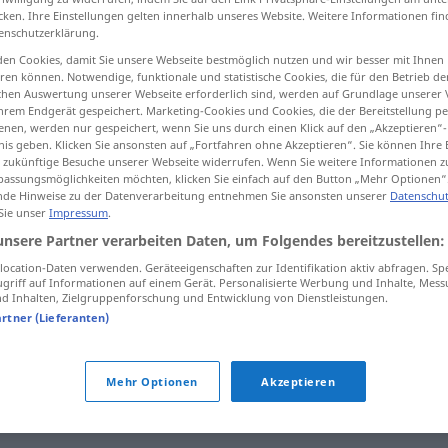
cken. Ihre Einstellungen gelten innerhalb unseres Website. Weitere Informationen fin
enschutzerklärung.
en Cookies, damit Sie unsere Webseite bestmöglich nutzen und wir besser mit Ihnen
en können. Notwendige, funktionale und statistische Cookies, die für den Betrieb d
tippen)
ischen Auswertung unserer Webseite erforderlich sind, werden auf Grundlage unserer
hrem Endgerät gespeichert. Marketing-Cookies und Cookies, die der Bereitstellung per
nen, werden nur gespeichert, wenn Sie uns durch einen Klick auf den „Akzeptieren“-
nis geben. Klicken Sie ansonsten auf „Fortfahren ohne Akzeptieren“. Sie können Ihre 
ür zukünftige Besuche unserer Webseite widerrufen. Wenn Sie weitere Informationen 
assungsmöglichkeiten möchten, klicken Sie einfach auf den Button „Mehr Optionen“
de Hinweise zu der Datenverarbeitung entnehmen Sie ansonsten unserer
Datenschut
 Sie unser
Impressum
.
esbroufe
unsere Partner verarbeiten Daten, um Folgendes bereitzustellen:
ocation-Daten verwenden. Geräteeigenschaften zur Identifikation aktiv abfragen. Sp
griff auf Informationen auf einem Gerät. Personalisierte Werbung und Inhalte, Mes
 Inhalten, Zielgruppenforschung und Entwicklung von Dienstleistungen.
à l’esbroufe
artner (Lieferanten)
faire
de l’esbroufe
FAM
faire
de l’esbroufe
FAM
Mehr Optionen
Akzeptieren