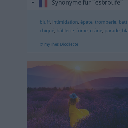
Synonyme für "esbroufe"
bluff
,
intimidation
,
épate
,
tromperie
,
bat
chiqué
,
hâblerie
,
frime
,
crâne
,
parade
,
bl
© myThes Dicollecte