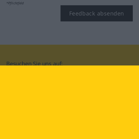
*Pflichtfeld
Feedback absenden
Besuchen Sie uns auf:
facebook
YouTube
Instagram
Langenscheidt
NUTZUNGSBEDINGUNGEN