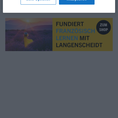
© myThes Dicollecte