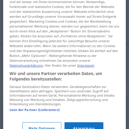
und wir besser mit Ihnen kommunizieren können. Notwendige,
funktionale und statistische Cookies, die für den Betrieb der Webseite
Übersicht aller Übersetzungen
und der statistischen Auswertung unserer Webseite erforderlich sind,
werden auf Grundlage unserer Vorauswahl immer auf Ihrem Endgerät
(Für mehr Details die Übersetzung anklicken/antippen)
gespeichert. Marketing-Cookies und Cookies, die der Bereitstellung
personalisierter Werbung dienen, werden nur gespeichert, wenn Sie uns
Herausforderung
durch einen Klick auf den „Akzeptieren“-Button Ihr Einverständnis
geben. Klicken Sie ansonsten auf „Fortfahren ohne Akzeptieren“. Sie
können Ihre Einwilligung jederzeit für zukünftige Besuche unserer
Webseite widerrufen. Wenn Sie weitere Informationen zu den Cookies
und den Anpassungsmöglichkeiten möchten, klicken Sie einfach auf den
Button „Mehr Optionen“. Weitergehende Hinweise zu der
Herausforderung
f
bravade
Datenverarbeitung entnehmen Sie ansonsten unserer
Datenschutzerklärung
. Hier finden Sie unser
Impressum
.
Wir und unsere Partner verarbeiten Daten, um
Folgendes bereitzustellen:
Genaue Geolocation-Daten verwenden. Geräteeigenschaften zur
Synonyme für "bravade"
Identifikation aktiv abfragen. Speichern von und/oder Zugriff auf
Informationen auf einem Gerät. Personalisierte Werbung und Inhalte,
Messung von Werbung und Inhalten, Zielgruppenforschung und
Entwicklung von Dienstleistungen.
fanfaronnade
,
défi
,
forfanterie
,
vantardise
,
hâblerie
,
Liste der Partner (Lieferanten)
charlatanisme
,
rodomontade
,
blague
,
bluff
,
esbroufe
Mehr Optionen
Akzeptieren