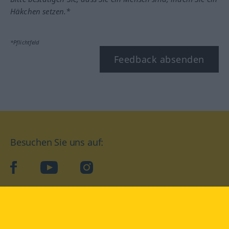
Häkchen setzen.*
*Pflichtfeld
Feedback absenden
Besuchen Sie uns auf:
facebook
YouTube
Instagram
Langenscheidt