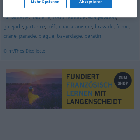
Mehr Optionen
Akzeptieren
leurre
,
chantage
,
surenchère
,
escalade
,
fanfaronnade
,
forfanterie
,
hâblerie
,
rodomontade
,
exagération
,
galéjade
,
jactance
,
défi
,
charlatanisme
,
bravade
,
frime
,
crâne
,
parade
,
blague
,
bavardage
,
baratin
© myThes Dicollecte