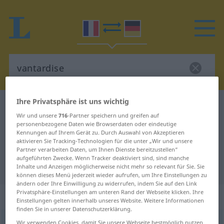
Ihre Privatsphäre ist uns wichtig
Französisch-Deutsch Wörterbuch
vantardise
Wir und unsere
716
-Partner speichern und greifen auf
Französisch-Deutsch Übersetzung
personenbezogene Daten wie Browserdaten oder eindeutige
Kennungen auf Ihrem Gerät zu. Durch Auswahl von Akzeptieren
für "vantardise"
aktivieren Sie Tracking-Technologien für die unter „Wir und unsere
Partner verarbeiten Daten, um Ihnen Dienste bereitzustellen“
aufgeführten Zwecke. Wenn Tracker deaktiviert sind, sind manche
"vantardise" Deutsch Übersetzung
Inhalte und Anzeigen möglicherweise nicht mehr so relevant für Sie. Sie
können dieses Menü jederzeit wieder aufrufen, um Ihre Einstellungen zu
ändern oder Ihre Einwilligung zu widerrufen, indem Sie auf den Link
Privatsphäre-Einstellungen am unteren Rand der Webseite klicken. Ihre
„vantardise“
: féminin
Einstellungen gelten innerhalb unseres Website. Weitere Informationen
finden Sie in unserer Datenschutzerklärung.
vantardise
Wir verwenden Cookies, damit Sie unsere Webseite bestmöglich nutzen
[vɑ̃taʀdiz]
f