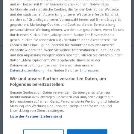
und wir besser mit Ihnen kommunizieren können. Notwendige,
funktionale und statistische Cookies, die für den Betrieb der Webseite
Übersicht aller Übersetzungen
und der statistischen Auswertung unserer Webseite erforderlich sind,
(Für mehr Details die Übersetzung anklicken/antippen)
werden auf Grundlage unserer Vorauswahl immer auf Ihrem Endgerät
gespeichert. Marketing-Cookies und Cookies, die der Bereitstellung
personalisierter Werbung dienen, werden nur gespeichert, wenn Sie uns
Prahlerei, Aufschneiderei, Angeberei
durch einen Klick auf den „Akzeptieren“-Button Ihr Einverständnis
geben. Klicken Sie ansonsten auf „Fortfahren ohne Akzeptieren“. Sie
können Ihre Einwilligung jederzeit für zukünftige Besuche unserer
Webseite widerrufen. Wenn Sie weitere Informationen zu den Cookies
und den Anpassungsmöglichkeiten möchten, klicken Sie einfach auf den
Button „Mehr Optionen“. Weitergehende Hinweise zu der
Prahlerei
f
vantardise
Datenverarbeitung entnehmen Sie ansonsten unserer
Datenschutzerklärung
. Hier finden Sie unser
Impressum
.
Aufschneiderei
f
vantardise
Wir und unsere Partner verarbeiten Daten, um
Folgendes bereitzustellen:
Angeberei
f
vantardise
Genaue Geolocation-Daten verwenden. Geräteeigenschaften zur
Identifikation aktiv abfragen. Speichern von und/oder Zugriff auf
Informationen auf einem Gerät. Personalisierte Werbung und Inhalte,
Messung von Werbung und Inhalten, Zielgruppenforschung und
Entwicklung von Dienstleistungen.
Synonyme für "vantardise"
Liste der Partner (Lieferanten)
bluff
,
intimidation
,
esbroufe
,
épate
,
tromperie
,
battage
,