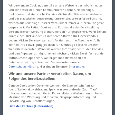
Wir verwenden Cookies, damit Sie unsere Webseite bestmöglich nutzen
Übersicht aller Übersetzungen
und wir besser mit Ihnen kommunizieren können. Notwendige,
funktionale und statistische Cookies, die für den Betrieb der Webseite
(Für mehr Details die Übersetzung anklicken/antippen)
und der statistischen Auswertung unserer Webseite erforderlich sind,
werden auf Grundlage unserer Vorauswahl immer auf Ihrem Endgerät
Übersteigen, Besteigung, Erklettern, Klettern
gespeichert. Marketing-Cookies und Cookies, die der Bereitstellung
personalisierter Werbung dienen, werden nur gespeichert, wenn Sie uns
durch einen Klick auf den „Akzeptieren“-Button Ihr Einverständnis
Eskalation, Eskalierung, Zuspitzung
geben. Klicken Sie ansonsten auf „Fortfahren ohne Akzeptieren“. Sie
können Ihre Einwilligung jederzeit für zukünftige Besuche unserer
Webseite widerrufen. Wenn Sie weitere Informationen zu den Cookies
und den Anpassungsmöglichkeiten möchten, klicken Sie einfach auf den
Button „Mehr Optionen“. Weitergehende Hinweise zu der
Datenverarbeitung entnehmen Sie ansonsten unserer
Übersteigen
n
escalade
d’un mur
Datenschutzerklärung
. Hier finden Sie unser
Impressum
.
Wir und unsere Partner verarbeiten Daten, um
Folgendes bereitzustellen:
Besteigung
f
escalade
d’une montagne
Genaue Geolocation-Daten verwenden. Geräteeigenschaften zur
Identifikation aktiv abfragen. Speichern von und/oder Zugriff auf
Erklettern
n
escalade
Informationen auf einem Gerät. Personalisierte Werbung und Inhalte,
Messung von Werbung und Inhalten, Zielgruppenforschung und
Entwicklung von Dienstleistungen.
Klettern
n
escalade
SPORT
Liste der Partner (Lieferanten)