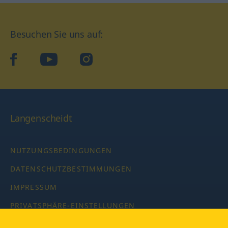
Besuchen Sie uns auf:
facebook
YouTube
Instagram
Langenscheidt
NUTZUNGSBEDINGUNGEN
DATENSCHUTZBESTIMMUNGEN
IMPRESSUM
PRIVATSPHÄRE-EINSTELLUNGEN
LATEINWÖRTERBUCH MIT CODE