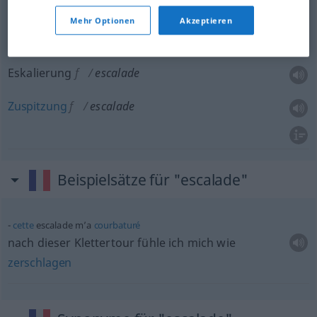
Mehr Optionen
Akzeptieren
Eskalation
f
escalade
FIG
Eskalierung
f
escalade
Zuspitzung
f
escalade
Beispielsätze für "escalade"
cette
escalade m’a
courbaturé
nach dieser Klettertour fühle ich mich wie
zerschlagen