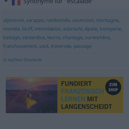
Synonyme für "escalade"
alpinisme
,
varappe
,
randonnée
,
ascension
,
montagne
,
montée
,
bluff
,
intimidation
,
esbroufe
,
épate
,
tromperie
,
battage
,
vantardise
,
leurre
,
chantage
,
surenchère
,
franchissement
,
saut
,
traversée
,
passage
© myThes Dicollecte