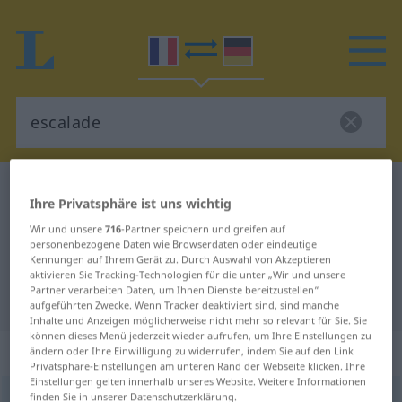
Französisch-Deutsch Wörterbuch
escalade
Ihre Privatsphäre ist uns wichtig
Französisch-Deutsch Übersetzung
Wir und unsere
716
-Partner speichern und greifen auf
für "escalade"
personenbezogene Daten wie Browserdaten oder eindeutige
Kennungen auf Ihrem Gerät zu. Durch Auswahl von Akzeptieren
aktivieren Sie Tracking-Technologien für die unter „Wir und unsere
Partner verarbeiten Daten, um Ihnen Dienste bereitzustellen“
"escalade" Deutsch Übersetzung
aufgeführten Zwecke. Wenn Tracker deaktiviert sind, sind manche
Inhalte und Anzeigen möglicherweise nicht mehr so relevant für Sie. Sie
können dieses Menü jederzeit wieder aufrufen, um Ihre Einstellungen zu
„escalade“
: féminin
ändern oder Ihre Einwilligung zu widerrufen, indem Sie auf den Link
Privatsphäre-Einstellungen am unteren Rand der Webseite klicken. Ihre
Einstellungen gelten innerhalb unseres Website. Weitere Informationen
finden Sie in unserer Datenschutzerklärung.
escalade
[ɛskalad]
f