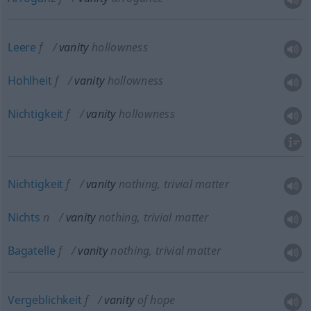
Leere
f
vanity
hollowness
Hohlheit
f
vanity
hollowness
Nichtigkeit
f
vanity
hollowness
Nichtigkeit
f
vanity
nothing, trivial matter
Nichts
n
vanity
nothing, trivial matter
Bagatelle
f
vanity
nothing, trivial matter
Vergeblichkeit
f
vanity
of hope