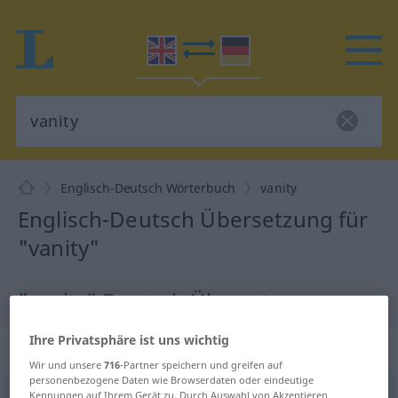
Englisch-Deutsch Wörterbuch
vanity
Englisch-Deutsch Übersetzung für
"vanity"
"vanity" Deutsch Übersetzung
Ihre Privatsphäre ist uns wichtig
„vanity“
: noun
Wir und unsere
716
-Partner speichern und greifen auf
personenbezogene Daten wie Browserdaten oder eindeutige
vanity
Kennungen auf Ihrem Gerät zu. Durch Auswahl von Akzeptieren
[ˈvæniti; -əti]
s