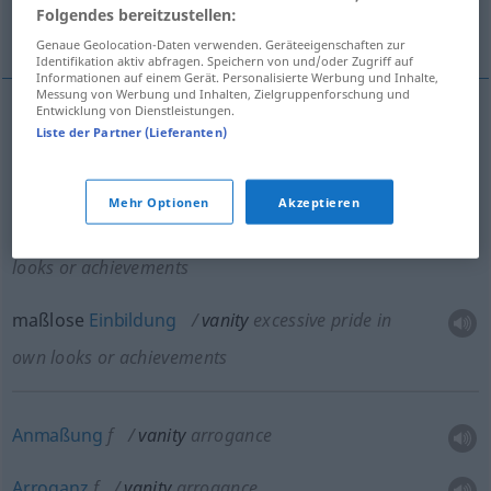
Folgendes bereitzustellen:
Frisiertisch
Götze
Genaue Geolocation-Daten verwenden. Geräteeigenschaften zur
Identifikation aktiv abfragen. Speichern von und/oder Zugriff auf
Informationen auf einem Gerät. Personalisierte Werbung und Inhalte,
Messung von Werbung und Inhalten, Zielgruppenforschung und
Entwicklung von Dienstleistungen.
Liste der Partner (Lieferanten)
Eitelkeit
f
vanity
excessive pride in own looks or
achievements
Mehr Optionen
Akzeptieren
Selbstgefälligkeit
f
vanity
excessive pride in own
looks or achievements
maßlose
Einbildung
vanity
excessive pride in
own looks or achievements
Anmaßung
f
vanity
arrogance
Arroganz
f
vanity
arrogance