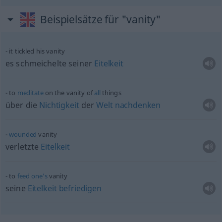
Beispielsätze für "vanity"
it tickled his vanity
es schmeichelte seiner
Eitelkeit
to
meditate
on the vanity of
all
things
über die
Nichtigkeit
der
Welt
nachdenken
wounded
vanity
verletzte
Eitelkeit
to
feed
one’s
vanity
seine
Eitelkeit
befriedigen