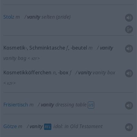
Stolz
m
vanity
selten
(pride)
Kosmetik-, Schminktasche
f
,
-beutel
m
vanity
vanity bag
<
>
KZF
Kosmetikköfferchen
n
,
-box
f
vanity
vanity box
<
>
KZF
Frisiertisch
m
vanity
dressing table
US
Götze
m
vanity
idol: in Old Testament
REL