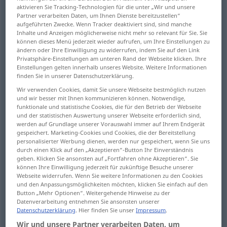
aktivieren Sie Tracking-Technologien für die unter „Wir und unsere
Partner verarbeiten Daten, um Ihnen Dienste bereitzustellen“
Übersicht aller Übersetzungen
aufgeführten Zwecke. Wenn Tracker deaktiviert sind, sind manche
(Für mehr Details die Übersetzung anklicken/antippen)
Inhalte und Anzeigen möglicherweise nicht mehr so relevant für Sie. Sie
können dieses Menü jederzeit wieder aufrufen, um Ihre Einstellungen zu
ändern oder Ihre Einwilligung zu widerrufen, indem Sie auf den Link
Eitelkeit, Selbstgefälligkeit, maßlose
Privatsphäre-Einstellungen am unteren Rand der Webseite klicken. Ihre
Einbildung
Einstellungen gelten innerhalb unseres Website. Weitere Informationen
finden Sie in unserer Datenschutzerklärung.
Wir verwenden Cookies, damit Sie unsere Webseite bestmöglich nutzen
Anmaßung, Arroganz
und wir besser mit Ihnen kommunizieren können. Notwendige,
funktionale und statistische Cookies, die für den Betrieb der Webseite
und der statistischen Auswertung unserer Webseite erforderlich sind,
Leere, Hohlheit, Nichtigkeit
werden auf Grundlage unserer Vorauswahl immer auf Ihrem Endgerät
gespeichert. Marketing-Cookies und Cookies, die der Bereitstellung
personalisierter Werbung dienen, werden nur gespeichert, wenn Sie uns
Nichtigkeit, Nichts, Bagatelle
durch einen Klick auf den „Akzeptieren“-Button Ihr Einverständnis
geben. Klicken Sie ansonsten auf „Fortfahren ohne Akzeptieren“. Sie
können Ihre Einwilligung jederzeit für zukünftige Besuche unserer
Vergeblichkeit
Stolz
Webseite widerrufen. Wenn Sie weitere Informationen zu den Cookies
und den Anpassungsmöglichkeiten möchten, klicken Sie einfach auf den
Button „Mehr Optionen“. Weitergehende Hinweise zu der
Kosmetik-, Schminktasche,
Datenverarbeitung entnehmen Sie ansonsten unserer
Datenschutzerklärung
. Hier finden Sie unser
Impressum
.
Kosmetikköfferchen
Wir und unsere Partner verarbeiten Daten, um